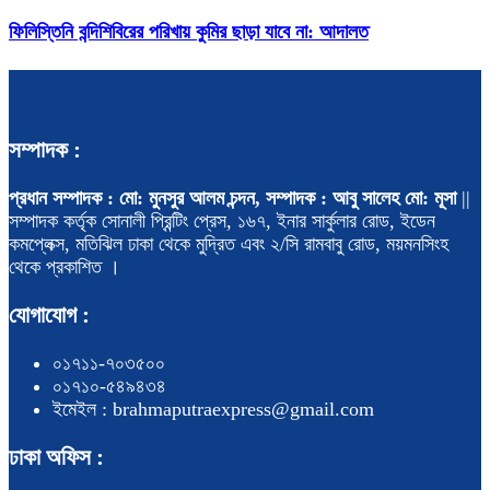
ফিলিস্তিনি বন্দিশিবিরের পরিখায় কুমির ছাড়া যাবে না: আদালত
সম্পাদক :
প্রধান সম্পাদক : মো: মুনসুর আলম চন্দন, সম্পাদক : আবু সালেহ মো: মূসা
||
সম্পাদক কর্তৃক সোনালী প্রিন্টিং প্রেস, ১৬৭, ইনার সার্কুলার রোড, ইডেন
কমপ্লেক্স, মতিঝিল ঢাকা থেকে মুদ্রিত এবং ২/সি রামবাবু রোড, ময়মনসিংহ
থেকে প্রকাশিত ।
যোগাযোগ :
০১৭১১-৭০৩৫০০
০১৭১০-৫৪৯৪৩৪
ইমেইল : brahmaputraexpress@gmail.com
ঢাকা অফিস :