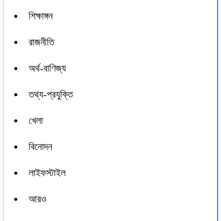
শিক্ষাঙ্গন
রাজনীতি
অর্থ-বাণিজ্য
তথ্য-প্রযুক্তি
খেলা
বিনোদন
লাইফস্টাইল
আরও