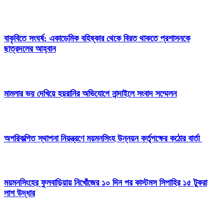
বাকৃবিতে সংঘর্ষ: একাডেমিক বহিষ্কার থেকে বিরত থাকতে প্রশাসনকে
ছাত্রদলের আহ্বান
মামলার ভয় দেখিয়ে হয়রানির অভিযোগে নান্দাইলে সংবাদ সম্মেলন
অপরিকল্পিত স্থাপনা নিয়ন্ত্রণে ময়মনসিংহ উন্নয়ন কর্তৃপক্ষের কঠোর বার্তা
ময়মনসিংহের ফুলবাড়িয়ায় নিখোঁজের ১০ দিন পর কাস্টমস সিপাহির ১৫ টুকরা
লাশ উদ্ধার