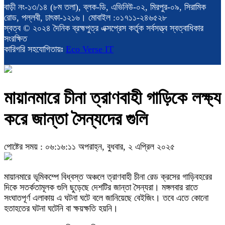
বাড়ী নং-১৩/১৪ (৮ম তলা), ব্লক-ডি, এভিনিউ-০২, মিরপুর-০৯, সিরামিক
রোড, পল্লবী, ঢাৎকা-১২১৬। মোবাইল :০১৭১১-২৪৬৫২৮
স্বত্ব © ২০২৪ দৈনিক ব্রহ্মপুত্র এক্সপ্রেস কর্তৃক সর্বসত্ত্ব স্বত্বাধিকার
সংরক্ষিত
কারিগরি সহযোগিতায়ঃ
Eco Verse IT
মায়ানমারে চীনা ত্রাণবাহী গাড়িকে লক্ষ্য
করে জান্তা সৈন্যদের গুলি
পোষ্টের সময় : ০৬:১৬:১১ অপরাহ্ন, বুধবার, ২ এপ্রিল ২০২৫
মায়ানমারে ভূমিকম্পে বিধ্বস্ত অঞ্চলে ত্রাণবাহী চীনা রেড ক্রসের গাড়িবহরের
দিকে সতর্কতামূলক গুলি ছুড়েছে দেশটির জান্তা সৈন্যরা। মঙ্গলবার রাতে
সংঘাতপূর্ণ এলাকায় এ ঘটনা ঘটে বলে জানিয়েছে বেইজিং। তবে এতে কোনো
হতাহতের ঘটনা ঘটেনি বা ক্ষয়ক্ষতি হয়নি।