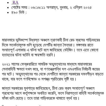
RA
পোষ্টের সময় : ০৬:১৬:১১ অপরাহ্ন, বুধবার, ২ এপ্রিল ২০২৫
৪৯০ ভিউ :
মায়ানমারে ভূমিকম্পে বিধ্বস্ত অঞ্চলে ত্রাণবাহী চীনা রেড ক্রসের গাড়িবহরের
দিকে সতর্কতামূলক গুলি ছুড়েছে দেশটির জান্তা সৈন্যরা। মঙ্গলবার রাতে
সংঘাতপূর্ণ এলাকায় এ ঘটনা ঘটে বলে জানিয়েছে বেইজিং। তবে এতে কোনো
হতাহতের ঘটনা ঘটেনি বা ক্ষয়ক্ষতি হয়নি।
২০২১ সালের ফেব্রুয়ারিতে সামরিক অভ্যুত্থানের মাধ্যমে মায়ানমারের
সেনাবাহিনী ক্ষমতা দখল করে, যা গণতন্ত্রপন্থি দল এনএলডির নির্বাচনী জয়ের
পর ঘটে। অভ্যুত্থানের পর থেকে দেশটিতে জান্তা সরকারের দমনপীড়ন বাড়তে
থাকে, যার ফলে গণবিক্ষোভ ও সশস্ত্র প্রতিরোধ সৃষ্টি হয়।
জান্তা সরকারের মুখপাত্র জানিয়েছেন, চীনা রেড ক্রস সংঘাতপূর্ণ অঞ্চলে
প্রবেশের আগে কর্তৃপক্ষকে অবহিত করেনি, ফলে নিরাপত্তা বাহিনী সতর্কতামূলক
ফাঁকা গুলি ছোড়ে। তবে তারা গাড়িবহরকে থামাতে ব্যর্থ হয়।