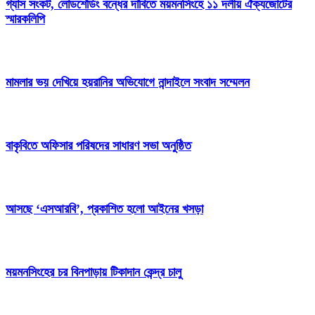
গ্যাস সংকট, লোডশেডিং বন্ধের দাবিতে ময়মনসিংহে ১১ দলীয় ঐক্যজোটের
স্মারকলিপি
মামলার ভয় দেখিয়ে হয়রানির অভিযোগে নান্দাইলে সংবাদ সম্মেলন
বাকৃবিতে অফিসার পরিষদের সাধারণ সভা অনুষ্ঠিত
আসছে ‘এসআরবি’, প্রকাশিত হলো আইনের খসড়া
ময়মনসিংহের চর বিনপাড়ায় টিকাদান কেন্দ্র চালু