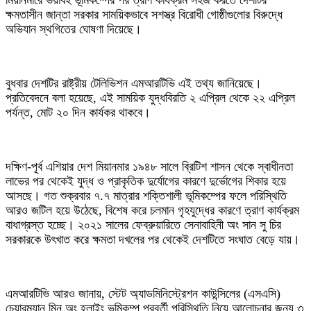
মিয়ানমারে ভয়াবহ ভূমিকম্পের পর ত্রাণ কার্যক্রম সহজ করতে দেশটির
ক্ষমতাসীন জান্তা সরকার সাময়িকভাবে সশস্ত্র বিরোধী গোষ্ঠীগুলোর বিরুদ্ধে
অভিযান স্থগিতের ঘোষণা দিয়েছে।
বুধবার দেশটির রাষ্ট্রীয় টেলিভিশন এমআরটিভি এই তথ্য জানিয়েছে।
প্রতিবেদনে বলা হয়েছে, এই সাময়িক যুদ্ধবিরতি ২ এপ্রিল থেকে ২২ এপ্রিল
পর্যন্ত, মোট ২০ দিন কার্যকর থাকবে।
দক্ষিণ-পূর্ব এশিয়ার দেশ মিয়ানমার ১৯৪৮ সালে ব্রিটিশ শাসন থেকে স্বাধীনতা
লাভের পর থেকেই যুদ্ধ ও প্রাকৃতিক দুর্যোগের কারণে দুর্ভোগের শিকার হয়ে
আসছে। গত শুক্রবার ৭.৭ মাত্রার শক্তিশালী ভূমিকম্পের ফলে পরিস্থিতি
আরও জটিল হয়ে উঠেছে, বিশেষ করে চলমান গৃহযুদ্ধের কারণে ত্রাণ কার্যক্রম
বাধাগ্রস্ত হচ্ছে। ২০২১ সালের ফেব্রুয়ারিতে সেনাবাহিনী অং সান সু চির
সরকারকে উৎখাত করে ক্ষমতা দখলের পর থেকেই দেশটিতে সংঘাত বেড়ে যায়।
এমআরটিভি আরও জানায়, স্টেট অ্যাডমিনিস্ট্রেশন কাউন্সিলের (এসএসি)
চেয়ারম্যান মিন অং হ্লাইং ভূমিকম্প পরবর্তী পরিস্থিতি নিয়ে আলোচনার জন্য ৩