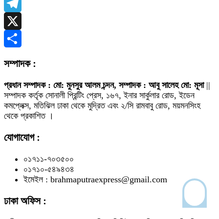
WhatsApp
Telegram
X
Share
সম্পাদক :
প্রধান সম্পাদক : মো: মুনসুর আলম চন্দন, সম্পাদক : আবু সালেহ মো: মূসা
||
সম্পাদক কর্তৃক সোনালী প্রিন্টিং প্রেস, ১৬৭, ইনার সার্কুলার রোড, ইডেন
কমপ্লেক্স, মতিঝিল ঢাকা থেকে মুদ্রিত এবং ২/সি রামবাবু রোড, ময়মনসিংহ
থেকে প্রকাশিত ।
যোগাযোগ :
০১৭১১-৭০৩৫০০
০১৭১০-৫৪৯৪৩৪
ইমেইল : brahmaputraexpress@gmail.com
ঢাকা অফিস :