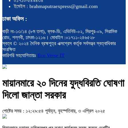
০১৭১০-৫৪৯৪৩৪
ইমেইল : brahmaputraexpress@gmail.com
ঢাকা অফিস :
বাড়ী নং-১৩/১৪ (৮ম তলা), ব্লক-ডি, এভিনিউ-০২, মিরপুর-০৯, সিরামিক
রোড, পল্লবী, ঢাৎকা-১২১৬। মোবাইল :০১৭১১-২৪৬৫২৮
স্বত্ব © ২০২৪ দৈনিক ব্রহ্মপুত্র এক্সপ্রেস কর্তৃক সর্বসত্ত্ব স্বত্বাধিকার
সংরক্ষিত
কারিগরি সহযোগিতায়ঃ
Eco Verse IT
মায়ানমারে ২০ দিনের যুদ্ধবিরতি ঘোষণা
দিলো জান্তা সরকার
পোষ্টের সময় : ১২:২৯:৫৪ পূর্বাহ্ন, বৃহস্পতিবার, ৩ এপ্রিল ২০২৫