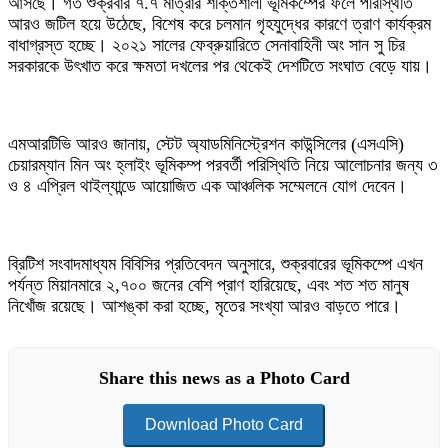
আসছে। গত শুক্রবার ৭.৭ মাত্রার শক্তিশালী ভূমিকম্পের ফলে পরিস্থিতি
আরও জটিল হয়ে উঠেছে, বিশেষ করে চলমান গৃহযুদ্ধের কারণে ত্রাণ কার্যক্রম
বাধাগ্রস্ত হচ্ছে। ২০২১ সালের ফেব্রুয়ারিতে সেনাবাহিনী অং সান সু চির
সরকারকে উৎখাত করে ক্ষমতা দখলের পর থেকেই দেশটিতে সংঘাত বেড়ে যায়।
এমআরটিভি আরও জানায়, স্টেট অ্যাডমিনিস্ট্রেশন কাউন্সিলের (এসএসি)
চেয়ারম্যান মিন অং হ্লাইং ভূমিকম্প পরবর্তী পরিস্থিতি নিয়ে আলোচনার জন্য ৩
ও ৪ এপ্রিল থাইল্যান্ডে আয়োজিত এক আঞ্চলিক সম্মেলনে যোগ দেবেন।
ব্রিটিশ সংবাদমাধ্যম বিবিসির প্রতিবেদন অনুসারে, শুক্রবারের ভূমিকম্পে এখন
পর্যন্ত মিয়ানমারে ২,৭০০ জনের বেশি প্রাণ হারিয়েছে, এবং শত শত মানুষ
নিখোঁজ রয়েছে। আশঙ্কা করা হচ্ছে, মৃতের সংখ্যা আরও বাড়তে পারে।
Share this news as a Photo Card
Download Photo Card