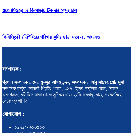
ময়মনসিংহের চর বিনপাড়ায় টিকাদান কেন্দ্র চালু
ফিলিস্তিনি বন্দিশিবিরের পরিখায় কুমির ছাড়া যাবে না: আদালত
সম্পাদক :
প্রধান সম্পাদক : মো: মুনসুর আলম চন্দন, সম্পাদক : আবু সালেহ মো: মূসা
||
সম্পাদক কর্তৃক সোনালী প্রিন্টিং প্রেস, ১৬৭, ইনার সার্কুলার রোড, ইডেন
কমপ্লেক্স, মতিঝিল ঢাকা থেকে মুদ্রিত এবং ২/সি রামবাবু রোড, ময়মনসিংহ
থেকে প্রকাশিত ।
যোগাযোগ :
০১৭১১-৭০৩৫০০