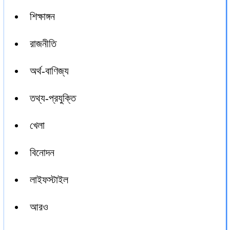
শিক্ষাঙ্গন
রাজনীতি
অর্থ-বাণিজ্য
তথ্য-প্রযুক্তি
খেলা
বিনোদন
লাইফস্টাইল
আরও