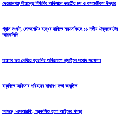
দেওয়ানগঞ্জ সীমান্তে বিজিবির অভিযানে ভারতীয় মদ ও কসমেটিকস উদ্ধার
গ্যাস সংকট, লোডশেডিং বন্ধের দাবিতে ময়মনসিংহে ১১ দলীয় ঐক্যজোটের
স্মারকলিপি
মামলার ভয় দেখিয়ে হয়রানির অভিযোগে নান্দাইলে সংবাদ সম্মেলন
বাকৃবিতে অফিসার পরিষদের সাধারণ সভা অনুষ্ঠিত
আসছে ‘এসআরবি’, প্রকাশিত হলো আইনের খসড়া