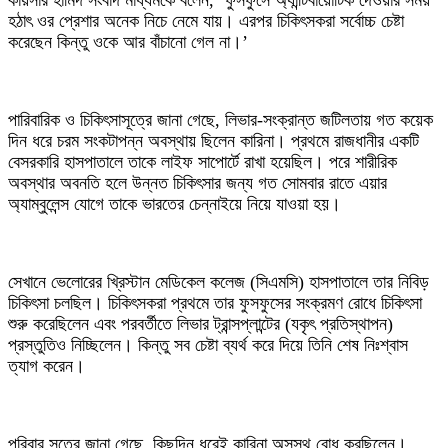
কায়সার হামিদ সংবাদ মাধ্যমকে বলেন, ‘ফুসফুসে অ্যান্টিবায়োটিক দেওয়ার সময়
হঠাৎ ওর প্রেশার অনেক নিচে নেমে যায়। এরপর চিকিৎসকরা সর্বোচ্চ চেষ্টা
করেছেন কিন্তু ওকে আর বাঁচানো গেল না।’
পারিবারিক ও চিকিৎসাসূত্রে জানা গেছে, লিভার-সংক্রান্ত জটিলতায় গত কয়েক
দিন ধরে চরম সংকটাপন্ন অবস্থায় ছিলেন কারিনা। প্রথমে রাজধানীর একটি
বেসরকারি হাসপাতালে তাকে লাইফ সাপোর্টে রাখা হয়েছিল। পরে শারীরিক
অবস্থার অবনতি হলে উন্নত চিকিৎসার জন্য গত সোমবার রাতে এয়ার
অ্যাম্বুলেন্স যোগে তাকে ভারতের চেন্নাইয়ে নিয়ে যাওয়া হয়।
সেখানে ভেলোরের খ্রিস্টান মেডিকেল কলেজ (সিএমসি) হাসপাতালে তার নিবিড়
চিকিৎসা চলছিল। চিকিৎসকরা প্রথমে তার ফুসফুসের সংক্রমণ রোধে চিকিৎসা
শুরু করেছিলেন এবং পরবর্তীতে লিভার ট্রান্সপ্লান্টের (যকৃৎ প্রতিস্থাপন)
প্রস্তুতিও নিচ্ছিলেন। কিন্তু সব চেষ্টা ব্যর্থ করে দিয়ে তিনি শেষ নিঃশ্বাস
ত্যাগ করেন।
পরিবার সূত্রে জানা গেছে, কিছুদিন ধরেই কারিনা অসুস্থ বোধ করছিলেন।