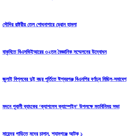
সৌদির রাষ্ট্রীয় তেল শোধনাগারে ড্রোন হামলা
বাকৃবিতে বিএসভিইআরের ৩২তম বৈজ্ঞানিক সম্মেলনের উদ্বোধন
জুলাই বিপ্লবের দুই বছর পূর্তিতে ঈশ্বরগঞ্জ বিএনপির বর্ণাঢ্য মিছিল-সমাবেশ
মদনে পূবালী ব্যাংকের ‘ক্যাশলেস ক্যাম্পেইন’ উপলক্ষে মতবিনিময় সভা
মাহেন্দ্র গাড়িতে মদের চালান, শ্যামগঞ্জে আটক ১