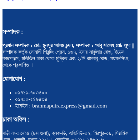
সম্পাদক :
প্রধান সম্পাদক : মো: মুনসুর আলম চন্দন, সম্পাদক : আবু সালেহ মো: মূসা
||
সম্পাদক কর্তৃক সোনালী প্রিন্টিং প্রেস, ১৬৭, ইনার সার্কুলার রোড, ইডেন
কমপ্লেক্স, মতিঝিল ঢাকা থেকে মুদ্রিত এবং ২/সি রামবাবু রোড, ময়মনসিংহ
থেকে প্রকাশিত ।
যোগাযোগ :
০১৭১১-৭০৩৫০০
০১৭১০-৫৪৯৪৩৪
ইমেইল : brahmaputraexpress@gmail.com
ঢাকা অফিস :
বাড়ী নং-১৩/১৪ (৮ম তলা), ব্লক-ডি, এভিনিউ-০২, মিরপুর-০৯, সিরামিক
রোড, পল্লবী, ঢাৎকা-১২১৬। মোবাইল :০১৭১১-২৪৬৫২৮