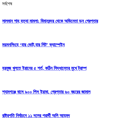
সর্বশেষ
সালমান শাহ হত্যা মামলা: বিমানবন্দর থেকে অভিনেতা ডন গ্রেপ্তার
ময়মনসিংহে ‘হার ভোট,হার সিট’ ক্যাম্পেইন
হরমুজ খুলতে ইরানের ৫ শর্ত, কঠিন সিদ্ধান্তের মুখে ট্রাম্প
শ্যামগঞ্জে বাসে ৯০০ পিস ইয়াবা, গ্রেপ্তার ৬০ বছরের জামাল
রাষ্ট্রপতি নির্বাচনে ১১ দলের প্রার্থী অলি আহমদ