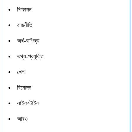
শিক্ষাঙ্গন
রাজনীতি
অর্থ-বাণিজ্য
তথ্য-প্রযুক্তি
খেলা
বিনোদন
লাইফস্টাইল
আরও