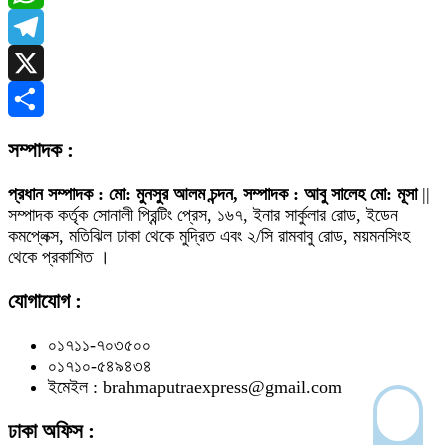
WhatsApp
Telegram
X
Share
সম্পাদক :
প্রধান সম্পাদক : মো: মুনসুর আলম চন্দন, সম্পাদক : আবু সালেহ মো: মূসা
||
সম্পাদক কর্তৃক সোনালী প্রিন্টিং প্রেস, ১৬৭, ইনার সার্কুলার রোড, ইডেন
কমপ্লেক্স, মতিঝিল ঢাকা থেকে মুদ্রিত এবং ২/সি রামবাবু রোড, ময়মনসিংহ
থেকে প্রকাশিত ।
যোগাযোগ :
০১৭১১-৭০৩৫০০
০১৭১০-৫৪৯৪৩৪
ইমেইল : brahmaputraexpress@gmail.com
ঢাকা অফিস :