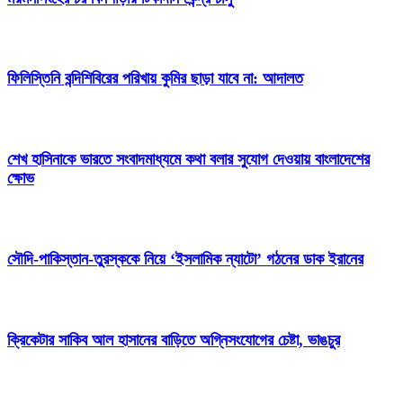
ফিলিস্তিনি বন্দিশিবিরের পরিখায় কুমির ছাড়া যাবে না: আদালত
শেখ হাসিনাকে ভারতে সংবাদমাধ্যমে কথা বলার সুযোগ দেওয়ায় বাংলাদেশের
ক্ষোভ
সৌদি-পাকিস্তান-তুরস্ককে নিয়ে ‘ইসলামিক ন্যাটো’ গঠনের ডাক ইরানের
ক্রিকেটার সাকিব আল হাসানের বাড়িতে অগ্নিসংযোগের চেষ্টা, ভাঙচুর