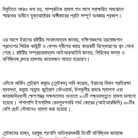
বিবৃতিতে আরও বলা হয়, সাম্প্রতিক হামলা গত মাসে স্বাক্ষরিত সমঝোতা
স্মারকের অধীনে যুক্তরাষ্ট্রের অঙ্গীকারের প্রতি সম্পূর্ণ অবজ্ঞার প্রকাশ।
এর আগে ইরানের রাষ্ট্রীয় সংবাদমাধ্যম জানায়, দক্ষিণাঞ্চলের হরমোজগান
প্রদেশের সিরিক কাউন্টি ও কেশম দ্বীপের কাছে কয়েকটি বিস্ফোরণের শব্দ শোনা
গেছে। রাষ্ট্রীয় সম্প্রচারমাধ্যম আইআরআইবি জানায়, সিরিকের মৎস্য ও
বাণিজ্যিক বন্দরে হামলায় কয়েকজন আহত হয়েছেন।
এদিকে মার্কিন সেন্ট্রাল কমান্ড (সেন্টকম) দাবি করেছে, ইরানের বিমান প্রতিরক্ষা
ব্যবস্থা, কমান্ড অ্যান্ড কন্ট্রোল নেটওয়ার্ক, উপকূলীয় রাডার স্থাপনা এবং
জাহাজবিধ্বংসী ক্ষেপণাস্ত্র সক্ষমতাসহ অন্তত ৮০টি লক্ষ্যবস্তুতে হামলা চালানো
হয়েছে। পাশাপাশি ইসলামিক রেভল্যুশনারি গার্ড কোরের (আইআরজিসি) ৬০টির
বেশি ছোট নৌযানেও হামলা করা হয়েছে।
সেন্টকমের ভাষ্য, হরমুজ প্রণালি অতিক্রমকারী তিনটি বাণিজ্যিক জাহাজে