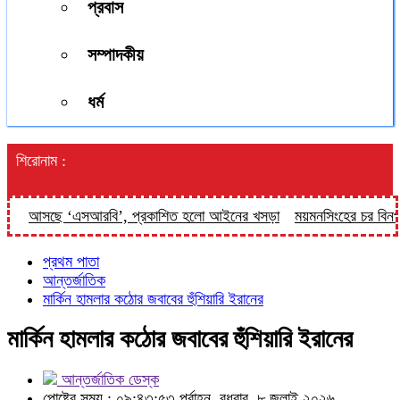
প্রবাস
সম্পাদকীয়
ধর্ম
শিরোনাম :
আসছে ‘এসআরবি’, প্রকাশিত হলো আইনের খসড়া
ময়মনসিংহের চর বিনপাড়ায় টি
প্রথম পাতা
আন্তর্জাতিক
মার্কিন হামলার কঠোর জবাবের হুঁশিয়ারি ইরানের
মার্কিন হামলার কঠোর জবাবের হুঁশিয়ারি ইরানের
আন্তর্জাতিক ডেস্ক
পোষ্টের সময় : ০৯:৪৩:৫৩ পূর্বাহ্ন, বুধবার, ৮ জুলাই ২০২৬