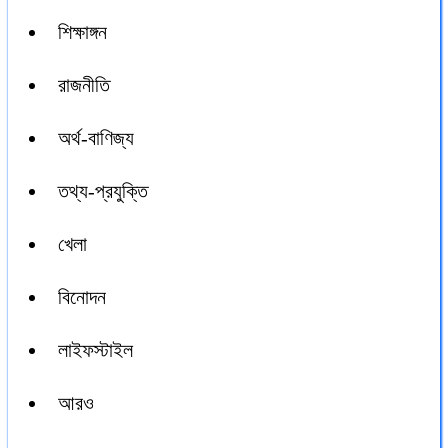
শিক্ষাঙ্গন
রাজনীতি
অর্থ-বাণিজ্য
তথ্য-প্রযুক্তি
খেলা
বিনোদন
লাইফস্টাইল
আরও