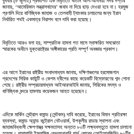
বুধবার (৮ জুলাই) প্রকাশিত এক বিবৃতিতে খাতাম আল-আনবিয়া সদর দপ্তর
জানায়, ‘আমেরিকান সন্ত্রাসবাদের’ জবাব না দিয়ে ছাড় দেওয়া হবে না। হরমুজ
প্রণালি দিয়ে বাণিজ্যিক জাহাজ ও তেলবাহী ট্যাংকার চলাচলের জন্য ইরান
নির্ধারিত পথই একমাত্র নিরাপদ বলে দাবি করা হয়েছে।
বিবৃতিতে আরও বলা হয়, সাম্প্রতিক হামলা গত মাসে স্বাক্ষরিত সমঝোতা
স্মারকের অধীনে যুক্তরাষ্ট্রের অঙ্গীকারের প্রতি সম্পূর্ণ অবজ্ঞার প্রকাশ।
এর আগে ইরানের রাষ্ট্রীয় সংবাদমাধ্যম জানায়, দক্ষিণাঞ্চলের হরমোজগান
প্রদেশের সিরিক কাউন্টি ও কেশম দ্বীপের কাছে কয়েকটি বিস্ফোরণের শব্দ শোনা
গেছে। রাষ্ট্রীয় সম্প্রচারমাধ্যম আইআরআইবি জানায়, সিরিকের মৎস্য ও
বাণিজ্যিক বন্দরে হামলায় কয়েকজন আহত হয়েছেন।
এদিকে মার্কিন সেন্ট্রাল কমান্ড (সেন্টকম) দাবি করেছে, ইরানের বিমান প্রতিরক্ষা
ব্যবস্থা, কমান্ড অ্যান্ড কন্ট্রোল নেটওয়ার্ক, উপকূলীয় রাডার স্থাপনা এবং
জাহাজবিধ্বংসী ক্ষেপণাস্ত্র সক্ষমতাসহ অন্তত ৮০টি লক্ষ্যবস্তুতে হামলা চালানো
হয়েছে। পাশাপাশি ইসলামিক রেভল্যুশনারি গার্ড কোরের (আইআরজিসি) ৬০টির