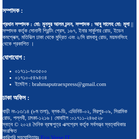
সম্পাদক :
প্রধান সম্পাদক : মো: মুনসুর আলম চন্দন, সম্পাদক : আবু সালেহ মো: মূসা
||
সম্পাদক কর্তৃক সোনালী প্রিন্টিং প্রেস, ১৬৭, ইনার সার্কুলার রোড, ইডেন
কমপ্লেক্স, মতিঝিল ঢাকা থেকে মুদ্রিত এবং ২/সি রামবাবু রোড, ময়মনসিংহ
থেকে প্রকাশিত ।
যোগাযোগ :
০১৭১১-৭০৩৫০০
০১৭১০-৫৪৯৪৩৪
ইমেইল : brahmaputraexpress@gmail.com
ঢাকা অফিস :
বাড়ী নং-১৩/১৪ (৮ম তলা), ব্লক-ডি, এভিনিউ-০২, মিরপুর-০৯, সিরামিক
রোড, পল্লবী, ঢাৎকা-১২১৬। মোবাইল :০১৭১১-২৪৬৫২৮
স্বত্ব © ২০২৪ দৈনিক ব্রহ্মপুত্র এক্সপ্রেস কর্তৃক সর্বসত্ত্ব স্বত্বাধিকার
সংরক্ষিত
কারিগরি সহযোগিতায়ঃ
Eco Verse IT