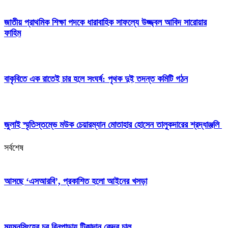
জাতীয় প্রাথমিক শিক্ষা পদকে ধারাবাহিক সাফল্যে উজ্জ্বল আবিদ সারোয়ার
ফাহিম
বাকৃবিতে এক রাতেই চার হলে সংঘর্ষ: পৃথক দুই তদন্ত কমিটি গঠন
জুলাই স্মৃতিস্তম্ভে মউক চেয়ারম্যান মোতাহার হোসেন তালুকদারের শ্রদ্ধাঞ্জলি
সর্বশেষ
আসছে ‘এসআরবি’, প্রকাশিত হলো আইনের খসড়া
ময়মনসিংহের চর বিনপাড়ায় টিকাদান কেন্দ্র চালু