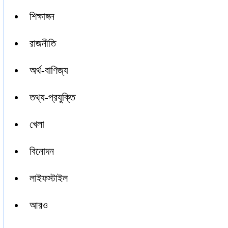
শিক্ষাঙ্গন
রাজনীতি
অর্থ-বাণিজ্য
তথ্য-প্রযুক্তি
খেলা
বিনোদন
লাইফস্টাইল
আরও