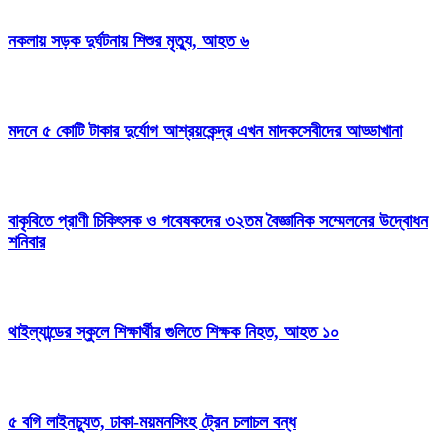
নকলায় সড়ক দুর্ঘটনায় শিশুর মৃত্যু, আহত ৬
মদনে ৫ কোটি টাকার দুর্যোগ আশ্রয়কেন্দ্র এখন মাদকসেবীদের আড্ডাখানা
বাকৃবিতে প্রাণী চিকিৎসক ও গবেষকদের ৩২তম বৈজ্ঞানিক সম্মেলনের উদ্বোধন
শনিবার
থাইল্যান্ডের স্কুলে শিক্ষার্থীর গুলিতে শিক্ষক নিহত, আহত ১০
৫ বগি লাইনচ্যুত, ঢাকা-ময়মনসিংহ ট্রেন চলাচল বন্ধ