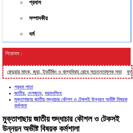
প্রবাস
সম্পাদকীয়
ধর্ম
শিরোনাম :
েন্দুয়ায় মাদক, জুয়া, ইভটিজিং ও বাল্যবিবাহ রোধে সচেতনতামূলক সভা
ফুলপুরে ব
প্রথম পাতা
জাতীয়
,
দেশজুড়ে
,
ময়মনসিংহ
মুক্তাগাছায় জাতীয় শুদ্ধাচার কৌশল ও টেকসই উন্নয়ন অভীষ্ট বিষয়ক
কর্মশালা
মুক্তাগাছায় জাতীয় শুদ্ধাচার কৌশল ও টেকসই
উন্নয়ন অভীষ্ট বিষয়ক কর্মশালা