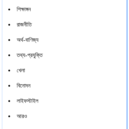
শিক্ষাঙ্গন
রাজনীতি
অর্থ-বাণিজ্য
তথ্য-প্রযুক্তি
খেলা
বিনোদন
লাইফস্টাইল
আরও