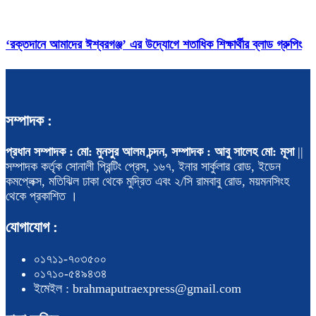
‘রক্তদানে আমাদের ঈশ্বরগঞ্জ’ এর উদ্যোগে শতাধিক শিক্ষার্থীর ব্লাড গ্রুপিং
সম্পাদক :
প্রধান সম্পাদক : মো: মুনসুর আলম চন্দন, সম্পাদক : আবু সালেহ মো: মূসা
||
সম্পাদক কর্তৃক সোনালী প্রিন্টিং প্রেস, ১৬৭, ইনার সার্কুলার রোড, ইডেন
কমপ্লেক্স, মতিঝিল ঢাকা থেকে মুদ্রিত এবং ২/সি রামবাবু রোড, ময়মনসিংহ
থেকে প্রকাশিত ।
যোগাযোগ :
০১৭১১-৭০৩৫০০
০১৭১০-৫৪৯৪৩৪
ইমেইল : brahmaputraexpress@gmail.com