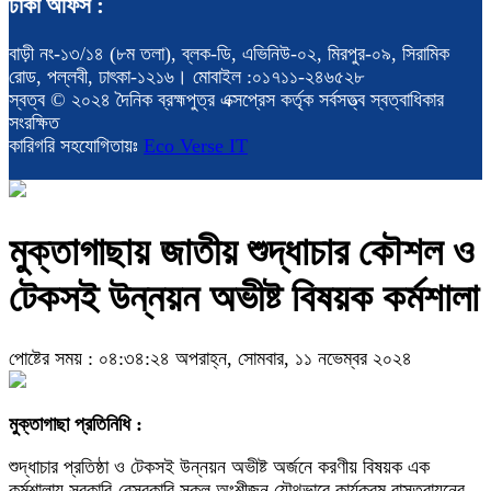
ঢাকা অফিস :
বাড়ী নং-১৩/১৪ (৮ম তলা), ব্লক-ডি, এভিনিউ-০২, মিরপুর-০৯, সিরামিক
রোড, পল্লবী, ঢাৎকা-১২১৬। মোবাইল :০১৭১১-২৪৬৫২৮
স্বত্ব © ২০২৪ দৈনিক ব্রহ্মপুত্র এক্সপ্রেস কর্তৃক সর্বসত্ত্ব স্বত্বাধিকার
সংরক্ষিত
কারিগরি সহযোগিতায়ঃ
Eco Verse IT
মুক্তাগাছায় জাতীয় শুদ্ধাচার কৌশল ও
টেকসই উন্নয়ন অভীষ্ট বিষয়ক কর্মশালা
পোষ্টের সময় : ০৪:৩৪:২৪ অপরাহ্ন, সোমবার, ১১ নভেম্বর ২০২৪
মুক্তাগাছা প্রতিনিধি :
শুদ্ধাচার প্রতিষ্ঠা ও টেকসই উন্নয়ন অভীষ্ট অর্জনে করণীয় বিষয়ক এক
কর্মশালায় সরকারি-বেসরকারি সকল অংশীজন যৌথভাবে কার্যক্রম বাস্তবায়নের