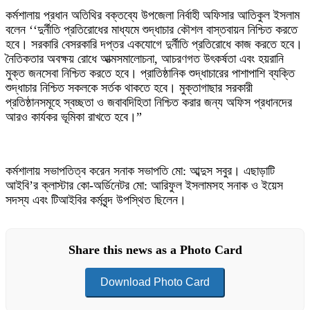
কর্মশালায় প্রধান অতিথির বক্তব্যে উপজেলা নির্বাহী অফিসার আতিকুল ইসলাম
বলেন ‘‘দুর্নীতি প্রতিরোধের মাধ্যমে শুদ্ধাচার কৌশল বাস্তবায়ন নিশ্চিত করতে
হবে। সরকারি বেসরকারি দপ্তর একযোগে দুর্নীতি প্রতিরোধে কাজ করতে হবে।
নৈতিকতার অবক্ষয় রোধে আত্মসমালোচনা, আচরণগত উৎকর্ষতা এবং হয়রানি
মুক্ত জনসেবা নিশ্চিত করতে হবে। প্রাতিষ্ঠানিক শুদ্ধাচারের পাশাপাশি ব্যক্তি
শুদ্ধাচার নিশ্চিত সকলকে সর্তক থাকতে হবে। মুক্তাগাছার সরকারী
প্রতিষ্ঠানসমূহে স্বচ্ছতা ও জবাবদিহিতা নিশ্চিত করার জন্য অফিস প্রধানদের
আরও কার্যকর ভূমিকা রাখতে হবে।”
কর্মশালায় সভাপতিত্ব করেন সনাক সভাপতি মো: আব্দুস সবুর। এছাড়াটি
আইবি’র ক্লাস্টার কো-অর্ডিনেটর মো: আরিফুল ইসলামসহ সনাক ও ইয়েস
সদস্য এবং টিআইবির কর্মবৃন্দ উপস্থিত ছিলেন।
Share this news as a Photo Card
Download Photo Card