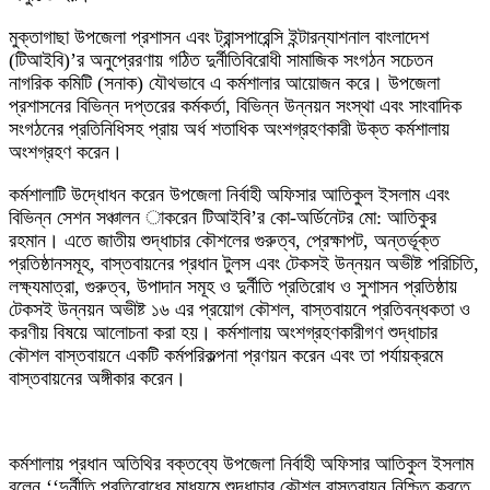
মুক্তাগাছা উপজেলা প্রশাসন এবং ট্রান্সপারেন্সি ইন্টারন্যাশনাল বাংলাদেশ
(টিআইবি)’র অনুপ্রেরণায় গঠিত দুর্নীতিবিরোধী সামাজিক সংগঠন সচেতন
নাগরিক কমিটি (সনাক) যৌথভাবে এ কর্মশালার আয়োজন করে। উপজেলা
প্রশাসনের বিভিন্ন দপ্তরের কর্মকর্তা, বিভিন্ন উন্নয়ন সংস্থা এবং সাংবাদিক
সংগঠনের প্রতিনিধিসহ প্রায় অর্ধ শতাধিক অংশগ্রহণকারী উক্ত কর্মশালায়
অংশগ্রহণ করেন।
কর্মশালাটি উদ্ধোধন করেন উপজেলা নির্বাহী অফিসার আতিকুল ইসলাম এবং
বিভিন্ন সেশন সঞ্চালন াকরেন টিআইবি’র কো-অর্ডিনেটর মো: আতিকুর
রহমান। এতে জাতীয় শুদ্ধাচার কৌশলের গুরুত্ব, প্রেক্ষাপট, অন্তর্ভূক্ত
প্রতিষ্ঠানসমূহ, বাস্তবায়নের প্রধান টুলস এবং টেকসই উন্নয়ন অভীষ্ট পরিচিতি,
লক্ষ্যমাত্রা, গুরুত্ব, উপাদান সমূহ ও দুর্নীতি প্রতিরোধ ও সুশাসন প্রতিষ্ঠায়
টেকসই উন্নয়ন অভীষ্ট ১৬ এর প্রয়োগ কৌশল, বাস্তবায়নে প্রতিবন্ধকতা ও
করণীয় বিষয়ে আলোচনা করা হয়। কর্মশালায় অংশগ্রহণকারীগণ শুদ্ধাচার
কৌশল বাস্তবায়নে একটি কর্মপরিকল্পনা প্রণয়ন করেন এবং তা পর্যায়ক্রমে
বাস্তবায়নের অঙ্গীকার করেন।
কর্মশালায় প্রধান অতিথির বক্তব্যে উপজেলা নির্বাহী অফিসার আতিকুল ইসলাম
বলেন ‘‘দুর্নীতি প্রতিরোধের মাধ্যমে শুদ্ধাচার কৌশল বাস্তবায়ন নিশ্চিত করতে