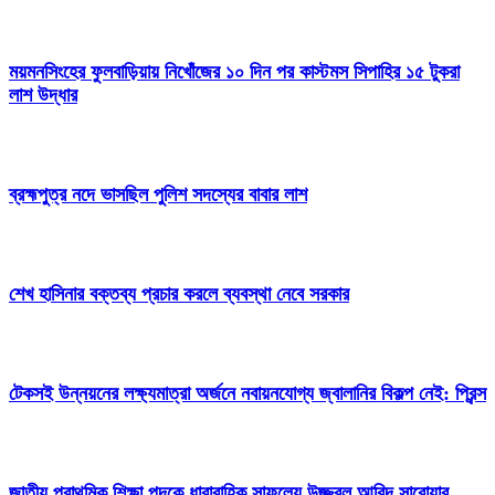
ময়মনসিংহের ফুলবাড়িয়ায় নিখোঁজের ১০ দিন পর কাস্টমস সিপাহির ১৫ টুকরা
লাশ উদ্ধার
ব্রহ্মপুত্র নদে ভাসছিল পুলিশ সদস্যের বাবার লাশ
শেখ হাসিনার বক্তব্য প্রচার করলে ব্যবস্থা নেবে সরকার
টেকসই উন্নয়নের লক্ষ্যমাত্রা অর্জনে নবায়নযোগ্য জ্বালানির বিকল্প নেই: প্রিন্স
জাতীয় প্রাথমিক শিক্ষা পদকে ধারাবাহিক সাফল্যে উজ্জ্বল আবিদ সারোয়ার