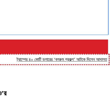
ট্রাম্পের ৪০ কোটি ডলারের ‘বলরুম প্রকল্প’ আটকে দিলেন আদালত
‘কিসের 
ও’র