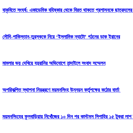
বাকৃবিতে সংঘর্ষ: একাডেমিক বহিষ্কার থেকে বিরত থাকতে প্রশাসনকে ছাত্রদলের
সৌদি-পাকিস্তান-তুরস্ককে নিয়ে ‘ইসলামিক ন্যাটো’ গঠনের ডাক ইরানের
মামলার ভয় দেখিয়ে হয়রানির অভিযোগে নান্দাইলে সংবাদ সম্মেলন
অপরিকল্পিত স্থাপনা নিয়ন্ত্রণে ময়মনসিংহ উন্নয়ন কর্তৃপক্ষের কঠোর বার্তা
ময়মনসিংহের ফুলবাড়িয়ায় নিখোঁজের ১০ দিন পর কাস্টমস সিপাহির ১৫ টুকরা লাশ 