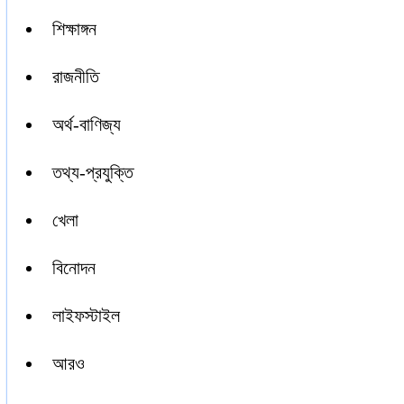
শিক্ষাঙ্গন
রাজনীতি
অর্থ-বাণিজ্য
তথ্য-প্রযুক্তি
খেলা
বিনোদন
লাইফস্টাইল
আরও