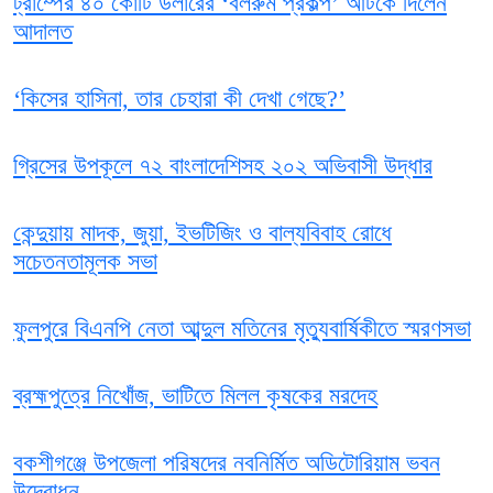
ট্রাম্পের ৪০ কোটি ডলারের ‘বলরুম প্রকল্প’ আটকে দিলেন
আদালত
‘কিসের হাসিনা, তার চেহারা কী দেখা গেছে?’
গ্রিসের উপকূলে ৭২ বাংলাদেশিসহ ২০২ অভিবাসী উদ্ধার
কেন্দুয়ায় মাদক, জুয়া, ইভটিজিং ও বাল্যবিবাহ রোধে
সচেতনতামূলক সভা
ফুলপুরে বিএনপি নেতা আব্দুল মতিনের মৃত্যুবার্ষিকীতে স্মরণসভা
ব্রহ্মপুত্রে নিখোঁজ, ভাটিতে মিলল কৃষকের মরদেহ
বকশীগঞ্জে উপজেলা পরিষদের নবনির্মিত অডিটোরিয়াম ভবন
উদ্বোধন