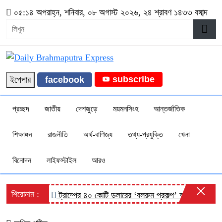
০৫:১৪ অপরাহ্ন, শনিবার, ০৮ অগাস্ট ২০২৬, ২৪ শ্রাবণ ১৪৩৩ বঙ্গাব্দ
subscribe
ইপেপার
facebook
প্রচ্ছদ
জাতীয়
দেশজুড়ে
ময়মনসিংহ
আন্তর্জাতিক
শিক্ষাঙ্গন
রাজনীতি
অর্থ-বাণিজ্য
তথ্য-প্রযুক্তি
খেলা
বিনোদন
লাইফস্টাইল
আরও
×
শিরোনাম :
ট্রাম্পের ৪০ কোটি ডলারের ‘বলরুম প্রকল্প’ আটকে দিলেন আদ