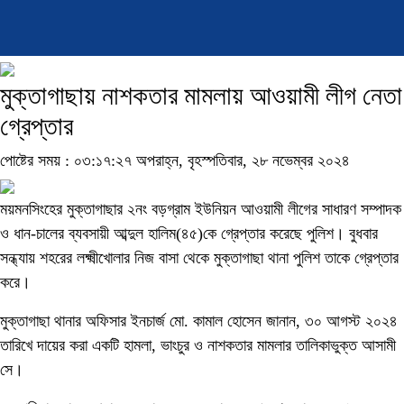
মুক্তাগাছায় নাশকতার মামলায় আওয়ামী লীগ নেতা
গ্রেপ্তার
পোষ্টের সময় : ০৩:১৭:২৭ অপরাহ্ন, বৃহস্পতিবার, ২৮ নভেম্বর ২০২৪
ময়মনসিংহের মুক্তাগাছার ২নং বড়গ্রাম ইউনিয়ন আওয়ামী লীগের সাধারণ সম্পাদক
ও ধান-চালের ব্যবসায়ী আব্দুল হালিম(৪৫)কে গ্রেপ্তার করেছে পুলিশ। বুধবার
সন্ধ্যায় শহরের লক্ষ্মীখোলার নিজ বাসা থেকে মুক্তাগাছা থানা পুলিশ তাকে গ্রেপ্তার
করে।
মুক্তাগাছা থানার অফিসার ইনচার্জ মো. কামাল হোসেন জানান, ৩০ আগস্ট ২০২৪
তারিখে দায়ের করা একটি হামলা, ভাংচুর ও নাশকতার মামলার তালিকাভুক্ত আসামী
সে।