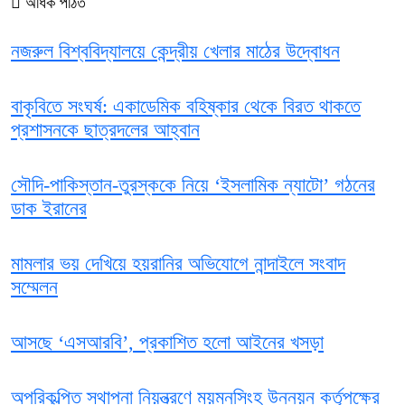
অধিক পঠিত
নজরুল বিশ্ববিদ্যালয়ে কেন্দ্রীয় খেলার মাঠের উদ্বোধন
বাকৃবিতে সংঘর্ষ: একাডেমিক বহিষ্কার থেকে বিরত থাকতে
প্রশাসনকে ছাত্রদলের আহ্বান
সৌদি-পাকিস্তান-তুরস্ককে নিয়ে ‘ইসলামিক ন্যাটো’ গঠনের
ডাক ইরানের
মামলার ভয় দেখিয়ে হয়রানির অভিযোগে নান্দাইলে সংবাদ
সম্মেলন
আসছে ‘এসআরবি’, প্রকাশিত হলো আইনের খসড়া
অপরিকল্পিত স্থাপনা নিয়ন্ত্রণে ময়মনসিংহ উন্নয়ন কর্তৃপক্ষের