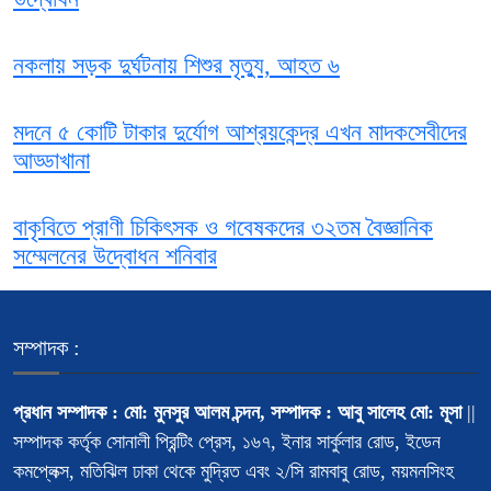
নকলায় সড়ক দুর্ঘটনায় শিশুর মৃত্যু, আহত ৬
মদনে ৫ কোটি টাকার দুর্যোগ আশ্রয়কেন্দ্র এখন মাদকসেবীদের
আড্ডাখানা
বাকৃবিতে প্রাণী চিকিৎসক ও গবেষকদের ৩২তম বৈজ্ঞানিক
সম্মেলনের উদ্বোধন শনিবার
সম্পাদক :
প্রধান সম্পাদক : মো: মুনসুর আলম চন্দন, সম্পাদক : আবু সালেহ মো: মূসা
||
সম্পাদক কর্তৃক সোনালী প্রিন্টিং প্রেস, ১৬৭, ইনার সার্কুলার রোড, ইডেন
কমপ্লেক্স, মতিঝিল ঢাকা থেকে মুদ্রিত এবং ২/সি রামবাবু রোড, ময়মনসিংহ