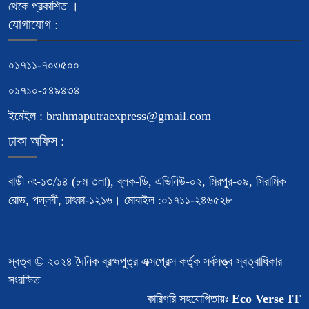
থেকে প্রকাশিত ।
যোগাযোগ :
০১৭১১-৭০৩৫০০
০১৭১০-৫৪৯৪৩৪
ইমেইল : brahmaputraexpress@gmail.com
ঢাকা অফিস :
বাড়ী নং-১৩/১৪ (৮ম তলা), ব্লক-ডি, এভিনিউ-০২, মিরপুর-০৯, সিরামিক
রোড, পল্লবী, ঢাৎকা-১২১৬। মোবাইল :০১৭১১-২৪৬৫২৮
স্বত্ব © ২০২৪ দৈনিক ব্রহ্মপুত্র এক্সপ্রেস কর্তৃক সর্বসত্ত্ব স্বত্বাধিকার
সংরক্ষিত
কারিগরি সহযোগিতায়ঃ
Eco Verse IT