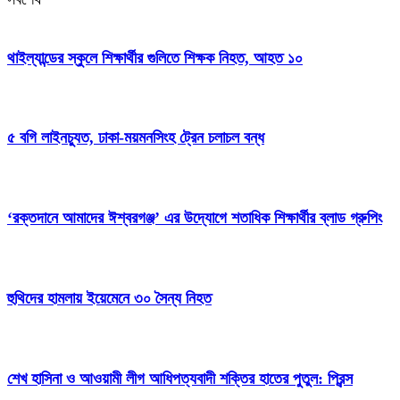
থাইল্যান্ডের স্কুলে শিক্ষার্থীর গুলিতে শিক্ষক নিহত, আহত ১০
৫ বগি লাইনচ্যুত, ঢাকা-ময়মনসিংহ ট্রেন চলাচল বন্ধ
‘রক্তদানে আমাদের ঈশ্বরগঞ্জ’ এর উদ্যোগে শতাধিক শিক্ষার্থীর ব্লাড গ্রুপিং
হুথিদের হামলায় ইয়েমেনে ৩০ সৈন্য নিহত
শেখ হাসিনা ও আওয়ামী লীগ আধিপত্যবাদী শক্তির হাতের পুতুল: প্রিন্স