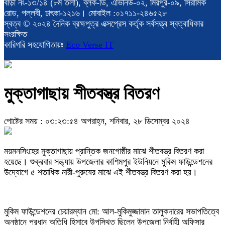
বাড়ী নং-১৩/১৪ (৮ম তলা), ব্লক-ডি, এভিনিউ-০২, মিরপুর-০৯, সিরামিক
রোড, পল্লবী, ঢাৎকা-১২১৬। মোবাইল :০১৭১১-২৪৬৫২৮
স্বত্ব © ২০২৪ দৈনিক ব্রহ্মপুত্র এক্সপ্রেস কর্তৃক সর্বসত্ত্ব স্বত্বাধিকার
সংরক্ষিত
কারিগরি সহযোগিতায়ঃ
Eco Verse IT
মুক্তাগাছায় শীতবস্ত্র বিতরণ
পোষ্টের সময় : ০৩:২৩:৫৪ অপরাহ্ন, শনিবার, ২৮ ডিসেম্বর ২০২৪
ময়মনসিংহের মুক্তাগাছায় প্রান্তিক জনগোষ্ঠীর মাঝে শীতবস্ত্র বিতরণ করা
হয়েছে। শুক্রবার সন্ধ্যায় উপজেলার কাশিমপুর ইউনিয়নে মুকিম ফাউন্ডেশনের
উদ্যোগে ৫ শতাধিক নারী-পুরুষের মাঝে এই শীতবস্ত্র বিতরণ করা হয়।
মুকিম ফাউন্ডেশনের চেয়ারম্যান মো: আল-মুকিমুজ্জামান তালুকদারের সভাপতিত্বে
অনুষ্ঠানে প্রধান অতিধি হিসাবে উপস্থিত ছিলেন উপজেলা নির্বাহী অফিসার