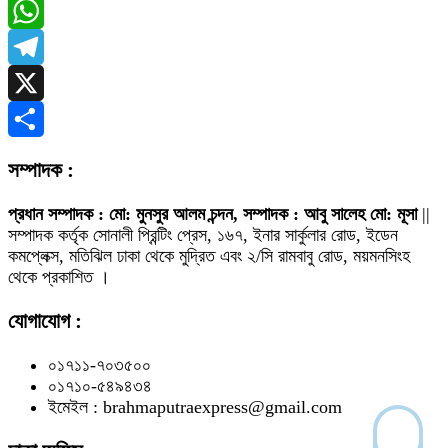
Messenger
WhatsApp
Telegram
X
Share
সম্পাদক :
প্রধান সম্পাদক : মো: মুনসুর আলম চন্দন, সম্পাদক : আবু সালেহ মো: মূসা
||
সম্পাদক কর্তৃক সোনালী প্রিন্টিং প্রেস, ১৬৭, ইনার সার্কুলার রোড, ইডেন
কমপ্লেক্স, মতিঝিল ঢাকা থেকে মুদ্রিত এবং ২/সি রামবাবু রোড, ময়মনসিংহ
থেকে প্রকাশিত ।
যোগাযোগ :
০১৭১১-৭০৩৫০০
০১৭১০-৫৪৯৪৩৪
ইমেইল : brahmaputraexpress@gmail.com