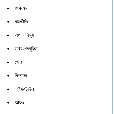
শিক্ষাঙ্গন
রাজনীতি
অর্থ-বাণিজ্য
তথ্য-প্রযুক্তি
খেলা
বিনোদন
লাইফস্টাইল
আরও