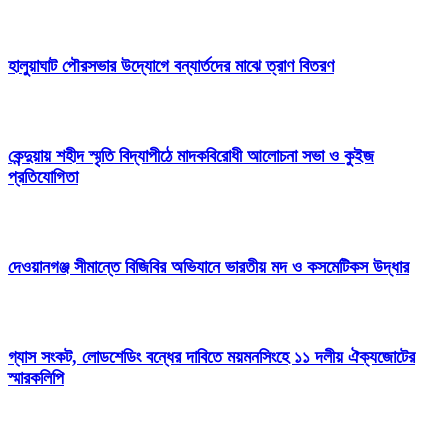
হালুয়াঘাট পৌরসভার উদ্যোগে বন্যার্তদের মাঝে ত্রাণ বিতরণ
কেন্দুয়ায় শহীদ স্মৃতি বিদ্যাপীঠে মাদকবিরোধী আলোচনা সভা ও কুইজ
প্রতিযোগিতা
দেওয়ানগঞ্জ সীমান্তে বিজিবির অভিযানে ভারতীয় মদ ও কসমেটিকস উদ্ধার
গ্যাস সংকট, লোডশেডিং বন্ধের দাবিতে ময়মনসিংহে ১১ দলীয় ঐক্যজোটের
স্মারকলিপি