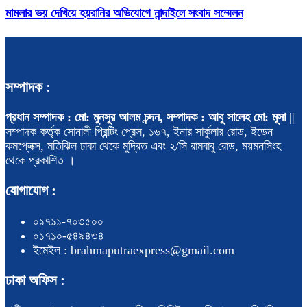
মামলার ভয় দেখিয়ে হয়রানির অভিযোগে নান্দাইলে সংবাদ সম্মেলন
সম্পাদক :
প্রধান সম্পাদক : মো: মুনসুর আলম চন্দন, সম্পাদক : আবু সালেহ মো: মূসা
||
সম্পাদক কর্তৃক সোনালী প্রিন্টিং প্রেস, ১৬৭, ইনার সার্কুলার রোড, ইডেন
কমপ্লেক্স, মতিঝিল ঢাকা থেকে মুদ্রিত এবং ২/সি রামবাবু রোড, ময়মনসিংহ
থেকে প্রকাশিত ।
যোগাযোগ :
০১৭১১-৭০৩৫০০
০১৭১০-৫৪৯৪৩৪
ইমেইল : brahmaputraexpress@gmail.com
ঢাকা অফিস :