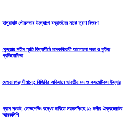
হালুয়াঘাট পৌরসভার উদ্যোগে বন্যার্তদের মাঝে ত্রাণ বিতরণ
কেন্দুয়ায় শহীদ স্মৃতি বিদ্যাপীঠে মাদকবিরোধী আলোচনা সভা ও কুইজ
প্রতিযোগিতা
দেওয়ানগঞ্জ সীমান্তে বিজিবির অভিযানে ভারতীয় মদ ও কসমেটিকস উদ্ধার
গ্যাস সংকট, লোডশেডিং বন্ধের দাবিতে ময়মনসিংহে ১১ দলীয় ঐক্যজোটের
স্মারকলিপি