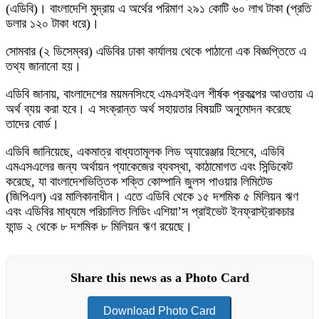
(এডিবি)। বাংলাদেশি মুদ্রায় এ অর্থের পরিমাণ ২৯১ কোটি ৬০ লাখ টাকা (প্রতি
ডলার ১২০ টাকা ধরে)।
সোমবার (২ ডিসেম্বর) এডিবির ঢাকা কার্যালয় থেকে পাঠানো এক বিজ্ঞপ্তিতে এ
তথ্য জানানো হয়।
এডিবি জানায়, বাংলাদেশের ময়মনসিংহে এমএসইএল শীর্ষক প্রকল্পের আওতায় এ
অর্থ ব্যয় করা হবে। এ সংক্রান্ত অর্থ সহায়তার বিষয়টি অনুমোদন করেছে
তাদের বোর্ড।
এডিবি জানিয়েছে, একমাত্র বাধ্যতামূলক লিড অ্যারেঞ্জার হিসেবে, এডিবি
এমএসএলের জন্য অর্থায়ন প্যাকেজের ব্যবস্থা, কাঠামোগত এবং সিন্ডিকেট
করেছে, যা বাংলাদেশভিত্তিক শক্তি কোম্পানি জুলস পাওয়ার লিমিটেড
(জিপিএল) এর মালিকানাধীন। এতে এডিবি থেকে ১৫ দশমিক ৫ মিলিয়ন ঋণ
এবং এডিবির মাধ্যমে পরিচালিত লিডিং এশিয়া’স প্রাইভেট ইনফ্রাস্ট্রাকচার
ফান্ড ২ থেকে ৮ দশমিক ৮ মিলিয়ন ঋণ রয়েছে।
Share this news as a Photo Card
Download Photo Card