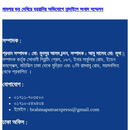
মামলার ভয় দেখিয়ে হয়রানির অভিযোগে নান্দাইলে সংবাদ সম্মেলন
সম্পাদক :
প্রধান সম্পাদক : মো: মুনসুর আলম চন্দন, সম্পাদক : আবু সালেহ মো: মূসা
||
সম্পাদক কর্তৃক সোনালী প্রিন্টিং প্রেস, ১৬৭, ইনার সার্কুলার রোড, ইডেন
কমপ্লেক্স, মতিঝিল ঢাকা থেকে মুদ্রিত এবং ২/সি রামবাবু রোড, ময়মনসিংহ
থেকে প্রকাশিত ।
যোগাযোগ :
০১৭১১-৭০৩৫০০
০১৭১০-৫৪৯৪৩৪
ইমেইল : brahmaputraexpress@gmail.com
ঢাকা অফিস :