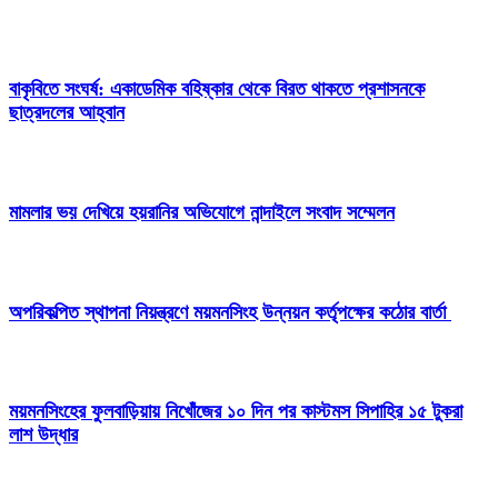
বাকৃবিতে সংঘর্ষ: একাডেমিক বহিষ্কার থেকে বিরত থাকতে প্রশাসনকে
ছাত্রদলের আহ্বান
মামলার ভয় দেখিয়ে হয়রানির অভিযোগে নান্দাইলে সংবাদ সম্মেলন
অপরিকল্পিত স্থাপনা নিয়ন্ত্রণে ময়মনসিংহ উন্নয়ন কর্তৃপক্ষের কঠোর বার্তা
ময়মনসিংহের ফুলবাড়িয়ায় নিখোঁজের ১০ দিন পর কাস্টমস সিপাহির ১৫ টুকরা
লাশ উদ্ধার