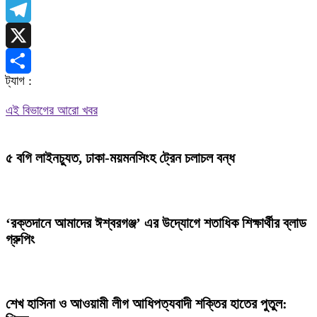
WhatsApp
Telegram
X
ট্যাগ :
Share
এই বিভাগের আরো খবর
৫ বগি লাইনচ্যুত, ঢাকা-ময়মনসিংহ ট্রেন চলাচল বন্ধ
‘রক্তদানে আমাদের ঈশ্বরগঞ্জ’ এর উদ্যোগে শতাধিক শিক্ষার্থীর ব্লাড
গ্রুপিং
শেখ হাসিনা ও আওয়ামী লীগ আধিপত্যবাদী শক্তির হাতের পুতুল: