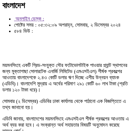
বাংলাদেশ
অনলাইন ডেস্ক :
পোষ্টের সময় : ০৫:৩২:০৯ অপরাহ্ন, সোমবার, ২ ডিসেম্বর ২০২৪
৫৮৪ ভিউ :
ময়মনসিংহে একটি গ্রিড-সংযুক্ত সৌর ফটোভোলটাইক পাওয়ার প্ল্যান্ট স্থাপনের
জন্য মুক্তাগাছা সোলারটেক এনার্জি লিমিটেড (এমএসইএল) শীর্ষক প্রকল্পের
আওতায় বাংলাদেশকে ২.৪৩ কোটি ডলার ঋণ দিচ্ছে এশীয় উন্নয়ন ব্যাংক
(এডিবি)। বাংলাদেশি মুদ্রায় এ অর্থের পরিমাণ ২৯১ কোটি ৬০ লাখ টাকা (প্রতি
ডলার ১২০ টাকা ধরে)।
সোমবার (২ ডিসেম্বর) এডিবির ঢাকা কার্যালয় থেকে পাঠানো এক বিজ্ঞপ্তিতে এ
তথ্য জানানো হয়।
এডিবি জানায়, বাংলাদেশের ময়মনসিংহে এমএসইএল শীর্ষক প্রকল্পের আওতায় এ
অর্থ ব্যয় করা হবে। এ সংক্রান্ত অর্থ সহায়তার বিষয়টি অনুমোদন করেছে