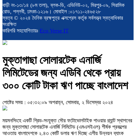
বাড়ী নং-১৩/১৪ (৮ম তলা), ব্লক-ডি, এভিনিউ-০২, মিরপুর-০৯, সিরামিক
রোড, পল্লবী, ঢাৎকা-১২১৬। মোবাইল :০১৭১১-২৪৬৫২৮
স্বত্ব © ২০২৪ দৈনিক ব্রহ্মপুত্র এক্সপ্রেস কর্তৃক সর্বসত্ত্ব স্বত্বাধিকার
সংরক্ষিত
কারিগরি সহযোগিতায়ঃ
Eco Verse IT
মুক্তাগাছা সোলারটেক এনার্জি
লিমিটেডের জন্য এডিবি থেকে প্রায়
৩০০ কোটি টাকা ঋণ পাচ্ছে বাংলাদেশ
পোষ্টের সময় : ০৫:৩২:০৯ অপরাহ্ন, সোমবার, ২ ডিসেম্বর ২০২৪
ময়মনসিংহে একটি গ্রিড-সংযুক্ত সৌর ফটোভোলটাইক পাওয়ার প্ল্যান্ট স্থাপনের
জন্য মুক্তাগাছা সোলারটেক এনার্জি লিমিটেড (এমএসইএল) শীর্ষক প্রকল্পের
আওতায় বাংলাদেশকে ২.৪৩ কোটি ডলার ঋণ দিচ্ছে এশীয় উন্নয়ন ব্যাংক