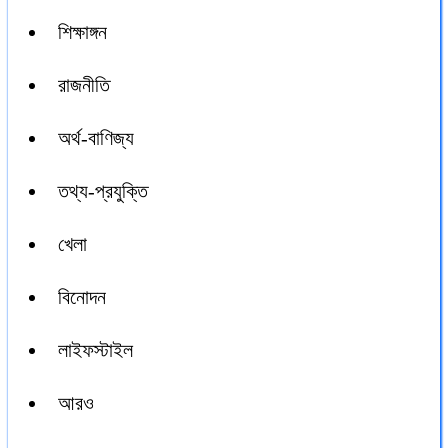
শিক্ষাঙ্গন
রাজনীতি
অর্থ-বাণিজ্য
তথ্য-প্রযুক্তি
খেলা
বিনোদন
লাইফস্টাইল
আরও