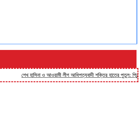
শেখ হাসিনা ও আওয়ামী লীগ আধিপত্যবাদী শক্তির হাতের পুতুল: প্রিন্স
হালু