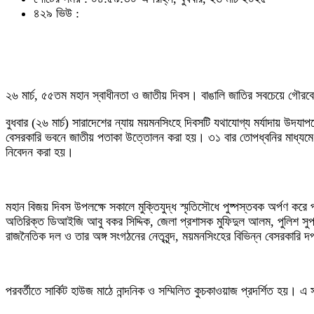
৪২৯ ভিউ :
২৬ মার্চ, ৫৫তম মহান স্বাধীনতা ও জাতীয় দিবস। বাঙালি জাতির সবচেয়ে গৌরবের
বুধবার (২৬ মার্চ) সারাদেশের ন্যায় ময়মনসিংহে দিবসটি যথাযোগ্য মর্যাদায় উদযাপন
বেসরকারি ভবনে জাতীয় পতাকা উত্তোলন করা হয়। ৩১ বার তোপধ্বনির মাধ্যমে মহান 
নিবেদন করা হয়।
মহান বিজয় দিবস উপলক্ষে সকালে মুক্তিযুদ্ধ স্মৃতিসৌধে পুষ্পস্তবক অর্পণ কর
অতিরিক্ত ডিআইজি আবু বকর সিদ্দিক, জেলা প্রশাসক মুফিদুল আলম, পুলিশ সুপ
রাজনৈতিক দল ও তার অঙ্গ সংগঠনের নেতৃবৃন্দ, ময়মনসিংহের বিভিন্ন বেসরকারি দপ্
পরবর্তীতে সার্কিট হাউজ মাঠে নান্দনিক ও সম্মিলিত কুচকাওয়াজ প্রদর্শিত হয়