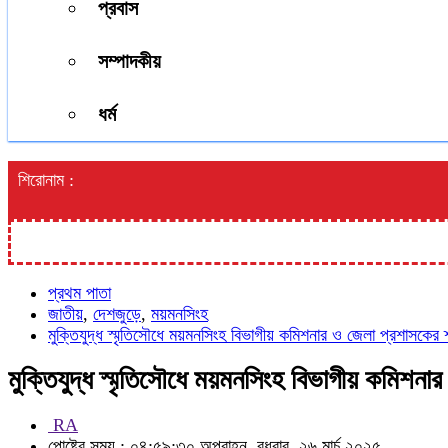
প্রবাস
সম্পাদকীয়
ধর্ম
শিরোনাম :
প্রথম পাতা
জাতীয়
,
দেশজুড়ে
,
ময়মনসিংহ
মুক্তিযুদ্ধ স্মৃতিসৌধে ময়মনসিংহ বিভাগীয় কমিশনার ও জেলা প্রশাসকের শ
মুক্তিযুদ্ধ স্মৃতিসৌধে ময়মনসিংহ বিভাগীয় কমিশনা
RA
পোষ্টের সময় : ০৪:৫৯:৩০ অপরাহ্ন, বুধবার, ২৬ মার্চ ২০২৫