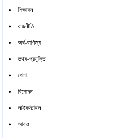
শিক্ষাঙ্গন
রাজনীতি
অর্থ-বাণিজ্য
তথ্য-প্রযুক্তি
খেলা
বিনোদন
লাইফস্টাইল
আরও