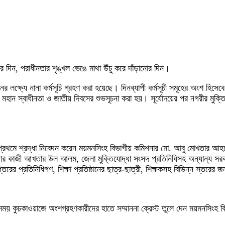
 দিন, পরাধীনতার শৃঙ্খল ভেঙে মাথা উঁচু করে দাঁড়ানোর দিন।
ের লক্ষ্যে নানা কর্মসূচি গ্রহণ করা হয়েছে। দিনব্যাপী কর্মসূচী সমূহের অংশ হিসে
স্বাধীনতা ও জাতীয় দিবসের শুভসূচনা করা হয়। সূর্যোদয়ের পর নগরীর মুক্তিযুদ্ধ 
ে প্রথমে শ্রদ্ধা নিবেদন করেন ময়মনসিংহ বিভাগীয় কমিশনার মো. আবু মোখতার আহম
ার কাজী আখতার উল আলম, জেলা মুক্তিযোদ্ধা সংসদ প্রতিনিধিসহ অন্যান্য সরক
তরের প্রতিনিধিগণ, শিক্ষা প্রতিষ্ঠানের ছাত্র-ছাত্রী, শিক্ষকসহ বিভিন্ন স্তরের
। এ সময় কুচকাওয়াজে অংশগ্রহণকারীদের হাতে সম্মাননা ক্রেস্ট তুলে দেন ময়মনসি