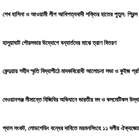
শেখ হাসিনা ও আওয়ামী লীগ আধিপত্যবাদী শক্তির হাতের পুতুল: প্রিন্স
হালুয়াঘাট পৌরসভার উদ্যোগে বন্যার্তদের মাঝে ত্রাণ বিতরণ
কেন্দুয়ায় শহীদ স্মৃতি বিদ্যাপীঠে মাদকবিরোধী আলোচনা সভা ও কুইজ প্
দেওয়ানগঞ্জ সীমান্তে বিজিবির অভিযানে ভারতীয় মদ ও কসমেটিকস উদ্ধ
গ্যাস সংকট, লোডশেডিং বন্ধের দাবিতে ময়মনসিংহে ১১ দলীয় ঐক্যজোট