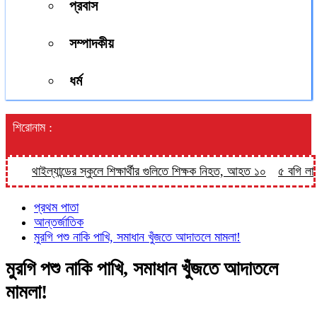
প্রবাস
সম্পাদকীয়
ধর্ম
শিরোনাম :
থাইল্যান্ডের স্কুলে শিক্ষার্থীর গুলিতে শিক্ষক নিহত, আহত ১০
৫ বগি লাইনচ্য
প্রথম পাতা
আন্তর্জাতিক
মুরগি পশু নাকি পাখি, সমাধান খুঁজতে আদাতলে মামলা!
মুরগি পশু নাকি পাখি, সমাধান খুঁজতে আদাতলে
মামলা!