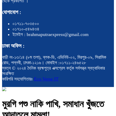
থেকে প্রকাশিত ।
যোগাযোগ :
০১৭১১-৭০৩৫০০
০১৭১০-৫৪৯৪৩৪
ইমেইল : brahmaputraexpress@gmail.com
ঢাকা অফিস :
বাড়ী নং-১৩/১৪ (৮ম তলা), ব্লক-ডি, এভিনিউ-০২, মিরপুর-০৯, সিরামিক
রোড, পল্লবী, ঢাৎকা-১২১৬। মোবাইল :০১৭১১-২৪৬৫২৮
স্বত্ব © ২০২৪ দৈনিক ব্রহ্মপুত্র এক্সপ্রেস কর্তৃক সর্বসত্ত্ব স্বত্বাধিকার
সংরক্ষিত
কারিগরি সহযোগিতায়ঃ
Eco Verse IT
মুরগি পশু নাকি পাখি, সমাধান খুঁজতে
আদাতলে মামলা!