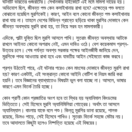
ঘটনাটি ভারতের গুজরাটের। সেখানকার হাইকোর্টে এই মর্মে মামলা দায়ের হয়।
অভিযোগ ছিল, জীবন্ত পশু কেন কসাইখানায় রাখা হবে? এক্ষেত্রে পশু বলতে
বোঝানো হয়েছিল মুরগিকেই। কারণ, আইন বলে কোনো জীবন্ত পশু কসাইখানায়
রাখা যায় না। তাহলে দেশের বিভিন্ন প্রান্তে ছড়িয়ে থাকা মুরগির দোকানে কেন
জীবন্ত অবস্থায় মুরগি রাখা হয়, তা নিয়ে সরব হন মামলাকারী।
এদিকে, পাল্টা যুক্তি ছিল মুরগি আসলে পাখি। সুতরাং জীবন্ত অবস্থায় আটকে
রাখলে আইনত কোনো অপরাধ নেই, এমন দাবিও ওঠে। বেশ কয়েকমাস প্রশ্ন-
উত্তর চলে। শেষ পর্যন্ত অবশ্য সরকার পক্ষের আইনজীবী জানিয়ে দেন,
মুরগিকে পশুর আওতায় রাখা হবে এবং যাবতীয় আইন সেইমতো কাজ করবে।
প্রশ্ন উঠতেই পারে, এই ঘটনার পরেও কেন মাংসের দোকানে জীবন্ত মুরগি রাখা
হয়? কারণ একটাই, এই সংক্রান্ত কোনো আইনি নোটিশ বা নিয়ম জারি করা
হয়নি। তবে বিজ্ঞানের ব্যাখ্যাতেও বিষয়টা ভুল বলা যাচ্ছে না। আসলে, ভাষার
কারণে এমন বিতর্ক তৈরি হচ্ছে।
কোন প্রাণী কোন প্রজাতির অংশ হবে তা স্থির হয় অ্যানিমাল কিংডমের
ভিত্তিতে। সেই হিসেবে মুরগি অ্যানিমিলিয়া গোত্রের। অর্থাৎ তা আসলে
অ্যানিম্যাল। বাংলায় যাকে বলে পশু। কিন্তু মুরগির ডানা রয়েছে, পালক
রয়েছে, ডিমও পাড়ে, সেই হিসেবে পাখিও। সুতরাং বিতর্ক সহজে মেটার নয়।
তবে আদালতে কিছুটা হলেও নিষ্পত্তি হয়েছে এই বিষয়ের।