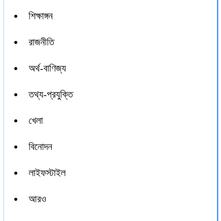
শিক্ষাঙ্গন
রাজনীতি
অর্থ-বাণিজ্য
তথ্য-প্রযুক্তি
খেলা
বিনোদন
লাইফস্টাইল
আরও