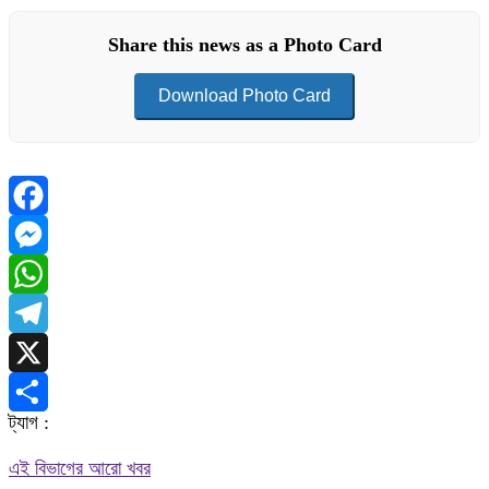
Share this news as a Photo Card
Download Photo Card
Facebook
Messenger
WhatsApp
Telegram
X
ট্যাগ :
Share
এই বিভাগের আরো খবর