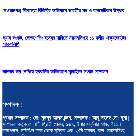
দেওয়ানগঞ্জ সীমান্তে বিজিবির অভিযানে ভারতীয় মদ ও কসমেটিকস উদ্ধার
গ্যাস সংকট, লোডশেডিং বন্ধের দাবিতে ময়মনসিংহে ১১ দলীয় ঐক্যজোটের
স্মারকলিপি
মামলার ভয় দেখিয়ে হয়রানির অভিযোগে নান্দাইলে সংবাদ সম্মেলন
সম্পাদক :
প্রধান সম্পাদক : মো: মুনসুর আলম চন্দন, সম্পাদক : আবু সালেহ মো: মূসা
||
সম্পাদক কর্তৃক সোনালী প্রিন্টিং প্রেস, ১৬৭, ইনার সার্কুলার রোড, ইডেন
কমপ্লেক্স, মতিঝিল ঢাকা থেকে মুদ্রিত এবং ২/সি রামবাবু রোড, ময়মনসিংহ