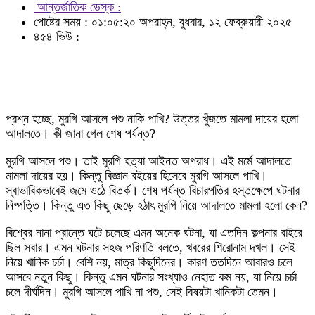
আন্তর্জাতিক ডেস্ক :
পোষ্টের সময় : ০১:০৫:২০ অপরাহ্ন, বুধবার, ১২ ফেব্রুয়ারী ২০২৫
৪৫৪ ভিউ :
প্রশ্ন হচ্ছে, মুরগি আসলে পশু নাকি পাখি? উত্তর খুঁজতে মামলা দায়ের হলো
আদালতে। কী জানা গেল শেষ পর্যন্ত?
মুরগি আসলে পশু। তাই মুরগি হত্যা আইনত অপরাধ। এই মর্মে আদালতে
মামলা দায়ের হয়। কিন্তু বিজ্ঞান বইয়ের হিসেবে মুরগি আসলে পাখি।
স্বাভাবিকভাবেই জমে ওঠে বিতর্ক। শেষ পর্যন্ত বিচারপতির হস্তক্ষেপে ঘটনার
নিষ্পত্তি। কিন্তু এত কিছু ছেড়ে হঠাৎ মুরগি নিয়ে আদালতে মামলা হলো কেন?
বিশ্বের নানা প্রান্তে ঘটে চলেছে এমন অনেক ঘটনা, যা এতদিন কল্পনার বাইরে
ছিল সবার। এমন ঘটনার সহজ পরিণতি বলতে, খবরের শিরোনাম দখল। সেই
নিয়ে খানিক চর্চা। বেশি নয়, মাত্র কিছুদিনের। কারণ ততদিনে আবারও চলে
আসবে নতুন কিছু। কিন্তু এমন ঘটনার সংখ্যাও নেহাত কম নয়, যা নিয়ে চর্চা
চলে দীর্ঘদিন। মুরগি আসলে পাখি না পশু, সেই বিষয়টা খানিকটা তেমন।