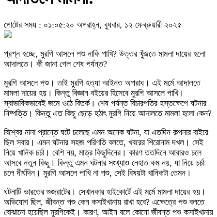
পোষ্টের সময় : ০১:০৫:২০ অপরাহ্ন, বুধবার, ১২ ফেব্রুয়ারী ২০২৫
প্রশ্ন হচ্ছে, মুরগি আসলে পশু নাকি পাখি? উত্তর খুঁজতে মামলা দায়ের হলো
আদালতে। কী জানা গেল শেষ পর্যন্ত?
মুরগি আসলে পশু। তাই মুরগি হত্যা আইনত অপরাধ। এই মর্মে আদালতে
মামলা দায়ের হয়। কিন্তু বিজ্ঞান বইয়ের হিসেবে মুরগি আসলে পাখি।
স্বাভাবিকভাবেই জমে ওঠে বিতর্ক। শেষ পর্যন্ত বিচারপতির হস্তক্ষেপে ঘটনার
নিষ্পত্তি। কিন্তু এত কিছু ছেড়ে হঠাৎ মুরগি নিয়ে আদালতে মামলা হলো কেন?
বিশ্বের নানা প্রান্তে ঘটে চলেছে এমন অনেক ঘটনা, যা এতদিন কল্পনার বাইরে
ছিল সবার। এমন ঘটনার সহজ পরিণতি বলতে, খবরের শিরোনাম দখল। সেই
নিয়ে খানিক চর্চা। বেশি নয়, মাত্র কিছুদিনের। কারণ ততদিনে আবারও চলে
আসবে নতুন কিছু। কিন্তু এমন ঘটনার সংখ্যাও নেহাত কম নয়, যা নিয়ে চর্চা
চলে দীর্ঘদিন। মুরগি আসলে পাখি না পশু, সেই বিষয়টা খানিকটা তেমন।
ঘটনাটি ভারতের গুজরাটের। সেখানকার হাইকোর্টে এই মর্মে মামলা দায়ের হয়।
অভিযোগ ছিল, জীবন্ত পশু কেন কসাইখানায় রাখা হবে? এক্ষেত্রে পশু বলতে
বোঝানো হয়েছিল মুরগিকেই। কারণ, আইন বলে কোনো জীবন্ত পশু কসাইখানায়