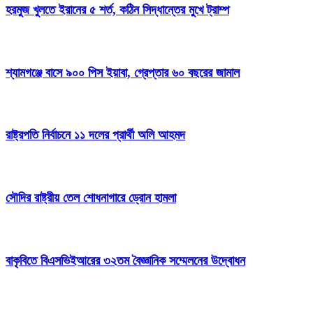
হরমুজ খুলতে ইরানের ৫ শর্ত, কঠিন সিদ্ধান্তের মুখে ট্রাম্প
শ্যামগঞ্জে বাসে ৯০০ পিস ইয়াবা, গ্রেপ্তার ৬০ বছরের জামাল
রাষ্ট্রপতি নির্বাচনে ১১ দলের প্রার্থী অলি আহমদ
সৌদির রাষ্ট্রীয় তেল শোধনাগারে ড্রোন হামলা
বাকৃবিতে বিএসভিইআরের ৩২তম বৈজ্ঞানিক সম্মেলনের উদ্বোধন