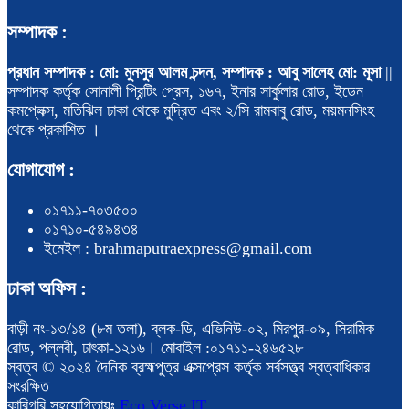
সম্পাদক :
প্রধান সম্পাদক : মো: মুনসুর আলম চন্দন, সম্পাদক : আবু সালেহ মো: মূসা
||
সম্পাদক কর্তৃক সোনালী প্রিন্টিং প্রেস, ১৬৭, ইনার সার্কুলার রোড, ইডেন
কমপ্লেক্স, মতিঝিল ঢাকা থেকে মুদ্রিত এবং ২/সি রামবাবু রোড, ময়মনসিংহ
থেকে প্রকাশিত ।
যোগাযোগ :
০১৭১১-৭০৩৫০০
০১৭১০-৫৪৯৪৩৪
ইমেইল : brahmaputraexpress@gmail.com
ঢাকা অফিস :
বাড়ী নং-১৩/১৪ (৮ম তলা), ব্লক-ডি, এভিনিউ-০২, মিরপুর-০৯, সিরামিক
রোড, পল্লবী, ঢাৎকা-১২১৬। মোবাইল :০১৭১১-২৪৬৫২৮
স্বত্ব © ২০২৪ দৈনিক ব্রহ্মপুত্র এক্সপ্রেস কর্তৃক সর্বসত্ত্ব স্বত্বাধিকার
সংরক্ষিত
কারিগরি সহযোগিতায়ঃ
Eco Verse IT