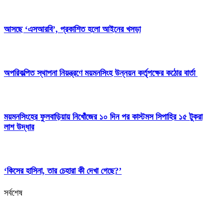
আসছে ‘এসআরবি’, প্রকাশিত হলো আইনের খসড়া
অপরিকল্পিত স্থাপনা নিয়ন্ত্রণে ময়মনসিংহ উন্নয়ন কর্তৃপক্ষের কঠোর বার্তা
ময়মনসিংহের ফুলবাড়িয়ায় নিখোঁজের ১০ দিন পর কাস্টমস সিপাহির ১৫ টুকরা
লাশ উদ্ধার
‘কিসের হাসিনা, তার চেহারা কী দেখা গেছে?’
সর্বশেষ