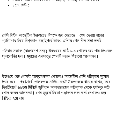
৪৫৭ ভিউ :
মেসি বিহীন আর্জেন্টিনা উরুগুয়ের বিপক্ষে জয় পেয়েছে। শেষ দেখায় হারের
প্রতিশোধ নিয়ে বিশ্বকাপ বাছাইপর্বে আরও এগিয়ে গেল নীল সাদা দলটি।
শনিবার সকালে (বাংলাদেশ সময়) উরুগুয়ের মাঠে ১-০ গোলের জয় পায় লিওনেল
স্কালোনির দল। ম্যাচের একমাত্র গোলটি করেন থিয়াগো আলমাডা।
উরুগুয়ে শুরু থেকেই আক্রমণাত্মক খেললেও আর্জেন্টিনা বেশি পরিষ্কার সুযোগ
তৈরি করে। প্রথমার্ধে গোলরক্ষক সার্জিও রচেট উরুগুয়েকে বাঁচিয়ে রাখেন, তবে
দ্বিতীয়ার্ধে ৬৯তম মিনিটে জুলিয়ান আলভারেজের কাটব্যাক থেকে দুর্দান্ত শটে
গোল করেন আলমাডা। শেষ মুহূর্তে নিকো গঞ্জালেস লাল কার্ড দেখলেও জয়
নিশ্চিত হয়ে যায়।