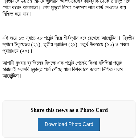
দ্বিতীয়ার্ধে ৬৯তম মিনিটে জুলিয়ান আলভারেজের কাটব্যাক থেকে দুর্দান্ত শটে
গোল করেন আলমাডা। শেষ মুহূর্তে নিকো গঞ্জালেস লাল কার্ড দেখলেও জয়
নিশ্চিত হয়ে যায়।
এই জয়ে ১৩ ম্যাচে ২৮ পয়েন্ট নিয়ে শীর্ষস্থান ধরে রেখেছে আর্জেন্টিনা। দ্বিতীয়
স্থানে ইকুয়েডর (২২), তৃতীয় ব্রাজিল (২১), চতুর্থ উরুগুয়ে (২০) ও পঞ্চম
প্যারাগুয়ে (২০)।
আগামী বুধবার ব্রাজিলের বিপক্ষে এক পয়েন্ট পেলেই কিংবা বলিভিয়া পয়েন্ট
হারালেই সরাসরি চূড়ান্ত পর্বে পৌঁছে যাবে বিশ্বকাপে জায়গা নিশ্চিত করবে
আর্জেন্টিনা।
Share this news as a Photo Card
Download Photo Card