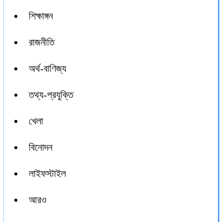
শিক্ষাঙ্গন
রাজনীতি
অর্থ-বাণিজ্য
তথ্য-প্রযুক্তি
খেলা
বিনোদন
লাইফস্টাইল
আরও