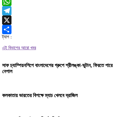
Messenger
WhatsApp
Telegram
X
ট্যাগ :
Share
এই বিভাগের আরো খবর
সাফ চ্যাম্পিয়নশিপে বাংলাদেশের গ্রুপে শ্রীলঙ্কা-ভুটান, ফিরতে পারে
নেপাল
কলকাতায় ভারতের বিপক্ষে ম্যাচ খেলবে ব্রাজিল