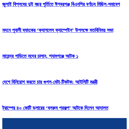
জুলাই বিপ্লবের দুই বছর পূর্তিতে ঈশ্বরগঞ্জ বিএনপির বর্ণাঢ্য মিছিল-সমাবেশ
মদনে পূবালী ব্যাংকের ‘ক্যাশলেস ক্যাম্পেইন’ উপলক্ষে মতবিনিময় সভা
মাহেন্দ্র গাড়িতে মদের চালান, শ্যামগঞ্জে আটক ১
দেশে বিনিয়োগ করতে চায় গুগল-মেটা-টিকটক: আইসিটি মন্ত্রী
ট্রাম্পের ৪০ কোটি ডলারের ‘বলরুম প্রকল্প’ আটকে দিলেন আদালত