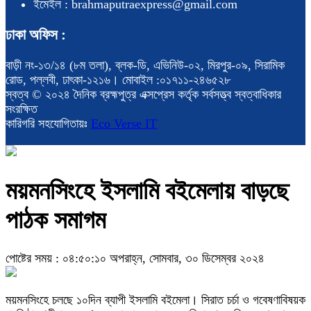
ইমেইল : brahmaputraexpress@gmail.com
ঢাকা অফিস :
বাড়ী নং-১৩/১৪ (৮ম তলা), ব্লক-ডি, এভিনিউ-০২, মিরপুর-০৯, সিরামিক
রোড, পল্লবী, ঢাৎকা-১২১৬। মোবাইল :০১৭১১-২৪৬৫২৮
স্বত্ব © ২০২৪ দৈনিক ব্রহ্মপুত্র এক্সপ্রেস কর্তৃক সর্বসত্ত্ব স্বত্বাধিকার
সংরক্ষিত
কারিগরি সহযোগিতায়ঃ
Eco Verse IT
ময়মনসিংহে ইসলামি বইমেলায় বাড়ছে
পাঠক সমাগম
পোষ্টের সময় : ০৪:৫০:১০ অপরাহ্ন, সোমবার, ৩০ ডিসেম্বর ২০২৪
ময়মনসিংহে চলছে ১০দিন ব্যাপী ইসলামি বইমেলা। সিরাত চর্চা ও গবেষণাবিষয়ক