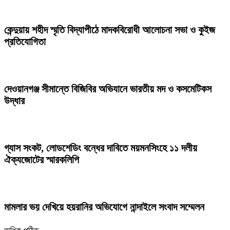
কেন্দুয়ায় শহীদ স্মৃতি বিদ্যাপীঠে মাদকবিরোধী আলোচনা সভা ও কুইজ
প্রতিযোগিতা
দেওয়ানগঞ্জ সীমান্তে বিজিবির অভিযানে ভারতীয় মদ ও কসমেটিকস
উদ্ধার
গ্যাস সংকট, লোডশেডিং বন্ধের দাবিতে ময়মনসিংহে ১১ দলীয়
ঐক্যজোটের স্মারকলিপি
মামলার ভয় দেখিয়ে হয়রানির অভিযোগে নান্দাইলে সংবাদ সম্মেলন