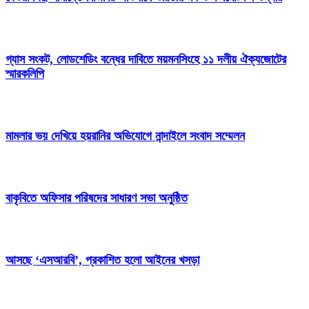
গ্যাস সংকট, লোডশেডিং বন্ধের দাবিতে ময়মনসিংহে ১১ দলীয় ঐক্যজোটের
স্মারকলিপি
মামলার ভয় দেখিয়ে হয়রানির অভিযোগে নান্দাইলে সংবাদ সম্মেলন
বাকৃবিতে অফিসার পরিষদের সাধারণ সভা অনুষ্ঠিত
আসছে ‘এসআরবি’, প্রকাশিত হলো আইনের খসড়া