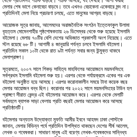
থেকে প্রতিদিনই পাঠক বাড়ছে। পাঠক আসছে, বই দেখছে। আশা করছি
মেলার শেষ ভাগে কেনাবেচা বাড়বে। তবে এখনও বেচাকেনা একেবারে মন্দ না।
প্রতিদিনই মেলা নিয়ে প্রচারণা চলছে, এতে মানুষের আগ্রহ বাড়ছে।
আয়োজক সূত্র জানায়, আলেমদের অরাজনৈতিক সংগঠন ইত্তেফাকুল উলামা
বৃহত্তম মোমেনশাহীর পৃষ্ঠপোষকতায় ২৬ ডিসেম্বর থেকে শুরু হয়েছে ইসলামি
বইমেলা। মেলায় ৭০টির বেশি দেশের অভিজাত প্রকাশনী অংশ নিয়েছে। এতে
স্টল রয়েছে ৬৮ টি। আগামী ৪ জানুয়ারি পর্যন্ত চলবে ইসলামি বইমেলা।
প্রতিদিন সকাল ১০টা থেকে রাত ৯টা পর্যন্ত সবার জন্য উন্মুক্ত থাকবে
মেলাপ্রাঙ্গণ।
সূত্রমতে, ২০০৭ সালে শিকড় সাহিত্য মাহফিলের আয়োজনে ময়মনসিংহে
সর্বপ্রথম ইসলামি বইমেলা শুরু হয়। এরপর থেকে পর্যায়ক্রমে একের পর এক
বইমেলা অনুষ্ঠিত হয়ে আসছে। এরপর করোনাকালীন সময়ে টানা কয়েক বছর
মেলার আয়োজন বন্ধ ছিল। করোনার পর ২০২২ সালে ময়মনসিংহের টাউন হল
প্রাঙ্গণে সীরাত কেন্দ্র এই বইমেলার আয়োজন করে। এরপর থেকে মেলাটি
সর্বমহলে ব্যাপক সাড়া ফেলায় প্রতি বছরই মেলার আয়োজন করে আসছে
প্রতিষ্ঠানটি।
বইমেলার অন্যতম উদ্যোক্তা মুফতি আমীর ইবনে আহমদ ঢাকা পোস্টকে
জানান, মেলার বিভিন্ন পর্বে প্রতিদিন উপস্থিত থাকছেন দেশের শীর্ষ আলেম,
লেখক ও গবেষকরা। সাধারণ মানুষ এই বরেণ্য লেখক-গবেষকদের সান্নিধ্য