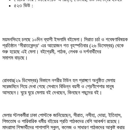
৫২৩ ভিউ :
ময়মনসিংহে চলছে ১০দিন ব্যাপী ইসলামি বইমেলা। সিরাত চর্চা ও গবেষণাবিষয়ক
প্রতিষ্ঠান ‘সীরাতকেন্দ্র’ এর আয়োজন গত বৃহস্পতিবার (২৬ ডিসেম্বর) থেকে
শুরু হয়েছে এই মেলা। বইপ্রেমী, পাঠক, লেখক ও দর্শনার্থীদের
সমাগম বাড়ছে।
রোববার(২৯ ডিসেম্বর) বিকালে নগরীর টাউন হল প্রাঙ্গণে অনুষ্ঠিত মেলায়
সরেজমিনে গিয়ে দেখা গেছে সেখানে বিভিন্ন বয়সী ও শ্রেণীপেশার মানুষ
আসছেন। ঘুরে ঘুরে মেলায় বই দেখছেন, কিনছেন পছন্দের বই।
মেলার স্টলকর্মীরা ঢাকা পোস্টকে জানিয়েছেন, সীরাত, নসীহা, দোয়া, ইতিহাস,
শিশুতোষ ও পারিবারিক ধর্মীয় বইয়ের প্রতি পাঠকদের বেশি আকর্ষণ রয়েছে।
মাদরাাসা শিক্ষার্থীদের পাশাপাশি স্কুল, কলেজ ও সাধারণ পাঠকদের আকৃষ্ট করার