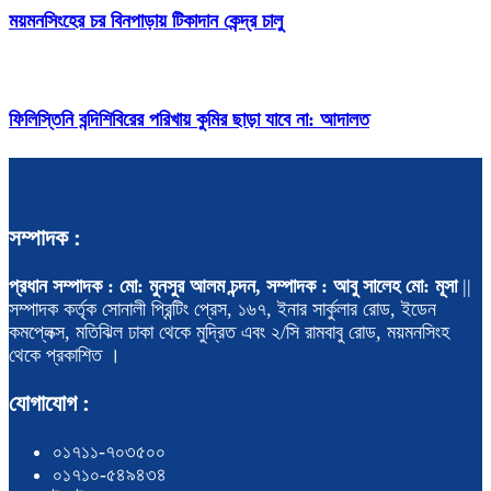
ময়মনসিংহের চর বিনপাড়ায় টিকাদান কেন্দ্র চালু
ফিলিস্তিনি বন্দিশিবিরের পরিখায় কুমির ছাড়া যাবে না: আদালত
সম্পাদক :
প্রধান সম্পাদক : মো: মুনসুর আলম চন্দন, সম্পাদক : আবু সালেহ মো: মূসা
||
সম্পাদক কর্তৃক সোনালী প্রিন্টিং প্রেস, ১৬৭, ইনার সার্কুলার রোড, ইডেন
কমপ্লেক্স, মতিঝিল ঢাকা থেকে মুদ্রিত এবং ২/সি রামবাবু রোড, ময়মনসিংহ
থেকে প্রকাশিত ।
যোগাযোগ :
০১৭১১-৭০৩৫০০
০১৭১০-৫৪৯৪৩৪