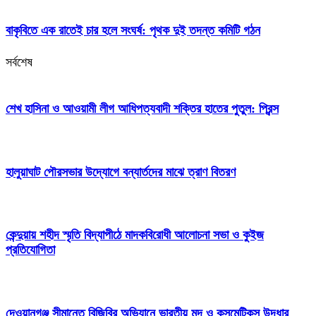
বাকৃবিতে এক রাতেই চার হলে সংঘর্ষ: পৃথক দুই তদন্ত কমিটি গঠন
সর্বশেষ
শেখ হাসিনা ও আওয়ামী লীগ আধিপত্যবাদী শক্তির হাতের পুতুল: প্রিন্স
হালুয়াঘাট পৌরসভার উদ্যোগে বন্যার্তদের মাঝে ত্রাণ বিতরণ
কেন্দুয়ায় শহীদ স্মৃতি বিদ্যাপীঠে মাদকবিরোধী আলোচনা সভা ও কুইজ
প্রতিযোগিতা
দেওয়ানগঞ্জ সীমান্তে বিজিবির অভিযানে ভারতীয় মদ ও কসমেটিকস উদ্ধার