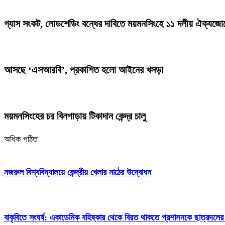
গ্যাস সংকট, লোডশেডিং বন্ধের দাবিতে ময়মনসিংহে ১১ দলীয় ঐক্যজোট
আসছে ‘এসআরবি’, প্রকাশিত হলো আইনের খসড়া
ময়মনসিংহের চর বিনপাড়ায় টিকাদান কেন্দ্র চালু
অধিক পঠিত
নজরুল বিশ্ববিদ্যালয়ে কেন্দ্রীয় খেলার মাঠের উদ্বোধন
বাকৃবিতে সংঘর্ষ: একাডেমিক বহিষ্কার থেকে বিরত থাকতে প্রশাসনকে ছাত্রদলের