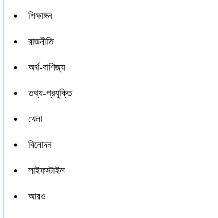
শিক্ষাঙ্গন
রাজনীতি
অর্থ-বাণিজ্য
তথ্য-প্রযুক্তি
খেলা
বিনোদন
লাইফস্টাইল
আরও