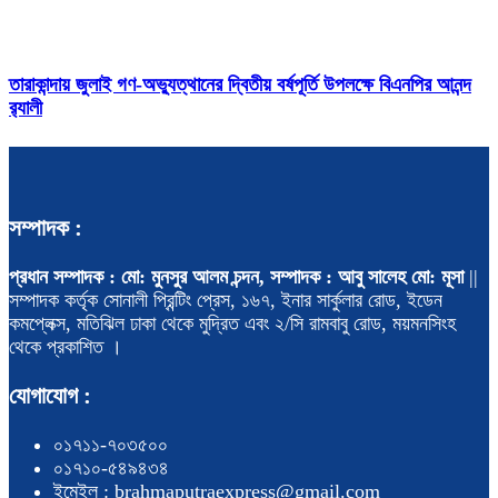
তারাকান্দায় জুলাই গণ-অভ্যুত্থানের দ্বিতীয় বর্ষপূর্তি উপলক্ষে বিএনপির আনন্দ
র‍্যালী
সম্পাদক :
প্রধান সম্পাদক : মো: মুনসুর আলম চন্দন, সম্পাদক : আবু সালেহ মো: মূসা
||
সম্পাদক কর্তৃক সোনালী প্রিন্টিং প্রেস, ১৬৭, ইনার সার্কুলার রোড, ইডেন
কমপ্লেক্স, মতিঝিল ঢাকা থেকে মুদ্রিত এবং ২/সি রামবাবু রোড, ময়মনসিংহ
থেকে প্রকাশিত ।
যোগাযোগ :
০১৭১১-৭০৩৫০০
০১৭১০-৫৪৯৪৩৪
ইমেইল : brahmaputraexpress@gmail.com