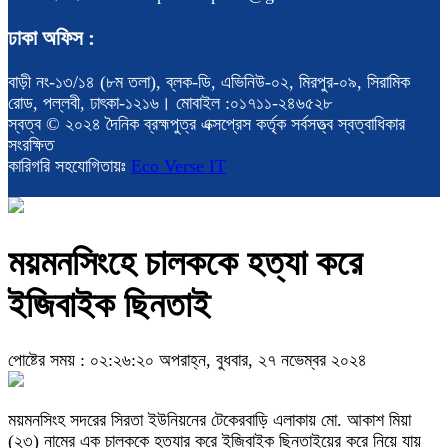
ঢাকা অফিস :
বাড়ী নং-১৩/১৪ (৮ম তলা), ব্লক-ডি, এভিনিউ-০২, মিরপুর-০৯, সিরামিক
রোড, পল্লবী, ঢাৎকা-১২১৬। মোবাইল :০১৭১১-২৪৬৫২৮
স্বত্ব © ২০২৪ দৈনিক ব্রহ্মপুত্র এক্সপ্রেস কর্তৃক সর্বসত্ত্ব স্বত্বাধিকার
সংরক্ষিত
কারিগরি সহযোগিতায়ঃ
Eco Verse IT
ময়মনসিংহে চালককে হত্যা করে
ইজিবাইক ছিনতাই
পোষ্টের সময় : ০২:২৬:২০ অপরাহ্ন, বুধবার, ২৭ নভেম্বর ২০২৪
ময়মনসিংহ সদরের সিরতা ইউনিয়নের টেকেরবাড়ি এলাকায় মো. আকাশ মিয়া
(২৩) নামের এক চালককে হত্যার করে ইজিবাইক ছিনতাইয়ের করে নিয়ে যায়