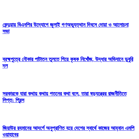
কেন্দুয়ায় বিএনপির উদ্যোগে জুলাই গণঅভ্যুত্থান দিবসে দোয়া ও আলোচনা
সভা
ব্রহ্মপুত্রে নৌকার পাটাতন তুলতে গিয়ে কৃষক নিখোঁজ, উদ্ধার অভিযানে ডুবুরি
দল
সরকারকে যারা কথায় কথায় পতনের কথা বলে, তারা ষড়যন্ত্রের রাজনীতিতে
লিপ্ত: প্রিন্স
জিয়াউর রহমানের আদর্শে অনুপ্রাণিত হয়ে দেশের স্বার্থে কাজের আহ্বান এমপি
ওয়াহাবের