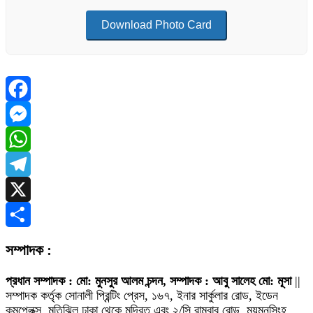
Download Photo Card
Facebook
Messenger
WhatsApp
Telegram
X
Share
সম্পাদক :
প্রধান সম্পাদক : মো: মুনসুর আলম চন্দন, সম্পাদক : আবু সালেহ মো: মূসা
||
সম্পাদক কর্তৃক সোনালী প্রিন্টিং প্রেস, ১৬৭, ইনার সার্কুলার রোড, ইডেন
কমপ্লেক্স, মতিঝিল ঢাকা থেকে মুদ্রিত এবং ২/সি রামবাবু রোড, ময়মনসিংহ