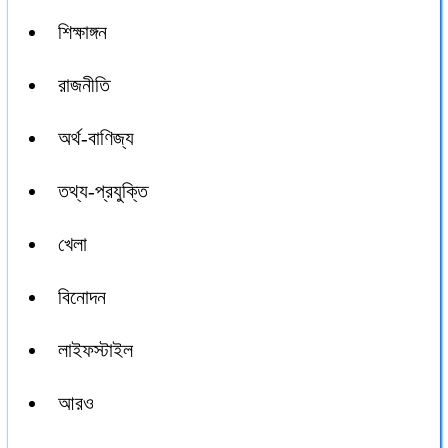
শিক্ষাঙ্গন
রাজনীতি
অর্থ-বাণিজ্য
তথ্য-প্রযুক্তি
খেলা
বিনোদন
লাইফস্টাইল
আরও