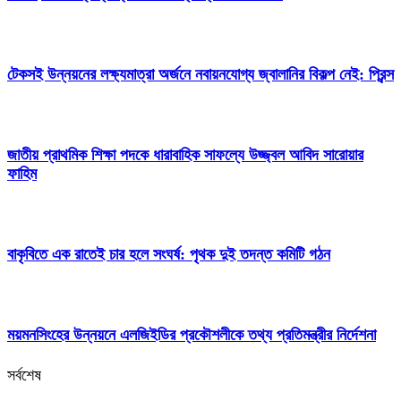
টেকসই উন্নয়নের লক্ষ্যমাত্রা অর্জনে নবায়নযোগ্য জ্বালানির বিকল্প নেই: প্রিন্স
জাতীয় প্রাথমিক শিক্ষা পদকে ধারাবাহিক সাফল্যে উজ্জ্বল আবিদ সারোয়ার
ফাহিম
বাকৃবিতে এক রাতেই চার হলে সংঘর্ষ: পৃথক দুই তদন্ত কমিটি গঠন
ময়মনসিংহের উন্নয়নে এলজিইডির প্রকৌশলীকে তথ্য প্রতিমন্ত্রীর নির্দেশনা
সর্বশেষ