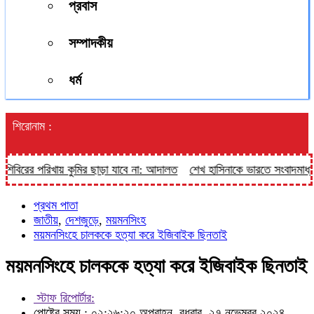
প্রবাস
সম্পাদকীয়
ধর্ম
শিরোনাম :
িবিরের পরিখায় কুমির ছাড়া যাবে না: আদালত
শেখ হাসিনাকে ভারতে সংবাদমাধ্যমে 
প্রথম পাতা
জাতীয়
,
দেশজুড়ে
,
ময়মনসিংহ
ময়মনসিংহে চালককে হত্যা করে ইজিবাইক ছিনতাই
ময়মনসিংহে চালককে হত্যা করে ইজিবাইক ছিনতাই
স্টাফ রিপোর্টার:
পোষ্টের সময় : ০২:২৬:২০ অপরাহ্ন, বুধবার, ২৭ নভেম্বর ২০২৪