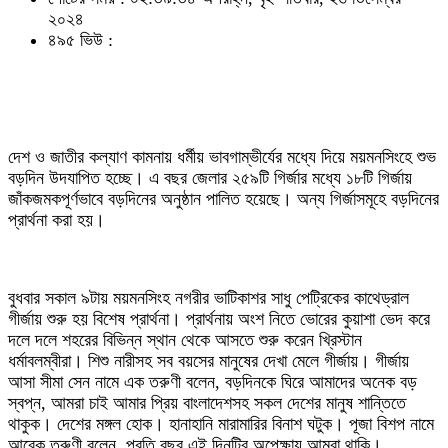
২০২৪
৪৯৫ ভিউ :
দেশ ও জাতীর কল্যাণ কামনায় ধর্মীয় ভাবগাম্ভীর্যের মধ্যে দিয়ে ময়মনসিংহে শুভ
বড়দিন উদযাপিত হচ্ছে। এ বছর জেলার ২৫৯টি গির্জার মধ্যে ১৮টি গির্জায়
জাঁকজমকপূর্ণভাবে বড়দিনের অনুষ্ঠান পালিত হয়েছে। অন্য গির্জাসমূহে বড়দিনের
প্রার্থনা করা হয়।
বুধবার সকাল ৯টায় ময়মনসিংহ নগরীর ভাটিকাশর সাধু পেট্রিকের কাথেড্রাল
গীর্জায় শুরু হয় বিশেষ প্রার্থনা। প্রার্থনায় অংশ নিতে ভোরের কুয়াশা ভেদ করে
দলে দলে শহরের বিভিন্ন স্থান থেকে আসতে শুরু করেন খ্রিস্টান
ধর্মাবলম্বীরা। শিশু নারীসহ সব বয়সের মানুষের দেখা মেলে গীর্জায়। গীর্জায়
আসা সীমা সেন নামে এক তরুণী বলেন, বড়দিনকে ঘিরে আমাদের অনেক বড়
স্বপ্ন, আমরা চাই আমার প্রিয় বাংলাদেশসহ সকল দেশের মানুষ শান্তিতে
থাকুক। দেশের মঙ্গল হোক। হানাহানি মারামারির বিনাশ ঘটুক। পূজা বিশপ নামে
আরেক তরুণী বলেন, প্রতি বছর এই দিনটির অপেক্ষায় আমরা থাকি।