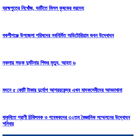
ব্রহ্মপুত্রে নিখোঁজ, ভাটিতে মিলল কৃষকের মরদেহ
বকশীগঞ্জে উপজেলা পরিষদের নবনির্মিত অডিটোরিয়াম ভবন উদ্বোধন
নকলায় সড়ক দুর্ঘটনায় শিশুর মৃত্যু, আহত ৬
মদনে ৫ কোটি টাকার দুর্যোগ আশ্রয়কেন্দ্র এখন মাদকসেবীদের আড্ডাখানা
বাকৃবিতে প্রাণী চিকিৎসক ও গবেষকদের ৩২তম বৈজ্ঞানিক সম্মেলনের উদ্বোধন
শনিবার