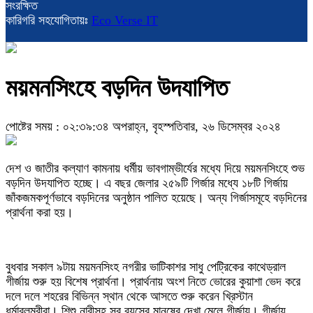
সংরক্ষিত
কারিগরি সহযোগিতায়ঃ
Eco Verse IT
ময়মনসিংহে বড়দিন উদযাপিত
পোষ্টের সময় : ০২:৩৯:৩৪ অপরাহ্ন, বৃহস্পতিবার, ২৬ ডিসেম্বর ২০২৪
দেশ ও জাতীর কল্যাণ কামনায় ধর্মীয় ভাবগাম্ভীর্যের মধ্যে দিয়ে ময়মনসিংহে শুভ
বড়দিন উদযাপিত হচ্ছে। এ বছর জেলার ২৫৯টি গির্জার মধ্যে ১৮টি গির্জায়
জাঁকজমকপূর্ণভাবে বড়দিনের অনুষ্ঠান পালিত হয়েছে। অন্য গির্জাসমূহে বড়দিনের
প্রার্থনা করা হয়।
বুধবার সকাল ৯টায় ময়মনসিংহ নগরীর ভাটিকাশর সাধু পেট্রিকের কাথেড্রাল
গীর্জায় শুরু হয় বিশেষ প্রার্থনা। প্রার্থনায় অংশ নিতে ভোরের কুয়াশা ভেদ করে
দলে দলে শহরের বিভিন্ন স্থান থেকে আসতে শুরু করেন খ্রিস্টান
ধর্মাবলম্বীরা। শিশু নারীসহ সব বয়সের মানুষের দেখা মেলে গীর্জায়। গীর্জায়