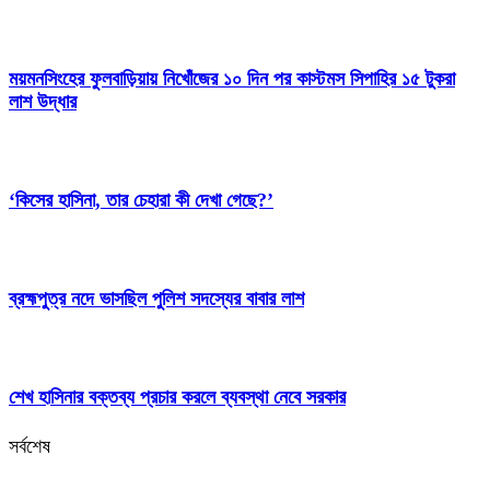
ময়মনসিংহের ফুলবাড়িয়ায় নিখোঁজের ১০ দিন পর কাস্টমস সিপাহির ১৫ টুকরা
লাশ উদ্ধার
‘কিসের হাসিনা, তার চেহারা কী দেখা গেছে?’
ব্রহ্মপুত্র নদে ভাসছিল পুলিশ সদস্যের বাবার লাশ
শেখ হাসিনার বক্তব্য প্রচার করলে ব্যবস্থা নেবে সরকার
সর্বশেষ