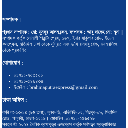
সম্পাদক :
প্রধান সম্পাদক : মো: মুনসুর আলম চন্দন, সম্পাদক : আবু সালেহ মো: মূসা
||
সম্পাদক কর্তৃক সোনালী প্রিন্টিং প্রেস, ১৬৭, ইনার সার্কুলার রোড, ইডেন
কমপ্লেক্স, মতিঝিল ঢাকা থেকে মুদ্রিত এবং ২/সি রামবাবু রোড, ময়মনসিংহ
থেকে প্রকাশিত ।
যোগাযোগ :
০১৭১১-৭০৩৫০০
০১৭১০-৫৪৯৪৩৪
ইমেইল : brahmaputraexpress@gmail.com
ঢাকা অফিস :
বাড়ী নং-১৩/১৪ (৮ম তলা), ব্লক-ডি, এভিনিউ-০২, মিরপুর-০৯, সিরামিক
রোড, পল্লবী, ঢাৎকা-১২১৬। মোবাইল :০১৭১১-২৪৬৫২৮
স্বত্ব © ২০২৪ দৈনিক ব্রহ্মপুত্র এক্সপ্রেস কর্তৃক সর্বসত্ত্ব স্বত্বাধিকার