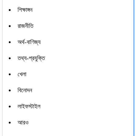
শিক্ষাঙ্গন
রাজনীতি
অর্থ-বাণিজ্য
তথ্য-প্রযুক্তি
খেলা
বিনোদন
লাইফস্টাইল
আরও