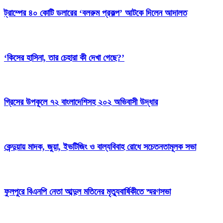
ট্রাম্পের ৪০ কোটি ডলারের ‘বলরুম প্রকল্প’ আটকে দিলেন আদালত
‘কিসের হাসিনা, তার চেহারা কী দেখা গেছে?’
গ্রিসের উপকূলে ৭২ বাংলাদেশিসহ ২০২ অভিবাসী উদ্ধার
কেন্দুয়ায় মাদক, জুয়া, ইভটিজিং ও বাল্যবিবাহ রোধে সচেতনতামূলক সভা
ফুলপুরে বিএনপি নেতা আব্দুল মতিনের মৃত্যুবার্ষিকীতে স্মরণসভা