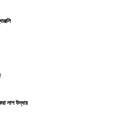
ধাঞ্জলি
তা
করা লাশ উদ্ধার