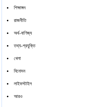
শিক্ষাঙ্গন
রাজনীতি
অর্থ-বাণিজ্য
তথ্য-প্রযুক্তি
খেলা
বিনোদন
লাইফস্টাইল
আরও