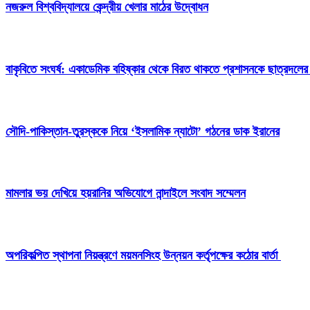
নজরুল বিশ্ববিদ্যালয়ে কেন্দ্রীয় খেলার মাঠের উদ্বোধন
বাকৃবিতে সংঘর্ষ: একাডেমিক বহিষ্কার থেকে বিরত থাকতে প্রশাসনকে ছাত্রদলের
সৌদি-পাকিস্তান-তুরস্ককে নিয়ে ‘ইসলামিক ন্যাটো’ গঠনের ডাক ইরানের
মামলার ভয় দেখিয়ে হয়রানির অভিযোগে নান্দাইলে সংবাদ সম্মেলন
অপরিকল্পিত স্থাপনা নিয়ন্ত্রণে ময়মনসিংহ উন্নয়ন কর্তৃপক্ষের কঠোর বার্তা