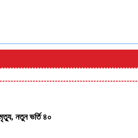
্যু, নতুন ভর্তি ৪০