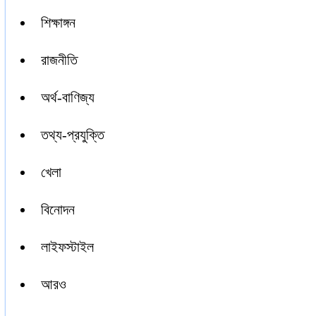
শিক্ষাঙ্গন
রাজনীতি
অর্থ-বাণিজ্য
তথ্য-প্রযুক্তি
খেলা
বিনোদন
লাইফস্টাইল
আরও