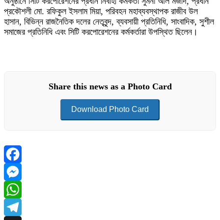
অনুষ্ঠানে সিটি করপোরেশনের প্রধান নির্বাহী কর্মকর্তা সুমনা আল মজীদ, প্রধান
প্রকৌশলী মো. রফিকুল ইসলাম মিয়া, পরিবহন মহাব্যবস্থাপক রাজীব উল
হাসান, বিভিন্ন রাজনৈতিক দলের নেতৃবৃন্দ, ব্যবসায়ী প্রতিনিধি, সাংবাদিক, সুশীল
সমাজের প্রতিনিধি এবং সিটি করপোরেশনের কর্মকর্তারা উপস্থিত ছিলেন।
Share this news as a Photo Card
Download Photo Card
Facebook
Messenger
WhatsApp