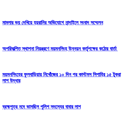
মামলার ভয় দেখিয়ে হয়রানির অভিযোগে নান্দাইলে সংবাদ সম্মেলন
অপরিকল্পিত স্থাপনা নিয়ন্ত্রণে ময়মনসিংহ উন্নয়ন কর্তৃপক্ষের কঠোর বার্তা
ময়মনসিংহের ফুলবাড়িয়ায় নিখোঁজের ১০ দিন পর কাস্টমস সিপাহির ১৫ টুকরা
লাশ উদ্ধার
ব্রহ্মপুত্র নদে ভাসছিল পুলিশ সদস্যের বাবার লাশ