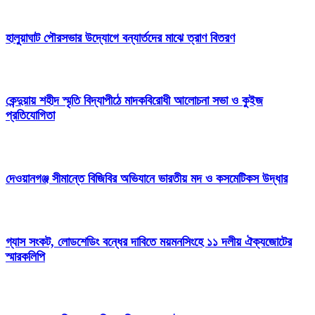
হালুয়াঘাট পৌরসভার উদ্যোগে বন্যার্তদের মাঝে ত্রাণ বিতরণ
কেন্দুয়ায় শহীদ স্মৃতি বিদ্যাপীঠে মাদকবিরোধী আলোচনা সভা ও কুইজ
প্রতিযোগিতা
দেওয়ানগঞ্জ সীমান্তে বিজিবির অভিযানে ভারতীয় মদ ও কসমেটিকস উদ্ধার
গ্যাস সংকট, লোডশেডিং বন্ধের দাবিতে ময়মনসিংহে ১১ দলীয় ঐক্যজোটের
স্মারকলিপি