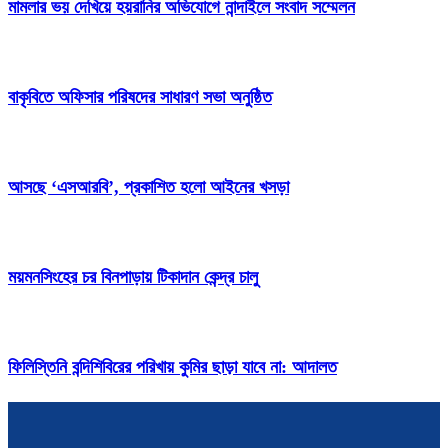
মামলার ভয় দেখিয়ে হয়রানির অভিযোগে নান্দাইলে সংবাদ সম্মেলন
বাকৃবিতে অফিসার পরিষদের সাধারণ সভা অনুষ্ঠিত
আসছে ‘এসআরবি’, প্রকাশিত হলো আইনের খসড়া
ময়মনসিংহের চর বিনপাড়ায় টিকাদান কেন্দ্র চালু
ফিলিস্তিনি বন্দিশিবিরের পরিখায় কুমির ছাড়া যাবে না: আদালত