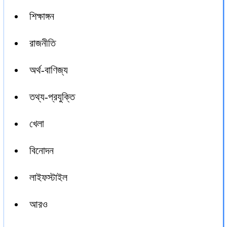
শিক্ষাঙ্গন
রাজনীতি
অর্থ-বাণিজ্য
তথ্য-প্রযুক্তি
খেলা
বিনোদন
লাইফস্টাইল
আরও