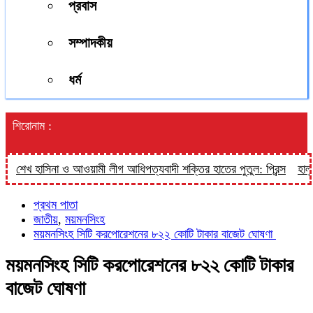
প্রবাস
সম্পাদকীয়
ধর্ম
শিরোনাম :
শেখ হাসিনা ও আওয়ামী লীগ আধিপত্যবাদী শক্তির হাতের পুতুল: প্রিন্স
হালুয়াঘ
প্রথম পাতা
জাতীয়
,
ময়মনসিংহ
ময়মনসিংহ সিটি করপোরেশনের ৮২২ কোটি টাকার বাজেট ঘোষণা
ময়মনসিংহ সিটি করপোরেশনের ৮২২ কোটি টাকার
বাজেট ঘোষণা