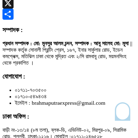
Telegram
X
Share
সম্পাদক :
প্রধান সম্পাদক : মো: মুনসুর আলম চন্দন, সম্পাদক : আবু সালেহ মো: মূসা
||
সম্পাদক কর্তৃক সোনালী প্রিন্টিং প্রেস, ১৬৭, ইনার সার্কুলার রোড, ইডেন
কমপ্লেক্স, মতিঝিল ঢাকা থেকে মুদ্রিত এবং ২/সি রামবাবু রোড, ময়মনসিংহ
থেকে প্রকাশিত ।
যোগাযোগ :
০১৭১১-৭০৩৫০০
০১৭১০-৫৪৯৪৩৪
ইমেইল : brahmaputraexpress@gmail.com
ঢাকা অফিস :
বাড়ী নং-১৩/১৪ (৮ম তলা), ব্লক-ডি, এভিনিউ-০২, মিরপুর-০৯, সিরামিক
রোড, পল্লবী, ঢাৎকা-১২১৬। মোবাইল :০১৭১১-২৪৬৫২৮