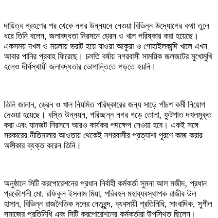
দায়িত্ব গ্রহণের পর থেকে নগর উন্নয়নে নেওয়া বিভিন্ন উদ্যোগের কথা তুলে
ধরে তিনি বলেন, জলাবদ্ধতা নিরসনে ড্রেন ও খাল পরিষ্কার করা হয়েছে।
একসময় দখল ও ময়লায় ভরাট হয়ে যাওয়া আকুয়া ও গোহাইলকান্দি খালে এখন
আবার পানির প্রবাহ ফিরেছে। চলতি বর্ষায় নগরবাসী সাময়িক জলজটের মুখোমুখি
হলেও দীর্ঘস্থায়ী জলাবদ্ধতার ভোগান্তিতে পড়তে হয়নি।
তিনি জানান, ড্রেন ও খাল নিয়মিত পরিষ্কারের জন্য সাড়ে পাঁচশ কর্মী নিয়োগ
দেওয়া হয়েছে। বস্তি উন্নয়ন, পরিচ্ছন্ন নগর গড়ে তোলা, ফুটপাত দখলমুক্ত
করা এবং যানজট নিরসনে আরও কার্যকর পদক্ষেপ নেওয়া হবে। একই সঙ্গে
সরকারের নীতিমালার আওতায় থেকেই নগরবাসীর প্রত্যাশা পূরণে কাজ করার
অঙ্গীকার ব্যক্ত করেন তিনি।
অনুষ্ঠানে সিটি করপোরেশনের প্রধান নির্বাহী কর্মকর্তা সুমনা আল মজীদ, প্রধান
প্রকৌশলী মো. রফিকুল ইসলাম মিয়া, পরিবহন মহাব্যবস্থাপক রাজীব উল
হাসান, বিভিন্ন রাজনৈতিক দলের নেতৃবৃন্দ, ব্যবসায়ী প্রতিনিধি, সাংবাদিক, সুশীল
সমাজের প্রতিনিধি এবং সিটি করপোরেশনের কর্মকর্তারা উপস্থিত ছিলেন।