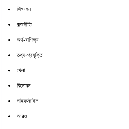
শিক্ষাঙ্গন
রাজনীতি
অর্থ-বাণিজ্য
তথ্য-প্রযুক্তি
খেলা
বিনোদন
লাইফস্টাইল
আরও