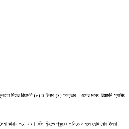
র সুলতান মিয়ার রিয়ামনি (৮) ও ইলমা (৪) আক্তার। এদের মধ্যে রিয়ামনি স্থানীয়
ইলমা কাঁদায় পড়ে যায়। কাঁদা ধুঁইতে পুকুরের পানিতে নামলে ছোট বোন ইলমা