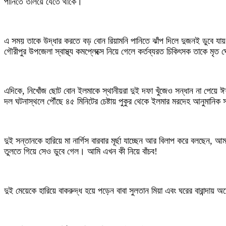
পানিতে তলিয়ে যেতে থাকে।
এ সময় তাকে উদ্ধার করতে বড় বোন রিয়ামনি পানিতে ঝাঁপ দিলে দুজনই ডুবে যায়
গৌরীপুর উপজেলা স্বাস্থ্য কমপ্লেক্সে নিয়ে গেলে কর্তব্যরত চিকিৎসক তাকে মৃত
এদিকে, নিখোঁজ ছোট বোন ইলমাকে স্থানীয়রা দুই দফা খুঁজেও সন্ধান না পেয়ে ঈশ
দল ঘটনাস্থলে পৌঁছে ৪৫ মিনিটের চেষ্টায় পুকুর থেকে ইলমার মরদেহ আনুমানিক 
দুই সন্তানকে হারিয়ে মা নার্গিস বারবার মূর্ছা যাচ্ছেন আর বিলাপ করে বলছেন
তুলতে গিয়ে সেও ডুবে গেল। আমি এখন কী নিয়ে বাঁচব!
দুই মেয়েকে হারিয়ে বাকরুদ্ধ হয়ে পড়েন বাবা সুলতান মিয়া এবং ঘরের বারান্দ