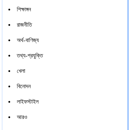
শিক্ষাঙ্গন
রাজনীতি
অর্থ-বাণিজ্য
তথ্য-প্রযুক্তি
খেলা
বিনোদন
লাইফস্টাইল
আরও