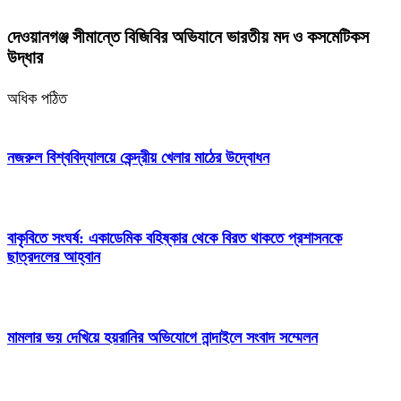
দেওয়ানগঞ্জ সীমান্তে বিজিবির অভিযানে ভারতীয় মদ ও কসমেটিকস
উদ্ধার
অধিক পঠিত
নজরুল বিশ্ববিদ্যালয়ে কেন্দ্রীয় খেলার মাঠের উদ্বোধন
বাকৃবিতে সংঘর্ষ: একাডেমিক বহিষ্কার থেকে বিরত থাকতে প্রশাসনকে
ছাত্রদলের আহ্বান
মামলার ভয় দেখিয়ে হয়রানির অভিযোগে নান্দাইলে সংবাদ সম্মেলন