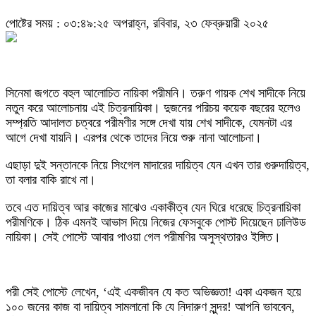
পোষ্টের সময় : ০৩:৪৯:২৫ অপরাহ্ন, রবিবার, ২৩ ফেব্রুয়ারী ২০২৫
সিনেমা জগতে বহুল আলোচিত নায়িকা পরীমনি। তরুণ গায়ক শেখ সাদীকে নিয়ে
নতুন করে আলোচনায় এই চিত্রনায়িকা। দুজনের পরিচয় কয়েক বছরের হলেও
সম্প্রতি আদালত চত্বরে পরীমণীর সঙ্গে দেখা যায় শেখ সাদীকে, যেমনটা এর
আগে দেখা যায়নি। এরপর থেকে তাদের নিয়ে শুরু নানা আলোচনা।
এছাড়া দুই সন্তানকে নিয়ে সিংগেল মাদারের দায়িত্ব যেন এখন তার গুরুদায়িত্ব,
তা বলার বাকি রাখে না।
তবে এত দায়িত্ব আর কাজের মাঝেও একাকীত্ব যেন ঘিরে ধরেছে চিত্রনায়িকা
পরীমণিকে। ঠিক এমনই আভাস দিয়ে নিজের ফেসবুকে পোস্ট দিয়েছেন ঢালিউড
নায়িকা। সেই পোস্টে আবার পাওয়া গেল পরীমণির অসুস্থতারও ইঙ্গিত।
পরী সেই পোস্টে লেখেন, ‘এই একজীবন যে কত অভিজ্ঞতা! একা একজন হয়ে
১০০ জনের কাজ বা দায়িত্ব সামলানো কি যে নিদারুণ সুন্দর! আপনি ভাববেন,