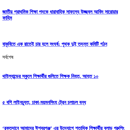
জাতীয় প্রাথমিক শিক্ষা পদকে ধারাবাহিক সাফল্যে উজ্জ্বল আবিদ সারোয়ার
ফাহিম
বাকৃবিতে এক রাতেই চার হলে সংঘর্ষ: পৃথক দুই তদন্ত কমিটি গঠন
সর্বশেষ
থাইল্যান্ডের স্কুলে শিক্ষার্থীর গুলিতে শিক্ষক নিহত, আহত ১০
৫ বগি লাইনচ্যুত, ঢাকা-ময়মনসিংহ ট্রেন চলাচল বন্ধ
‘রক্তদানে আমাদের ঈশ্বরগঞ্জ’ এর উদ্যোগে শতাধিক শিক্ষার্থীর ব্লাড গ্রুপিং