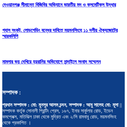
দেওয়ানগঞ্জ সীমান্তে বিজিবির অভিযানে ভারতীয় মদ ও কসমেটিকস উদ্ধার
গ্যাস সংকট, লোডশেডিং বন্ধের দাবিতে ময়মনসিংহে ১১ দলীয় ঐক্যজোটের
স্মারকলিপি
মামলার ভয় দেখিয়ে হয়রানির অভিযোগে নান্দাইলে সংবাদ সম্মেলন
সম্পাদক :
প্রধান সম্পাদক : মো: মুনসুর আলম চন্দন, সম্পাদক : আবু সালেহ মো: মূসা
||
সম্পাদক কর্তৃক সোনালী প্রিন্টিং প্রেস, ১৬৭, ইনার সার্কুলার রোড, ইডেন
কমপ্লেক্স, মতিঝিল ঢাকা থেকে মুদ্রিত এবং ২/সি রামবাবু রোড, ময়মনসিংহ
থেকে প্রকাশিত ।