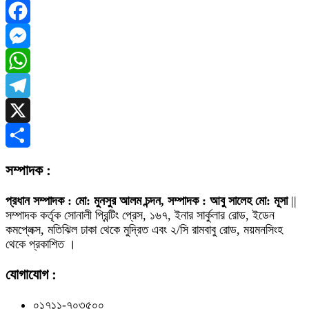
Facebook
Messenger
WhatsApp
Telegram
X
Share
সম্পাদক :
প্রধান সম্পাদক : মো: মুনসুর আলম চন্দন, সম্পাদক : আবু সালেহ মো: মূসা
||
সম্পাদক কর্তৃক সোনালী প্রিন্টিং প্রেস, ১৬৭, ইনার সার্কুলার রোড, ইডেন
কমপ্লেক্স, মতিঝিল ঢাকা থেকে মুদ্রিত এবং ২/সি রামবাবু রোড, ময়মনসিংহ
থেকে প্রকাশিত ।
যোগাযোগ :
০১৭১১-৭০৩৫০০