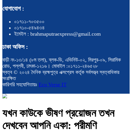
যোগাযোগ :
০১৭১১-৭০৩৫০০
০১৭১০-৫৪৯৪৩৪
ইমেইল : brahmaputraexpress@gmail.com
ঢাকা অফিস :
বাড়ী নং-১৩/১৪ (৮ম তলা), ব্লক-ডি, এভিনিউ-০২, মিরপুর-০৯, সিরামিক
রোড, পল্লবী, ঢাৎকা-১২১৬। মোবাইল :০১৭১১-২৪৬৫২৮
স্বত্ব © ২০২৪ দৈনিক ব্রহ্মপুত্র এক্সপ্রেস কর্তৃক সর্বসত্ত্ব স্বত্বাধিকার
সংরক্ষিত
কারিগরি সহযোগিতায়ঃ
Eco Verse IT
যখন কাউকে ভীষণ প্রয়োজন তখন
দেখবেন আপনি একা: পরীমণি