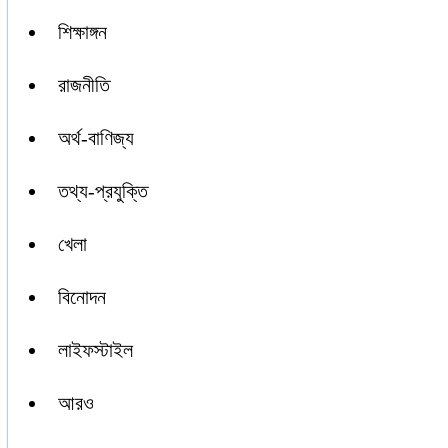
শিক্ষাঙ্গন
রাজনীতি
অর্থ-বাণিজ্য
তথ্য-প্রযুক্তি
খেলা
বিনোদন
লাইফস্টাইল
আরও