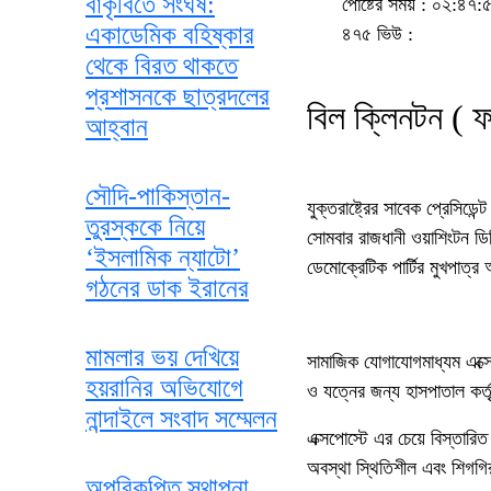
বাকৃবিতে সংঘর্ষ:
পোষ্টের সময় : ০২:৪৭:
একাডেমিক বহিষ্কার
৪৭৫ ভিউ :
থেকে বিরত থাকতে
প্রশাসনকে ছাত্রদলের
বিল ক্লিনটন ( 
আহ্বান
সৌদি-পাকিস্তান-
যুক্তরাষ্ট্রের সাবেক প্রেসিড
তুরস্ককে নিয়ে
সোমবার রাজধানী ওয়াশিংটন ডিস
‘ইসলামিক ন্যাটো’
ডেমোক্রেটিক পার্টির মুখপাত্র
গঠনের ডাক ইরানের
মামলার ভয় দেখিয়ে
সামাজিক যোগাযোগমাধ্যম এক্স
হয়রানির অভিযোগে
ও যত্নের জন্য হাসপাতাল কর্ত
নান্দাইলে সংবাদ সম্মেলন
এক্সপোস্টে এর চেয়ে বিস্তারি
অবস্থা স্থিতিশীল এবং শিগগি
অপরিকল্পিত স্থাপনা