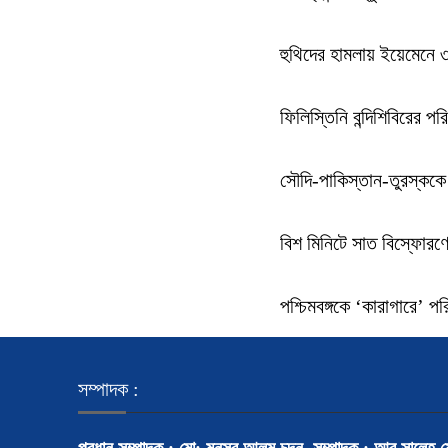
হুথিদের হামলায় ইয়েমেনে
ফিলিস্তিনি বন্দিশিবিরের প
সৌদি-পাকিস্তান-তুরস্ককে
বিশ মিনিটে সাত বিস্ফোরণে
পশ্চিমবঙ্গকে ‘কারাগারে’ 
সম্পাদক :