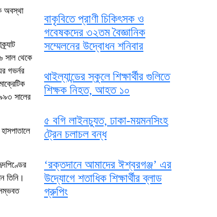
িক অবস্থা
বাকৃবিতে প্রাণী চিকিৎসক ও
গবেষকদের ৩২তম বৈজ্ঞানিক
্র্যাট
সম্মেলনের উদ্বোধন শনিবার
৭৬ সাল থেকে
ের গভর্নর
থাইল্যান্ডের স্কুলে শিক্ষার্থীর গুলিতে
মোক্রেটিক
শিক্ষক নিহত, আহত ১০
। ১৯৯৩ সালের
৫ বগি লাইনচ্যুত, ঢাকা-ময়মনসিংহ
 হাসপাতালে
ট্রেন চলাচল বন্ধ
‘রক্তদানে আমাদের ঈশ্বরগঞ্জ’ এর
ৃদপিণ্ডের
উদ্যোগে শতাধিক শিক্ষার্থীর ব্লাড
ান তিনি।
গ্রুপিং
 সম্ভবত