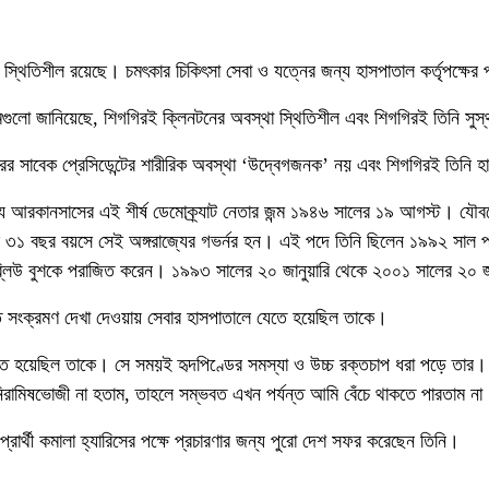
 স্থিতিশীল রয়েছে। চমৎকার চিকিৎসা সেবা ও যত্নের জন্য হাসপাতাল কর্তৃপক্ষের
্যমগুলো জানিয়েছে, শিগগিরই ক্লিনটনের অবস্থা স্থিতিশীল এবং শিগগিরই তিনি সু
রাষ্ট্রের সাবেক প্রেসিডেন্টের শারীরিক অবস্থা ‘উদ্বেগজনক’ নয় এবং শিগগিরই তিন
 রাজ্য আরকানসাসের এই শীর্ষ ডেমোক্র্যাট নেতার জন্ম ১৯৪৬ সালের ১৯ আগস্ট। যৌ
 ৩১ বছর বয়সে সেই অঙ্গরাজ্যের গভর্নর হন। এই পদে তিনি ছিলেন ১৯৯২ সাল পর্যন্
জ এইচ ডব্লিউ বুশকে পরাজিত করেন। ১৯৯৩ সালের ২০ জানুয়ারি থেকে ২০০১ সালের ২০ জানু
ে সংক্রমণ দেখা দেওয়ায় সেবার হাসপাতালে যেতে হয়েছিল তাকে।
হতে হয়েছিল তাকে। সে সময়ই হৃদপিণ্ডের সমস্যা ও উচ্চ রক্তচাপ ধরা পড়ে তার
 নিরামিষভোজী না হতাম, তাহলে সম্ভবত এখন পর্যন্ত আমি বেঁচে থাকতে পারতা
রার্থী কমালা হ্যারিসের পক্ষে প্রচারণার জন্য পুরো দেশ সফর করেছেন তিনি।