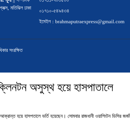
ো: মূসা
|| সম্পাদক
০১৭১১-৭০৩৫০০
্লেক্স, মতিঝিল ঢাকা
০১৭১০-৫৪৯৪৩৪
।
ইমেইল : brahmaputraexpress@gmail.com
াধিকার সংরক্ষিত
িল ক্লিনটন অসুস্থ হয়ে হাসপাতালে
্বরে আক্রান্ত হয়ে হাসপতালে ভর্তি হয়েছেন। সোমবার রাজধানী ওয়াশিংটন ডিসির জর্জ