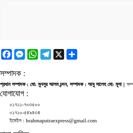
Facebook
Messenger
WhatsApp
Telegram
X
Share
সম্পাদক :
প্রধান সম্পাদক : মো: মুনসুর আলম চন্দন, সম্পাদক : আবু সালেহ মো: মূসা
|| সম্
যোগাযোগ :
০১৭১১-৭০৩৫০০
০১৭১০-৫৪৯৪৩৪
ইমেইল : brahmaputraexpress@gmail.com