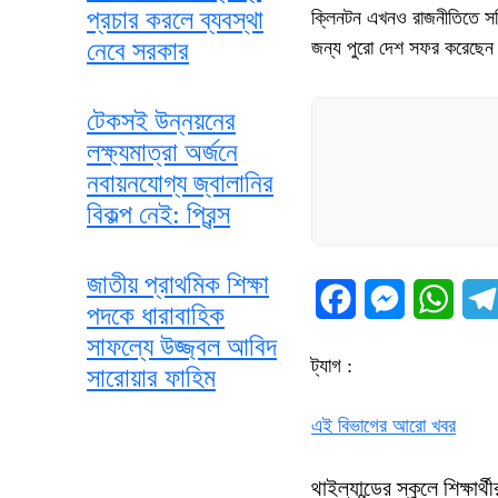
প্রচার করলে ব্যবস্থা
ক্লিনটন এখনও রাজনীতিতে সক্রি
নেবে সরকার
জন্য পুরো দেশ সফর করেছেন
টেকসই উন্নয়নের
লক্ষ্যমাত্রা অর্জনে
নবায়নযোগ্য জ্বালানির
বিকল্প নেই: প্রিন্স
জাতীয় প্রাথমিক শিক্ষা
Facebook
Messenger
What
পদকে ধারাবাহিক
সাফল্যে উজ্জ্বল আবিদ
ট্যাগ :
সারোয়ার ফাহিম
এই বিভাগের আরো খবর
থাইল্যান্ডের স্কুলে শিক্ষা