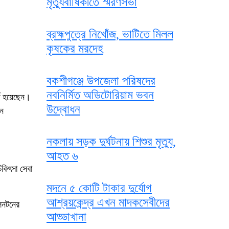
মৃত্যুবার্ষিকীতে স্মরণসভা
ব্রহ্মপুত্রে নিখোঁজ, ভাটিতে মিলল
কৃষকের মরদেহ
বকশীগঞ্জে উপজেলা পরিষদের
নবনির্মিত অডিটোরিয়াম ভবন
্তি হয়েছেন।
উদ্বোধন
েন
নকলায় সড়ক দুর্ঘটনায় শিশুর মৃত্যু,
আহত ৬
িকিৎসা সেবা
মদনে ৫ কোটি টাকার দুর্যোগ
আশ্রয়কেন্দ্র এখন মাদকসেবীদের
লিনটনের
আড্ডাখানা