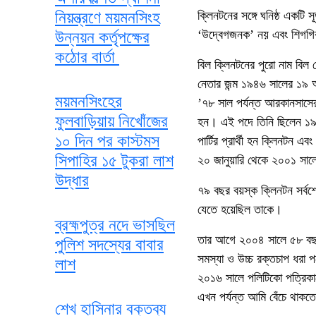
নিয়ন্ত্রণে ময়মনসিংহ
ক্লিনটনের সঙ্গে ঘনিষ্ঠ একটি স
‘উদ্বেগজনক’ নয় এবং শিগগির
উন্নয়ন কর্তৃপক্ষের
কঠোর বার্তা
বিল ক্লিনটনের পুরো নাম বিল জ
নেতার জন্ম ১৯৪৬ সালের ১৯ 
ময়মনসিংহের
’৭৮ সাল পর্যন্ত আরকানসাসের
ফুলবাড়িয়ায় নিখোঁজের
হন। এই পদে তিনি ছিলেন ১৯৯২ 
১০ দিন পর কাস্টমস
পার্টির প্রার্থী হন ক্লিনটন এ
সিপাহির ১৫ টুকরা লাশ
২০ জানুয়ারি থেকে ২০০১ সালের 
উদ্ধার
৭৯ বছর বয়স্ক ক্লিনটন সর্বশ
যেতে হয়েছিল তাকে।
ব্রহ্মপুত্র নদে ভাসছিল
তার আগে ২০০৪ সালে ৫৮ বছর 
পুলিশ সদস্যের বাবার
সমস্যা ও উচ্চ রক্তচাপ ধরা
লাশ
২০১৬ সালে পলিটিকো পত্রিকাক
এখন পর্যন্ত আমি বেঁচে থাক
শেখ হাসিনার বক্তব্য