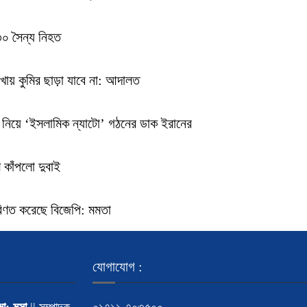
 ৩০ সৈন্য নিহত
রিখায় কুমির ছাড়া যাবে না: আদালত
 নিয়ে ‘ইসলামিক ন্যাটো’ গঠনের ডাক ইরানের
 কাঁপলো দুবাই
পরিণত করেছে বিজেপি: মমতা
যোগাযোগ :