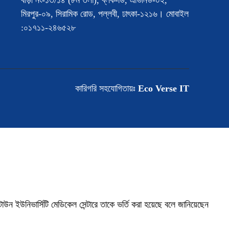
বাড়ী নং-১৩/১৪ (৮ম তলা), ব্লক-ডি, এভিনিউ-০২,
মিরপুর-০৯, সিরামিক রোড, পল্লবী, ঢাৎকা-১২১৬। মোবাইল
:০১৭১১-২৪৬৫২৮
কারিগরি সহযোগিতায়ঃ
Eco Verse IT
টাউন ইউনিভার্সিটি মেডিকেল সেন্টারে তাকে ভর্তি করা হয়েছে বলে জানিয়েছেন