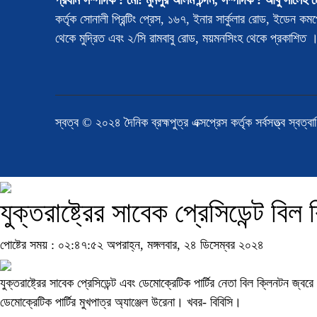
প্রধান সম্পাদক : মো: মুনসুর আলম চন্দন, সম্পাদক : আবু সালেহ ম
কর্তৃক সোনালী প্রিন্টিং প্রেস, ১৬৭, ইনার সার্কুলার রোড, ইডেন কমপ
থেকে মুদ্রিত এবং ২/সি রামবাবু রোড, ময়মনসিংহ থেকে প্রকাশিত 
স্বত্ব © ২০২৪ দৈনিক ব্রহ্মপুত্র এক্সপ্রেস কর্তৃক সর্বসত্ত্ব স্বত্ব
যুক্তরাষ্ট্রের সাবেক প্রেসিডেন্ট ব
পোষ্টের সময় : ০২:৪৭:৫২ অপরাহ্ন, মঙ্গলবার, ২৪ ডিসেম্বর ২০২৪
যুক্তরাষ্ট্রের সাবেক প্রেসিডেন্ট এবং ডেমোক্রেটিক পার্টির নেতা বিল ক্লিনটন জ
ডেমোক্রেটিক পার্টির মুখপাত্র অ্যাঞ্জেল উরেনা। খবর- বিবিসি।