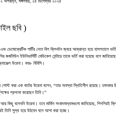
৫২ অপরাহ্ন, মঙ্গলবার, ২৪ ডিসেম্বর ২০২৪
ফাইল ছবি )
েন্ট এবং ডেমোক্রেটিক পার্টির নেতা বিল ক্লিনটন জ্বরে আক্রান্ত হয়ে হাসপতালে ভর
ির জর্জটাউন ইউনিভার্সিটি মেডিকেল সেন্টারে তাকে ভর্তি করা হয়েছে বলে জানিয়েছ
 অ্যাঞ্জেল উরেনা। খবর- বিবিসি।
ে পোস্ট করা এক বার্তায় উরেনা বলেন, “তার অবস্থা স্থিতিশীল রয়েছে। চমৎকার চ
ৃপক্ষের প্রশংসা করেছেন তিনি।”
ত আর কিছু বলেননি উরেনা। তবে মার্কিন সংবাদমাধ্যমগুলো জানিয়েছে, শিগগিরই ক্
রই তিনি সুস্থ হয়ে উঠবেন বলে আশা করা হচ্ছে।