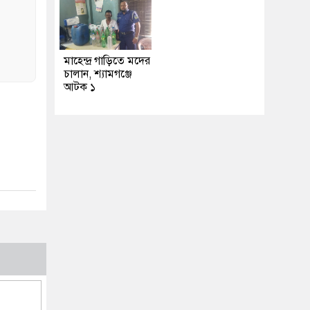
মাহেন্দ্র গাড়িতে মদের
চালান, শ্যামগঞ্জে
আটক ১