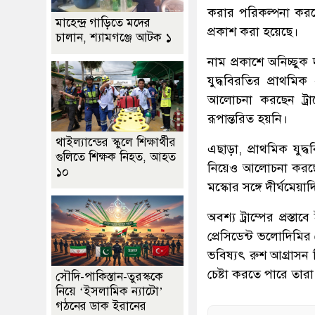
করার পরিকল্পনা করছে
মাহেন্দ্র গাড়িতে মদের
প্রকাশ করা হয়েছে।
চালান, শ্যামগঞ্জে আটক ১
নাম প্রকাশে অনিচ্ছুক
যুদ্ধবিরতির প্রাথমি
আলোচনা করছেন ট্রাম্
রূপান্তরিত হয়নি।
থাইল্যান্ডের স্কুলে শিক্ষার্থীর
এছাড়া, প্রাথমিক যুদ্ধ
গুলিতে শিক্ষক নিহত, আহত
নিয়েও আলোচনা করছেন ত
১০
মস্কোর সঙ্গে দীর্ঘমেয়
অবশ্য ট্রাম্পের প্রস্ত
প্রেসিডেন্ট ভলোদিমি
ভবিষ্যৎ রুশ আগ্রাসন 
চেষ্টা করতে পারে তারা
সৌদি-পাকিস্তান-তুরস্ককে
নিয়ে ‘ইসলামিক ন্যাটো’
গঠনের ডাক ইরানের