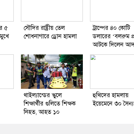
র ৫
সৌদির রাষ্ট্রীয় তেল
ট্রাম্পের ৪০ কোটি
 মুখে
শোধনাগারে ড্রোন হামলা
ডলারের ‘বলরুম প্
আটকে দিলেন আ
থাইল্যান্ডের স্কুলে
হুথিদের হামলায়
শিক্ষার্থীর গুলিতে শিক্ষক
ইয়েমেনে ৩০ সৈন্
নিহত, আহত ১০