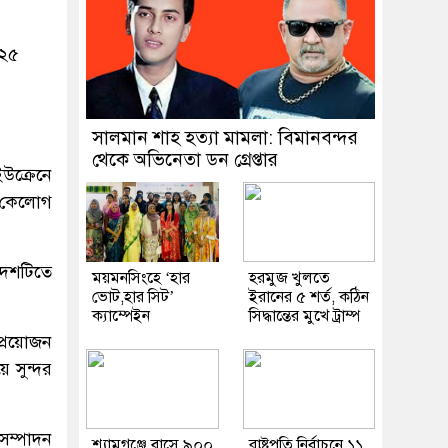
০২৫
সালমান শাহ হত্যা মামলা: বিমানবন্দর
থেকে অভিনেতা ডন গ্রেপ্তার
উক্রেনে
েথ কেলোগ
দেশটিতে
ময়মনসিংহে ‘হার
হরমুজ খুলতে
ভোট,হার সিট’
ইরানের ৫ শর্ত, কঠিন
ক্যাম্পেইন
সিদ্ধান্তের মুখে ট্রাম্প
 প্রয়োজন
 সুন্দর
 সম্পাদন
শ্যামগঞ্জে বাসে ৯০০
রাষ্ট্রপতি নির্বাচনে ১১