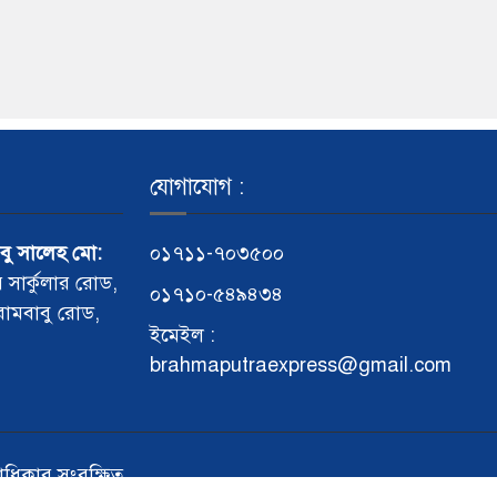
যোগাযোগ :
আবু সালেহ মো:
০১৭১১-৭০৩৫০০
র সার্কুলার রোড,
০১৭১০-৫৪৯৪৩৪
 রামবাবু রোড,
ইমেইল :
brahmaputraexpress@gmail.com
বত্বাধিকার সংরক্ষিত