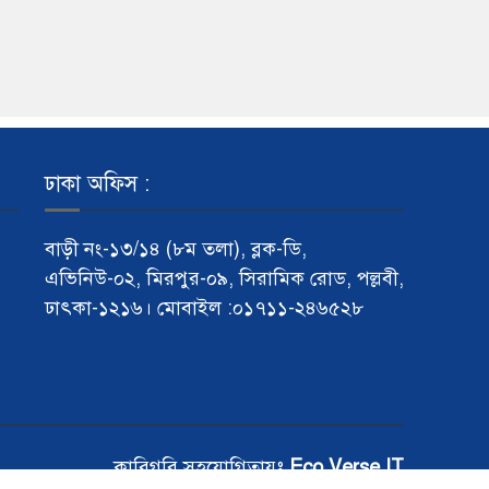
ঢাকা অফিস :
বাড়ী নং-১৩/১৪ (৮ম তলা), ব্লক-ডি,
এভিনিউ-০২, মিরপুর-০৯, সিরামিক রোড, পল্লবী,
ঢাৎকা-১২১৬। মোবাইল :০১৭১১-২৪৬৫২৮
কারিগরি সহযোগিতায়ঃ
Eco Verse IT