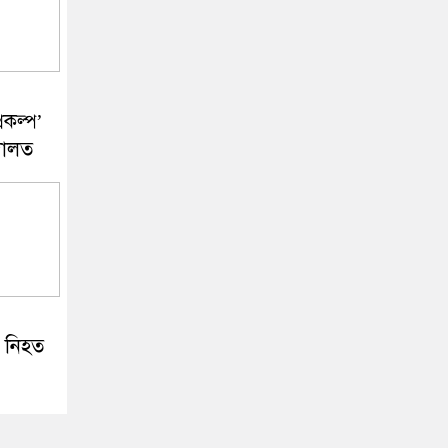
রকল্প’
দালত
য নিহত