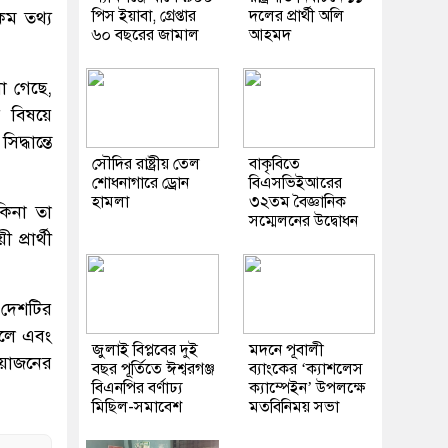
পিস ইয়াবা, গ্রেপ্তার
দলের প্রার্থী অলি
কম তথ্য
৬০ বছরের জামাল
আহমদ
া গেছে,
 বিষয়ে
্ধান্তে
সৌদির রাষ্ট্রীয় তেল
বাকৃবিতে
শোধনাগারে ড্রোন
বিএসভিইআরের
হামলা
৩২তম বৈজ্ঞানিক
 কিনা তা
সম্মেলনের উদ্বোধন
প্রার্থী
। দেশটির
হলে এবং
জুলাই বিপ্লবের দুই
মদনে পূবালী
আয়োজনের
বছর পূর্তিতে ঈশ্বরগঞ্জ
ব্যাংকের ‘ক্যাশলেস
বিএনপির বর্ণাঢ্য
ক্যাম্পেইন’ উপলক্ষে
মিছিল-সমাবেশ
মতবিনিময় সভা