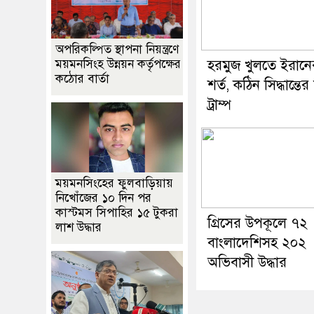
অপরিকল্পিত স্থাপনা নিয়ন্ত্রণে
ময়মনসিংহ উন্নয়ন কর্তৃপক্ষের
হরমুজ খুলতে ইরানে
কঠোর বার্তা
শর্ত, কঠিন সিদ্ধান্তের
ট্রাম্প
ময়মনসিংহের ফুলবাড়িয়ায়
নিখোঁজের ১০ দিন পর
কাস্টমস সিপাহির ১৫ টুকরা
গ্রিসের উপকূলে ৭২
লাশ উদ্ধার
বাংলাদেশিসহ ২০২
অভিবাসী উদ্ধার