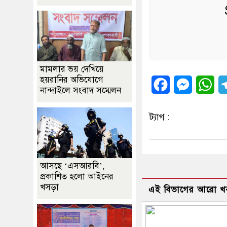
মামলার ভয় দেখিয়ে
হয়রানির অভিযোগে
Facebook
Messeng
Wh
নান্দাইলে সংবাদ সম্মেলন
ট্যাগ :
আসছে ‘এসআরবি’,
প্রকাশিত হলো আইনের
খসড়া
এই বিভাগের আরো খ