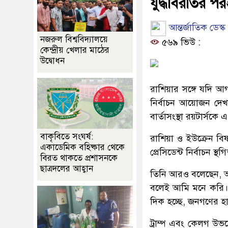
যুদ্ধবিরতির পরই
আন্তর্জাতিক ডেস্ক 
নজরুল বিশ্ববিদ্যালয়ে
৫৬৯ ভিউ :
কেন্দ্রীয় খেলার মাঠের
উদ্বোধন
রাশিয়ার সঙ্গে যদি আ
নির্বাচন আয়োজন দেখতে চ
বার্তাসংস্থা রয়টার্সকে
বাকৃবিতে সংঘর্ষ:
রাশিয়া ও ইউক্রেন বি
একাডেমিক বহিষ্কার থেকে
প্রেসিডেন্ট নির্বাচন
বিরত থাকতে প্রশাসনকে
ছাত্রদলের আহ্বান
তিনি আরও বলেছেন, অধি
বলেই আমি মনে করি। আম
দিক হচ্ছে, জনগণের হ
ট্রাম্প এবং কেলগ উভয