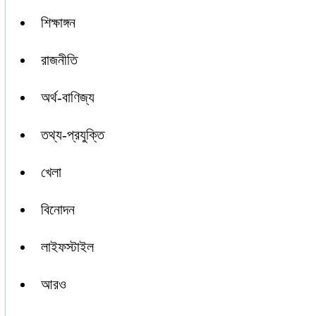
শিক্ষাঙ্গন
রাজনীতি
অর্থ-বাণিজ্য
তথ্য-প্রযুক্তি
খেলা
বিনোদন
লাইফস্টাইল
আরও