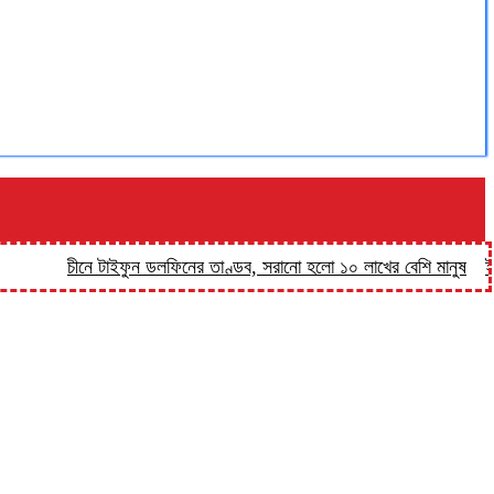
চীনে টাইফুন ডলফিনের তাণ্ডব, সরানো হলো ১০ লাখের বেশি মানুষ
ইয়াবার বি