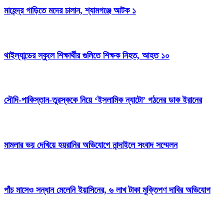
মাহেন্দ্র গাড়িতে মদের চালান, শ্যামগঞ্জে আটক ১
থাইল্যান্ডের স্কুলে শিক্ষার্থীর গুলিতে শিক্ষক নিহত, আহত ১০
সৌদি-পাকিস্তান-তুরস্ককে নিয়ে ‘ইসলামিক ন্যাটো’ গঠনের ডাক ইরানের
মামলার ভয় দেখিয়ে হয়রানির অভিযোগে নান্দাইলে সংবাদ সম্মেলন
পাঁচ মাসেও সন্ধান মেলেনি ইয়াসিনের, ৬ লাখ টাকা মুক্তিপণ দাবির অভিযোগ