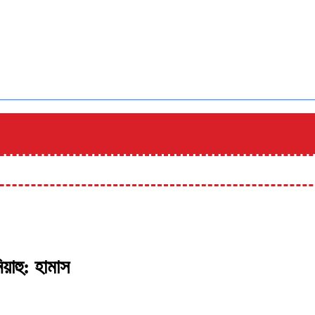
িয়াহু: হামাস