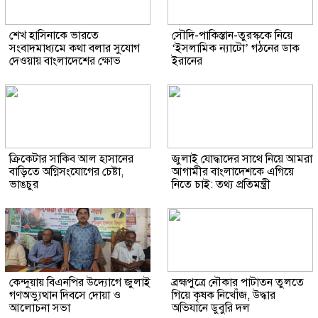
শেখ হাসিনাকে ভারতে
সৌদি-পাকিস্তান-তুরস্ককে নিয়ে
সংবাদমাধ্যমে কথা বলার সুযোগ
‘ইসলামিক ন্যাটো’ গঠনের ডাক
দেওয়ায় বাংলাদেশের ক্ষোভ
ইরানের
ক্রিকেটার সাকিব আল হাসানের
জুলাই যোদ্ধাদের সাথে নিয়ে আমরা
বাড়িতে অগ্নিসংযোগের চেষ্টা,
আগামীর বাংলাদেশকে এগিয়ে
ভাঙচুর
নিতে চাই: তথ্য প্রতিমন্ত্রী
কেন্দুয়ায় বিএনপির উদ্যোগে জুলাই
ব্রহ্মপুত্রে নৌকার পাটাতন তুলতে
গণঅভ্যুত্থান দিবসে দোয়া ও
গিয়ে কৃষক নিখোঁজ, উদ্ধার
আলোচনা সভা
অভিযানে ডুবুরি দল