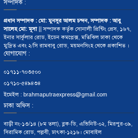
সম্পাদক :
প্রধান সম্পাদক : মো: মুনসুর আলম চন্দন, সম্পাদক : আবু
সালেহ মো: মূসা
|| সম্পাদক কর্তৃক সোনালী প্রিন্টিং প্রেস, ১৬৭,
ইনার সার্কুলার রোড, ইডেন কমপ্লেক্স, মতিঝিল ঢাকা থেকে
মুদ্রিত এবং ২/সি রামবাবু রোড, ময়মনসিংহ থেকে প্রকাশিত ।
যোগাযোগ :
০১৭১১-৭০৩৫০০
০১৭১০-৫৪৯৪৩৪
ইমেইল : brahmaputraexpress@gmail.com
ঢাকা অফিস :
বাড়ী নং-১৩/১৪ (৮ম তলা), ব্লক-ডি, এভিনিউ-০২, মিরপুর-০৯,
সিরামিক রোড, পল্লবী, ঢাৎকা-১২১৬। মোবাইল