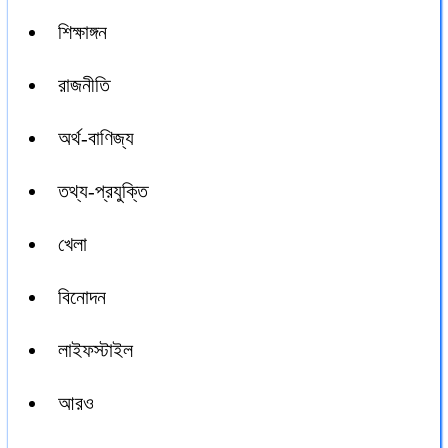
শিক্ষাঙ্গন
রাজনীতি
অর্থ-বাণিজ্য
তথ্য-প্রযুক্তি
খেলা
বিনোদন
লাইফস্টাইল
আরও