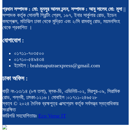
প্রধান সম্পাদক : মো: মুনসুর আলম চন্দন, সম্পাদক : আবু সালেহ মো: মূসা
||
সম্পাদক কর্তৃক সোনালী প্রিন্টিং প্রেস, ১৬৭, ইনার সার্কুলার রোড, ইডেন
কমপ্লেক্স, মতিঝিল ঢাকা থেকে মুদ্রিত এবং ২/সি রামবাবু রোড, ময়মনসিংহ
থেকে প্রকাশিত ।
যোগাযোগ :
০১৭১১-৭০৩৫০০
০১৭১০-৫৪৯৪৩৪
ইমেইল : brahmaputraexpress@gmail.com
ঢাকা অফিস :
বাড়ী নং-১৩/১৪ (৮ম তলা), ব্লক-ডি, এভিনিউ-০২, মিরপুর-০৯, সিরামিক
রোড, পল্লবী, ঢাৎকা-১২১৬। মোবাইল :০১৭১১-২৪৬৫২৮
স্বত্ব © ২০২৪ দৈনিক ব্রহ্মপুত্র এক্সপ্রেস কর্তৃক সর্বসত্ত্ব স্বত্বাধিকার
সংরক্ষিত
কারিগরি সহযোগিতায়ঃ
Eco Verse IT