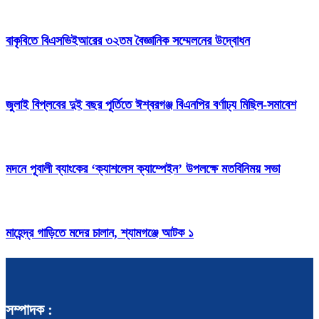
বাকৃবিতে বিএসভিইআরের ৩২তম বৈজ্ঞানিক সম্মেলনের উদ্বোধন
জুলাই বিপ্লবের দুই বছর পূর্তিতে ঈশ্বরগঞ্জ বিএনপির বর্ণাঢ্য মিছিল-সমাবেশ
মদনে পূবালী ব্যাংকের ‘ক্যাশলেস ক্যাম্পেইন’ উপলক্ষে মতবিনিময় সভা
মাহেন্দ্র গাড়িতে মদের চালান, শ্যামগঞ্জে আটক ১
সম্পাদক :