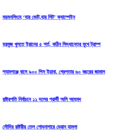
ময়মনসিংহে ‘হার ভোট,হার সিট’ ক্যাম্পেইন
হরমুজ খুলতে ইরানের ৫ শর্ত, কঠিন সিদ্ধান্তের মুখে ট্রাম্প
শ্যামগঞ্জে বাসে ৯০০ পিস ইয়াবা, গ্রেপ্তার ৬০ বছরের জামাল
রাষ্ট্রপতি নির্বাচনে ১১ দলের প্রার্থী অলি আহমদ
সৌদির রাষ্ট্রীয় তেল শোধনাগারে ড্রোন হামলা