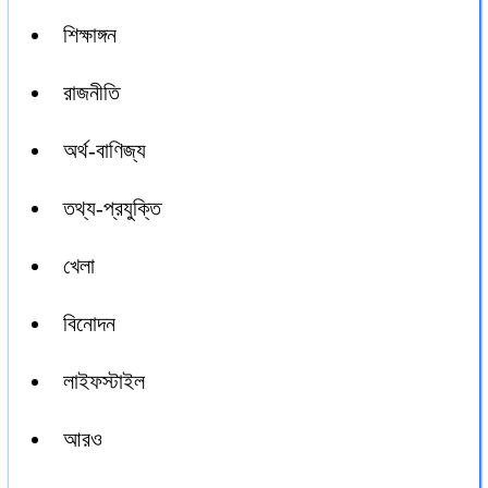
শিক্ষাঙ্গন
রাজনীতি
অর্থ-বাণিজ্য
তথ্য-প্রযুক্তি
খেলা
বিনোদন
লাইফস্টাইল
আরও