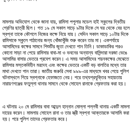
মামলার অভিযোগ থেকে জানা যায়, রামিসা পপুলার মডেল হাই স্কুলের দ্বিতীয়
শ্রেণির ছাত্রী ছিল। গত ১৯ মে সকাল সাড়ে ৯টার দিকে সে ঘর থেকে বের হলে
স্বপ্না তাকে কৌশলে নিজের কক্ষে নিয়ে যায়। সেদিন সকাল সাড়ে ১০টার দিকে
রামিসাকে স্কুলে পাঠানোর জন্য খোঁজাখুঁজি শুরু করেন তার মা। একপর্যায়ে
আসামিদের কক্ষের সামনে শিশুটির জুতা দেখতে পান তিনি। ডাকাডাকির পরও
কোনো সাড়া না পেয়ে রামিসার বাবা-মা ও ভবনের অন্যান্য বাসিন্দারা দরজা ভেঙে
আসামির বাসার ভেতরে প্রবেশ করেন। এ সময় আসামিদের শয়নকক্ষের মেঝেতে
রামিসার মস্তকবিহীন মরদেহ এবং কক্ষের ভেতরে একটি বড় বালতির মধ্যে তার
মাথা দেখতে পান তারা। জাতীয় জরুরি সেবা ৯৯৯-এর মাধ্যমে খবর পেয়ে পুলিশ
ঘটনাস্থলে গিয়ে স্বপ্নাকে হেফাজতে নেয়। পরে তথ্যপ্রযুক্তির সহায়তায়
নারায়ণগঞ্জের ফতুল্লা থানার সামনে থেকে সোহেল রানাকে গ্রেফতার করা হয়।
এ ঘটনায় ২০ মে রামিসার বাবা আব্দুল হান্নান মোল্লা পল্লবী থানায় একটি মামলা
দায়ের করেন। মামলায় সোহেল রানা ও তার স্ত্রী স্বপ্না আক্তারকে আসামি করা
হয়। পরে পুলিশ তাদের গ্রেফতার করে।