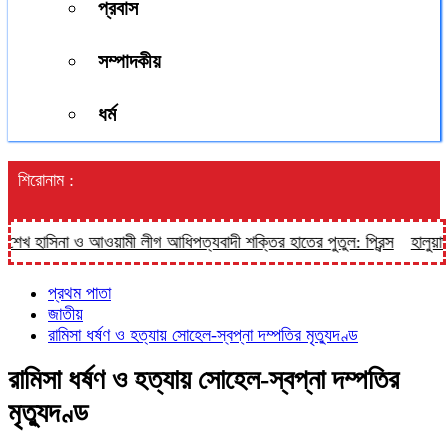
প্রবাস
সম্পাদকীয়
ধর্ম
শিরোনাম :
 হাসিনা ও আওয়ামী লীগ আধিপত্যবাদী শক্তির হাতের পুতুল: প্রিন্স
হালুয়াঘাট 
প্রথম পাতা
জাতীয়
রামিসা ধর্ষণ ও হত্যায় সোহেল-স্বপ্না দম্পতির মৃত্যুদণ্ড
রামিসা ধর্ষণ ও হত্যায় সোহেল-স্বপ্না দম্পতির
মৃত্যুদণ্ড