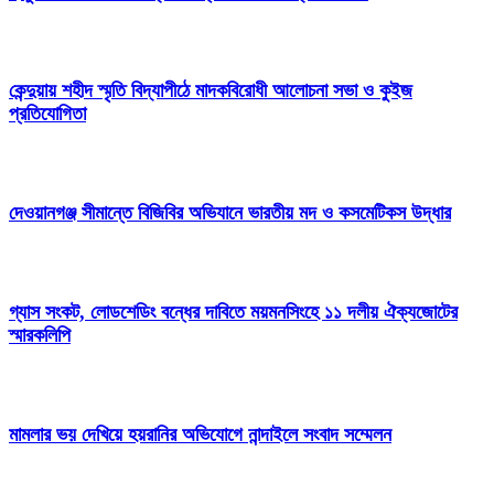
কেন্দুয়ায় শহীদ স্মৃতি বিদ্যাপীঠে মাদকবিরোধী আলোচনা সভা ও কুইজ
প্রতিযোগিতা
দেওয়ানগঞ্জ সীমান্তে বিজিবির অভিযানে ভারতীয় মদ ও কসমেটিকস উদ্ধার
গ্যাস সংকট, লোডশেডিং বন্ধের দাবিতে ময়মনসিংহে ১১ দলীয় ঐক্যজোটের
স্মারকলিপি
মামলার ভয় দেখিয়ে হয়রানির অভিযোগে নান্দাইলে সংবাদ সম্মেলন