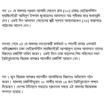
গত ২০ মে মামলার প্রধান আসামি সোহেল রানা (৩০) ঢাকার মেট্রোপলিটন
ম্যাজিস্ট্রেট আমিনুল ইসলাম জুনায়েদের আদালতে দায় স্বীকার করে জবানবন্দি
দেন। একই দিন আদালত সোহেলের স্ত্রী স্বপ্না আক্তারকেও (২৬) কারাগারে
পাঠানোর আদেশ দেন।
তদন্ত শেষে ২৪ মে মামলার তদন্তকারী কর্মকর্তা ও পল্লবী থানার এসআই
অহিদুজ্জামান ঢাকা মেট্রোপলিটন ম্যাজিস্ট্রেট আশরাফুল হকের আদালতে তাদের
বিরুদ্ধে চার্জশিট দাখিল করেন। একই দিনে ঢাকা মহানগর শিশু সহিংসতা দমন
ট্রাইব্যুনালের বিচারক মাসরুর সালেকীন চার্জশিট আমলে নেন।
গত ১ জুন বিচারক মাসরুর সালেকীন আসামিদের বিরুদ্ধে অভিযোগ গঠন
করেন। মামলায় চার্জশিটভুক্ত ১৮ সাক্ষীর মধ্যে ১৬ জন ট্রাইব্যুনালে সাক্ষ্য
দিয়েছেন। দেশের ইতিহাসে সবচেয়ে দ্রুততম সময়ে এই মামলার বিচারকাজ
সম্পন্ন হয়েছে।