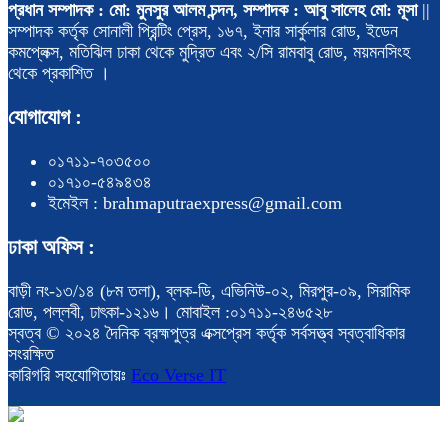
প্রধান সম্পাদক : মো: মুনসুর আলম চন্দন, সম্পাদক : আবু সালেহ মো: মূসা
||
সম্পাদক কর্তৃক সোনালী প্রিন্টিং প্রেস, ১৬৭, ইনার সার্কুলার রোড, ইডেন
কমপ্লেক্স, মতিঝিল ঢাকা থেকে মুদ্রিত এবং ২/সি রামবাবু রোড, ময়মনসিংহ
থেকে প্রকাশিত ।
যোগাযোগ :
০১৭১১-৭০৩৫০০
০১৭১০-৫৪৯৪৩৪
ইমেইল : brahmaputraexpress@gmail.com
ঢাকা অফিস :
বাড়ী নং-১৩/১৪ (৮ম তলা), ব্লক-ডি, এভিনিউ-০২, মিরপুর-০৯, সিরামিক
রোড, পল্লবী, ঢাৎকা-১২১৬। মোবাইল :০১৭১১-২৪৬৫২৮
স্বত্ব © ২০২৪ দৈনিক ব্রহ্মপুত্র এক্সপ্রেস কর্তৃক সর্বসত্ত্ব স্বত্বাধিকার
সংরক্ষিত
কারিগরি সহযোগিতায়ঃ
Eco Verse IT