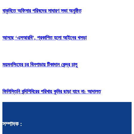
বাকৃবিতে অফিসার পরিষদের সাধারণ সভা অনুষ্ঠিত
আসছে ‘এসআরবি’, প্রকাশিত হলো আইনের খসড়া
ময়মনসিংহের চর বিনপাড়ায় টিকাদান কেন্দ্র চালু
ফিলিস্তিনি বন্দিশিবিরের পরিখায় কুমির ছাড়া যাবে না: আদালত
সম্পাদক :