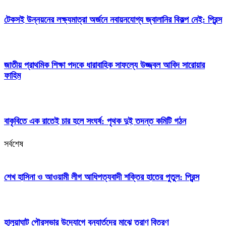
টেকসই উন্নয়নের লক্ষ্যমাত্রা অর্জনে নবায়নযোগ্য জ্বালানির বিকল্প নেই: প্রিন্স
জাতীয় প্রাথমিক শিক্ষা পদকে ধারাবাহিক সাফল্যে উজ্জ্বল আবিদ সারোয়ার
ফাহিম
বাকৃবিতে এক রাতেই চার হলে সংঘর্ষ: পৃথক দুই তদন্ত কমিটি গঠন
সর্বশেষ
শেখ হাসিনা ও আওয়ামী লীগ আধিপত্যবাদী শক্তির হাতের পুতুল: প্রিন্স
হালুয়াঘাট পৌরসভার উদ্যোগে বন্যার্তদের মাঝে ত্রাণ বিতরণ