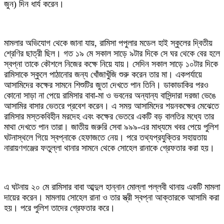
জুন) দিন ধার্য করেন।
মামলার অভিযোগ থেকে জানা যায়, রামিসা পপুলার মডেল হাই স্কুলের দ্বিতীয়
শ্রেণির ছাত্রী ছিল। গত ১৯ মে সকাল সাড়ে ৯টার দিকে সে ঘর থেকে বের হলে
স্বপ্না তাকে কৌশলে নিজের কক্ষে নিয়ে যায়। সেদিন সকাল সাড়ে ১০টার দিকে
রামিসাকে স্কুলে পাঠানোর জন্য খোঁজাখুঁজি শুরু করেন তার মা। একপর্যায়ে
আসামিদের কক্ষের সামনে শিশুটির জুতা দেখতে পান তিনি। ডাকাডাকির পরও
কোনো সাড়া না পেয়ে রামিসার বাবা-মা ও ভবনের অন্যান্য বাসিন্দারা দরজা ভেঙে
আসামির বাসার ভেতরে প্রবেশ করেন। এ সময় আসামিদের শয়নকক্ষের মেঝেতে
রামিসার মস্তকবিহীন মরদেহ এবং কক্ষের ভেতরে একটি বড় বালতির মধ্যে তার
মাথা দেখতে পান তারা। জাতীয় জরুরি সেবা ৯৯৯-এর মাধ্যমে খবর পেয়ে পুলিশ
ঘটনাস্থলে গিয়ে স্বপ্নাকে হেফাজতে নেয়। পরে তথ্যপ্রযুক্তির সহায়তায়
নারায়ণগঞ্জের ফতুল্লা থানার সামনে থেকে সোহেল রানাকে গ্রেফতার করা হয়।
এ ঘটনায় ২০ মে রামিসার বাবা আব্দুল হান্নান মোল্লা পল্লবী থানায় একটি মামলা
দায়ের করেন। মামলায় সোহেল রানা ও তার স্ত্রী স্বপ্না আক্তারকে আসামি করা
হয়। পরে পুলিশ তাদের গ্রেফতার করে।