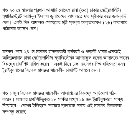
গত ২০ মে মামলার প্রধান আসামি সোহেল রানা (৩০) ঢাকার মেট্রোপলিটন
ম্যাজিস্ট্রেট আমিনুল ইসলাম জুনায়েদের আদালতে দায় স্বীকার করে জবানবন্দি
দেন। একই দিন আদালত সোহেলের স্ত্রী স্বপ্না আক্তারকেও (২৬) কারাগারে
পাঠানোর আদেশ দেন।
তদন্ত শেষে ২৪ মে মামলার তদন্তকারী কর্মকর্তা ও পল্লবী থানার এসআই
অহিদুজ্জামান ঢাকা মেট্রোপলিটন ম্যাজিস্ট্রেট আশরাফুল হকের আদালতে তাদের
বিরুদ্ধে চার্জশিট দাখিল করেন। একই দিনে ঢাকা মহানগর শিশু সহিংসতা দমন
ট্রাইব্যুনালের বিচারক মাসরুর সালেকীন চার্জশিট আমলে নেন।
গত ১ জুন বিচারক মাসরুর সালেকীন আসামিদের বিরুদ্ধে অভিযোগ গঠন
করেন। মামলায় চার্জশিটভুক্ত ১৮ সাক্ষীর মধ্যে ১৬ জন ট্রাইব্যুনালে সাক্ষ্য
দিয়েছেন। দেশের ইতিহাসে সবচেয়ে দ্রুততম সময়ে এই মামলার বিচারকাজ
সম্পন্ন হয়েছে।