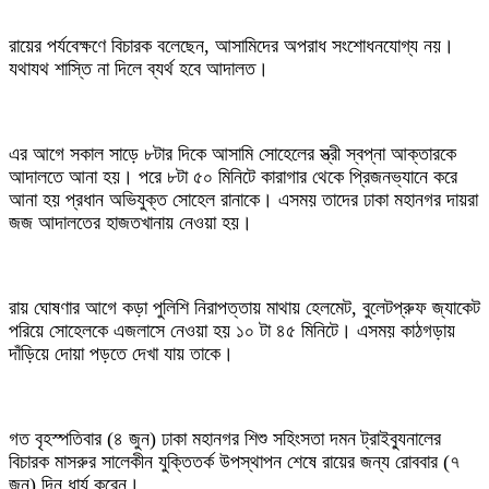
রায়ের পর্যবেক্ষণে বিচারক বলেছেন, আসামিদের অপরাধ সংশোধনযোগ্য নয়।
যথাযথ শাস্তি না দিলে ব্যর্থ হবে আদালত।
এর আগে সকাল সাড়ে ৮টার দিকে আসামি সোহেলের স্ত্রী স্বপ্না আক্তারকে
আদালতে আনা হয়। পরে ৮টা ৫০ মিনিটে কারাগার থেকে প্রিজনভ্যানে করে
আনা হয় প্রধান অভিযুক্ত সোহেল রানাকে। এসময় তাদের ঢাকা মহানগর দায়রা
জজ আদালতের হাজতখানায় নেওয়া হয়।
রায় ঘোষণার আগে কড়া পুলিশি নিরাপত্তায় মাথায় হেলমেট, বুলেটপ্রুফ জ্যাকেট
পরিয়ে সোহেলকে এজলাসে নেওয়া হয় ১০ টা ৪৫ মিনিটে। এসময় কাঠগড়ায়
দাঁড়িয়ে দোয়া পড়তে দেখা যায় তাকে।
গত বৃহস্পতিবার (৪ জুন) ঢাকা মহানগর শিশু সহিংসতা দমন ট্রাইব্যুনালের
বিচারক মাসরুর সালেকীন যুক্তিতর্ক উপস্থাপন শেষে রায়ের জন্য রোববার (৭
জুন) দিন ধার্য করেন।