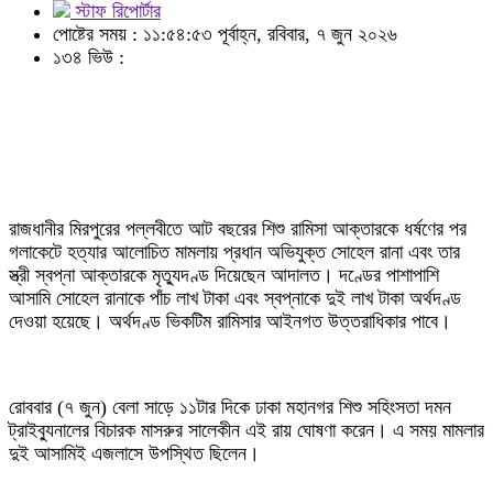
স্টাফ রিপোর্টার
পোষ্টের সময় : ১১:৫৪:৫৩ পূর্বাহ্ন, রবিবার, ৭ জুন ২০২৬
১৩৪ ভিউ :
রাজধানীর মিরপুরের পল্লবীতে আট বছরের শিশু রামিসা আক্তারকে ধর্ষণের পর
গলাকেটে হত্যার আলোচিত মামলায় প্রধান অভিযুক্ত সোহেল রানা এবং তার
স্ত্রী স্বপ্না আক্তারকে মৃত্যুদণ্ড দিয়েছেন আদালত। দণ্ডের পাশাপাশি
আসামি সোহেল রানাকে পাঁচ লাখ টাকা এবং স্বপ্নাকে দুই লাখ টাকা অর্থদণ্ড
দেওয়া হয়েছে। অর্থদণ্ড ভিকটিম রামিসার আইনগত উত্তরাধিকার পাবে।
রোববার (৭ জুন) বেলা সাড়ে ১১টার দিকে ঢাকা মহানগর শিশু সহিংসতা দমন
ট্রাইব্যুনালের বিচারক মাসরুর সালেকীন এই রায় ঘোষণা করেন। এ সময় মামলার
দুই আসামিই এজলাসে উপস্থিত ছিলেন।