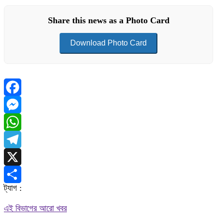
Share this news as a Photo Card
Download Photo Card
Facebook
Messenger
WhatsApp
Telegram
X
ট্যাগ :
Share
এই বিভাগের আরো খবর