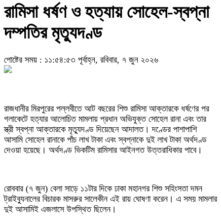
রামিসা ধর্ষণ ও হত্যায় সোহেল-স্বপ্না
দম্পতির মৃত্যুদণ্ড
পোষ্টের সময় : ১১:৫৪:৫৩ পূর্বাহ্ন, রবিবার, ৭ জুন ২০২৬
রাজধানীর মিরপুরের পল্লবীতে আট বছরের শিশু রামিসা আক্তারকে ধর্ষণের পর
গলাকেটে হত্যার আলোচিত মামলায় প্রধান অভিযুক্ত সোহেল রানা এবং তার
স্ত্রী স্বপ্না আক্তারকে মৃত্যুদণ্ড দিয়েছেন আদালত। দণ্ডের পাশাপাশি
আসামি সোহেল রানাকে পাঁচ লাখ টাকা এবং স্বপ্নাকে দুই লাখ টাকা অর্থদণ্ড
দেওয়া হয়েছে। অর্থদণ্ড ভিকটিম রামিসার আইনগত উত্তরাধিকার পাবে।
রোববার (৭ জুন) বেলা সাড়ে ১১টার দিকে ঢাকা মহানগর শিশু সহিংসতা দমন
ট্রাইব্যুনালের বিচারক মাসরুর সালেকীন এই রায় ঘোষণা করেন। এ সময় মামলার
দুই আসামিই এজলাসে উপস্থিত ছিলেন।