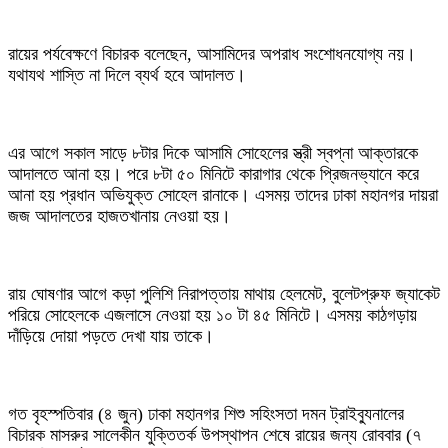
রায়ের পর্যবেক্ষণে বিচারক বলেছেন, আসামিদের অপরাধ সংশোধনযোগ্য নয়।
যথাযথ শাস্তি না দিলে ব্যর্থ হবে আদালত।
এর আগে সকাল সাড়ে ৮টার দিকে আসামি সোহেলের স্ত্রী স্বপ্না আক্তারকে
আদালতে আনা হয়। পরে ৮টা ৫০ মিনিটে কারাগার থেকে প্রিজনভ্যানে করে
আনা হয় প্রধান অভিযুক্ত সোহেল রানাকে। এসময় তাদের ঢাকা মহানগর দায়রা
জজ আদালতের হাজতখানায় নেওয়া হয়।
রায় ঘোষণার আগে কড়া পুলিশি নিরাপত্তায় মাথায় হেলমেট, বুলেটপ্রুফ জ্যাকেট
পরিয়ে সোহেলকে এজলাসে নেওয়া হয় ১০ টা ৪৫ মিনিটে। এসময় কাঠগড়ায়
দাঁড়িয়ে দোয়া পড়তে দেখা যায় তাকে।
গত বৃহস্পতিবার (৪ জুন) ঢাকা মহানগর শিশু সহিংসতা দমন ট্রাইব্যুনালের
বিচারক মাসরুর সালেকীন যুক্তিতর্ক উপস্থাপন শেষে রায়ের জন্য রোববার (৭