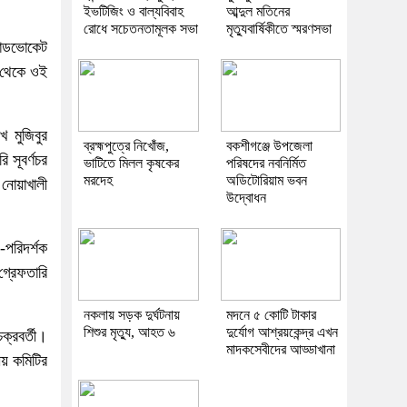
ইভটিজিং ও বাল্যবিবাহ
আব্দুল মতিনের
রোধে সচেতনতামূলক সভা
মৃত্যুবার্ষিকীতে স্মরণসভা
্যাডভোকেট
দ থেকে ওই
খ মুজিবুর
ব্রহ্মপুত্রে নিখোঁজ,
বকশীগঞ্জে উপজেলা
 সূবর্ণচর
ভাটিতে মিলল কৃষকের
পরিষদের নবনির্মিত
মরদেহ
অডিটোরিয়াম ভবন
নোয়াখালী
উদ্বোধন
পরিদর্শক
্রেফতারি
নকলায় সড়ক দুর্ঘটনায়
মদনে ৫ কোটি টাকার
শিশুর মৃত্যু, আহত ৬
দুর্যোগ আশ্রয়কেন্দ্র এখন
ক্রবর্তী।
মাদকসেবীদের আড্ডাখানা
ীয় কমিটির