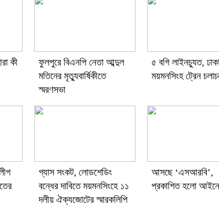
ারা কী
ফুলপুরে বিএনপি নেতা আব্দুল
৫ বগি লাইনচ্যুত, ঢাক
মতিনের মৃত্যুবার্ষিকীতে
ময়মনসিংহ ট্রেন চলাচ
স্মরণসভা
 লীগ
গ্যাস সংকট, লোডশেডিং
আসছে ‘এসআরবি’,
াতের
বন্ধের দাবিতে ময়মনসিংহে ১১
প্রকাশিত হলো আইনে
দলীয় ঐক্যজোটের স্মারকলিপি