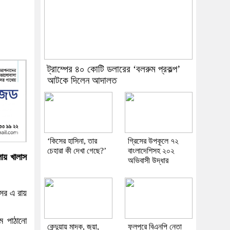
:
ট্রাম্পের ৪০ কোটি ডলারের ‘বলরুম প্রকল্প’
আটকে দিলেন আদালত
‘কিসের হাসিনা, তার
গ্রিসের উপকূলে ৭২
চেহারা কী দেখা গেছে?’
বাংলাদেশিসহ ২০২
লায় খালাস
অভিবাসী উদ্ধার
সের এ রায়
ে পাঠানো
কেন্দুয়ায় মাদক, জুয়া,
ফুলপুরে বিএনপি নেতা