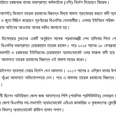
ঠাতে চরজব্বর থানার ভারপ্রাপ্ত কর্মকর্তাকে (ওসি) নির্দেশ দিয়েছেন বিচারক।
স্ট) বিকেলে তারেক রহমানের বিরুদ্ধে মিথ্যা মামলা প্রত্যাহার করতে বাদী অ
ু ও জুতা মিছিল করেছেন সূবর্ণচরের বিএনপির নেতাকর্মীরা। এসময় ইউনিয়ন পরিষ
হ তাকে আইনের আওতায় আনার দাবিও জানানো হয়।
সেম্বরে লন্ডনের একটি অনুষ্ঠানে সাবেক প্রধানমন্ত্রী শেখ হাসিনার পিতা শে
 বিএনপির ভারপ্রাপ্ত চেয়ারম্যান তারেক রহমান। পরে ২০১৫ সালের ২৮ ফেব্রুয়ারি
াপতি ও চরজব্বর ইউনিয়নের চেয়ারম্যান অ্যাডভোকেট ওমর ফারুক বাদী হয়ে 
রেট আদালতে তারেক রহমানের বিরুদ্ধে ওই মামলা দায়ের করেন।
আইনগত ব্যবস্থা নেয়ার নির্দেশ দেন আদালত। ২০১৭ সালের ৪ এপ্রিল থানার উপ-
ঁঞা আদালতে অভিযোগপত্র দেন। পরে এ মামলায় তারেক রহমানের বিরুদ্ধে গ
ত।
জীবী ছিলেন অতিরিক্ত জেলা জজ আদালতের পিপি (পাবলিক প্রসিকিউটর) দেবব্রত চ
েন জেলা বিএনপির সহ-সভাপতি অ্যাডভোকেট এবিএম জাকারিয়া ও কৃষকদলের কেন্দ্র
রাম বিভাগ) অ্যাডভোকেট রবিউল হাসান পলাশ।