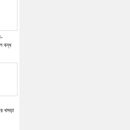
া-
ল বন্ধ
র খসড়া