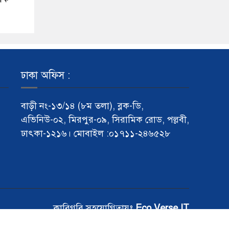
ঢাকা অফিস :
বাড়ী নং-১৩/১৪ (৮ম তলা), ব্লক-ডি,
এভিনিউ-০২, মিরপুর-০৯, সিরামিক রোড, পল্লবী,
ঢাৎকা-১২১৬। মোবাইল :০১৭১১-২৪৬৫২৮
কারিগরি সহযোগিতায়ঃ
Eco Verse IT