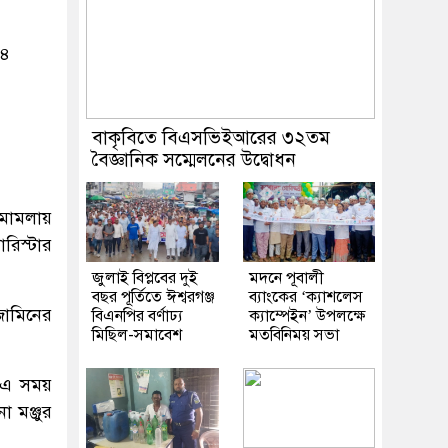
২৪
বাকৃবিতে বিএসভিইআরের ৩২তম
বৈজ্ঞানিক সম্মেলনের উদ্বোধন
 মামলায়
রিস্টার
জুলাই বিপ্লবের দুই
মদনে পূবালী
বছর পূর্তিতে ঈশ্বরগঞ্জ
ব্যাংকের ‘ক্যাশলেস
জামিনের
বিএনপির বর্ণাঢ্য
ক্যাম্পেইন’ উপলক্ষে
মিছিল-সমাবেশ
মতবিনিময় সভা
। এ সময়
 মঞ্জুর