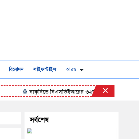
বিনোদন
লাইফস্টাইল
আরও
×
বাকৃবিতে বিএসভিইআরের ৩২তম বৈজ্ঞানিক সম্মেলনের উদ্
সর্বশেষ