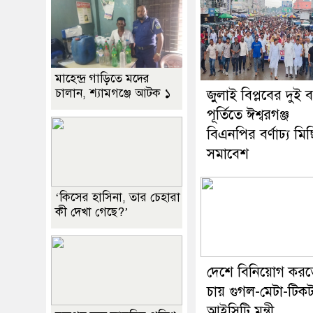
মাহেন্দ্র গাড়িতে মদের
চালান, শ্যামগঞ্জে আটক ১
জুলাই বিপ্লবের দুই 
পূর্তিতে ঈশ্বরগঞ্জ
বিএনপির বর্ণাঢ্য মি
সমাবেশ
‘কিসের হাসিনা, তার চেহারা
কী দেখা গেছে?’
দেশে বিনিয়োগ করত
চায় গুগল-মেটা-টিক
আইসিটি মন্ত্রী