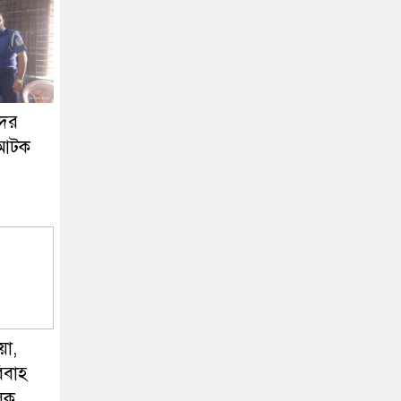
দের
ে আটক
য়া,
িবাহ
লক