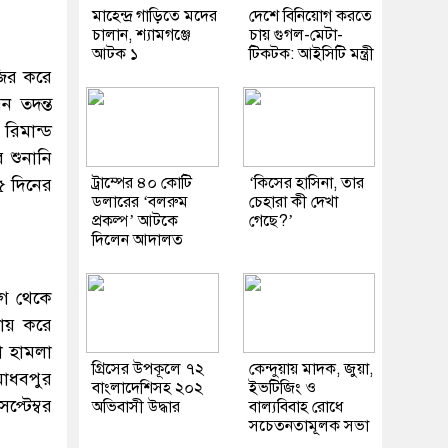
মাহেন্দ্র গাড়িতে মদের
দেশে বিনিয়োগ করতে
চালান, শ্যামগঞ্জে
চায় গুগল-মেটা-
আটক ১
টিকটক: আইসিটি মন্ত্রী
জির করে
ন তদন্ত
রিমান্ড
 শুনানি
ট্রাম্পের ৪০ কোটি
‘কিসের হাসিনা, তার
৫ দিনের
ডলারের ‘বলরুম
চেহারা কী দেখা
প্রকল্প’ আটকে
গেছে?’
দিলেন আদালত
োগ থেকে
দায় করে
া হামলা
গ্রিসের উপকূলে ৭২
কেন্দুয়ায় মাদক, জুয়া,
মাধবপুর
বাংলাদেশিসহ ২০২
ইভটিজিং ও
্টেম্বর
অভিবাসী উদ্ধার
বাল্যবিবাহ রোধে
সচেতনতামূলক সভা