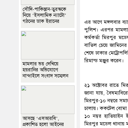
সৌদি-পাকিস্তান-তুরস্ককে
নিয়ে ‘ইসলামিক ন্যাটো’
গঠনের ডাক ইরানের
এর আগে মঙ্গলবার ব্যা
পুলিশ। এরপর মামলার 
কর্মকর্তা মিরপুর ম
বাতিল চেয়ে জামিনের 
শেষে ঢাকার মেট্রোপলি
রিমান্ড মঞ্জুর করেন।
মামলার ভয় দেখিয়ে
হয়রানির অভিযোগে
নান্দাইলে সংবাদ সম্মেলন
২১ অক্টোবর রাতে মি
জানা যায়, বৈষম্যবি
মিরপুর-১০ নম্বরে সম
চালায়। ককটেল বোমা নি
১০ নম্বর হাতিয়াইন 
আসছে ‘এসআরবি’,
মিরপুর মডেল থানায় 
প্রকাশিত হলো আইনের