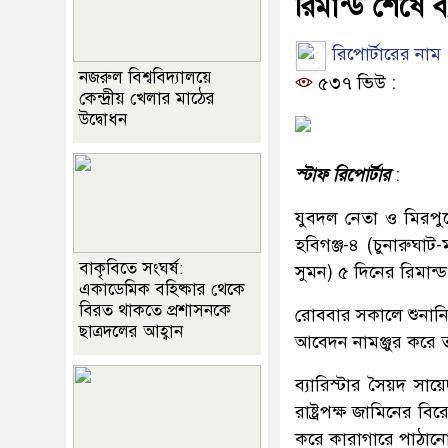
রিমান্ড শেষে ব
রিপোর্টারের নাম
নজরুল বিশ্ববিদ্যালয়ে
৫৩৭ ভিউ :
কেন্দ্রীয় খেলার মাঠের
উদ্বোধন
স্টাফ রিপোর্টার
:
যুবদল নেতা ও মিরপুর
হবিগঞ্জ-৪ (চুনারুঘা
বাকৃবিতে সংঘর্ষ:
সুমন) ৫ দিনের রিমান
একাডেমিক বহিষ্কার থেকে
বিরত থাকতে প্রশাসনকে
রোববার সকালে শুনানি 
ছাত্রদলের আহ্বান
আবেদন নামঞ্জুর করে
ব্যারিস্টার সৈয়দ স
রাষ্ট্রপক্ষ জামিনের 
করে কারাগারে পাঠান