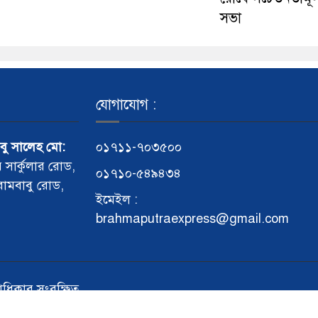
সভা
যোগাযোগ :
আবু সালেহ মো:
০১৭১১-৭০৩৫০০
র সার্কুলার রোড,
০১৭১০-৫৪৯৪৩৪
 রামবাবু রোড,
ইমেইল :
brahmaputraexpress@gmail.com
বত্বাধিকার সংরক্ষিত