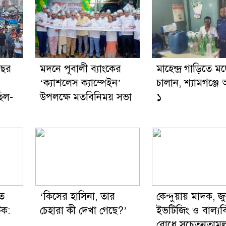
বছর
মদনে পূবালী ব্যাংকের
মাহেন্দ্র গাড়িতে ম
‘ক্যাশলেস ক্যাম্পেইন’
চালান, শ্যামগঞ্জ
ছিল-
উপলক্ষে মতবিনিময় সভা
১
ে
‘কিসের হাসিনা, তার
কেন্দুয়ায় মাদক, জু
টক:
চেহারা কী দেখা গেছে?’
ইভটিজিং ও বাল্যব
রোধে সচেতনতামূ