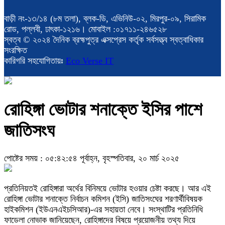
বাড়ী নং-১৩/১৪ (৮ম তলা), ব্লক-ডি, এভিনিউ-০২, মিরপুর-০৯, সিরামিক
রোড, পল্লবী, ঢাৎকা-১২১৬। মোবাইল :০১৭১১-২৪৬৫২৮
স্বত্ব © ২০২৪ দৈনিক ব্রহ্মপুত্র এক্সপ্রেস কর্তৃক সর্বসত্ত্ব স্বত্বাধিকার
সংরক্ষিত
কারিগরি সহযোগিতায়ঃ
Eco Verse IT
রোহিঙ্গা ভোটার শনাক্তে ইসির পাশে
জাতিসংঘ
পোষ্টের সময় : ০৫:৪২:৫৪ পূর্বাহ্ন, বৃহস্পতিবার, ২০ মার্চ ২০২৫
প্রতিনিয়তই রোহিঙ্গারা অর্থের বিনিময়ে ভোটার হওয়ার চেষ্টা করছে। আর এই
রোহিঙ্গা ভোটার শনাক্তে নির্বাচন কমিশন (ইসি) জাতিসংঘের শরণার্থীবিষয়ক
হাইকমিশন (ইউএনএইচসিআর)-এর সহায়তা নেবে। সংস্থাটির প্রতিনিধি
ফাডেলা নোভাক জানিয়েছেন, রোহিঙ্গাদের বিষয়ে প্রয়োজনীয় তথ্য দিয়ে