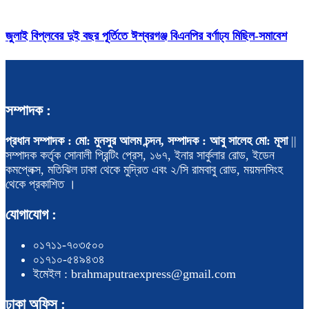
জুলাই বিপ্লবের দুই বছর পূর্তিতে ঈশ্বরগঞ্জ বিএনপির বর্ণাঢ্য মিছিল-সমাবেশ
সম্পাদক :
প্রধান সম্পাদক : মো: মুনসুর আলম চন্দন, সম্পাদক : আবু সালেহ মো: মূসা
||
সম্পাদক কর্তৃক সোনালী প্রিন্টিং প্রেস, ১৬৭, ইনার সার্কুলার রোড, ইডেন
কমপ্লেক্স, মতিঝিল ঢাকা থেকে মুদ্রিত এবং ২/সি রামবাবু রোড, ময়মনসিংহ
থেকে প্রকাশিত ।
যোগাযোগ :
০১৭১১-৭০৩৫০০
০১৭১০-৫৪৯৪৩৪
ইমেইল : brahmaputraexpress@gmail.com
ঢাকা অফিস :