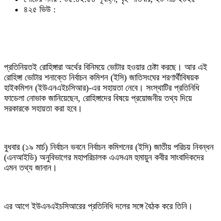
৪২৫ ভিউ :
প্রতিনিয়তই রোহিঙ্গারা অর্থের বিনিময়ে ভোটার হওয়ার চেষ্টা করছে। আর এই
রোহিঙ্গা ভোটার শনাক্তে নির্বাচন কমিশন (ইসি) জাতিসংঘের শরণার্থীবিষয়ক
হাইকমিশন (ইউএনএইচসিআর)-এর সহায়তা নেবে। সংস্থাটির প্রতিনিধি
ফাডেলা নোভাক জানিয়েছেন, রোহিঙ্গাদের বিষয়ে প্রয়োজনীয় তথ্য দিয়ে
সরকারকে সহায়তা করা হবে।
বুধবার (১৯ মার্চ) নির্বাচন ভবনে নির্বাচন কমিশনের (ইসি) জাতীয় পরিচয় নিবন্ধন
(এনআইডি) অনুবিভাগের মহাপরিচালক এএসএম হুমায়ুন কবীর সাংবাদিকদের
এমন তথ্য জানান।
এর আগে ইউএনএইচসিআরের প্রতিনিধি দলের সঙ্গে বৈঠক করে তিনি।