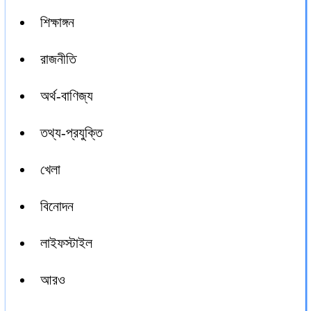
শিক্ষাঙ্গন
রাজনীতি
অর্থ-বাণিজ্য
তথ্য-প্রযুক্তি
খেলা
বিনোদন
লাইফস্টাইল
আরও