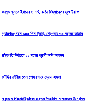
হরমুজ খুলতে ইরানের ৫ শর্ত, কঠিন সিদ্ধান্তের মুখে ট্রাম্প
শ্যামগঞ্জে বাসে ৯০০ পিস ইয়াবা, গ্রেপ্তার ৬০ বছরের জামাল
রাষ্ট্রপতি নির্বাচনে ১১ দলের প্রার্থী অলি আহমদ
সৌদির রাষ্ট্রীয় তেল শোধনাগারে ড্রোন হামলা
বাকৃবিতে বিএসভিইআরের ৩২তম বৈজ্ঞানিক সম্মেলনের উদ্বোধন