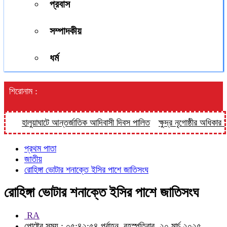
প্রবাস
সম্পাদকীয়
ধর্ম
শিরোনাম :
হালুয়াঘাটে আন্তর্জাতিক আদিবাসী দিবস পালিত
ক্ষুদ্র নৃগোষ্ঠীর অধিকার নিশ
প্রথম পাতা
জাতীয়
রোহিঙ্গা ভোটার শনাক্তে ইসির পাশে জাতিসংঘ
রোহিঙ্গা ভোটার শনাক্তে ইসির পাশে জাতিসংঘ
RA
পোষ্টের সময় : ০৫:৪২:৫৪ পূর্বাহ্ন, বৃহস্পতিবার, ২০ মার্চ ২০২৫