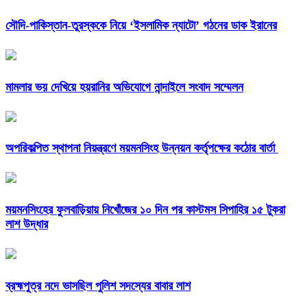
সৌদি-পাকিস্তান-তুরস্ককে নিয়ে ‘ইসলামিক ন্যাটো’ গঠনের ডাক ইরানের
মামলার ভয় দেখিয়ে হয়রানির অভিযোগে নান্দাইলে সংবাদ সম্মেলন
অপরিকল্পিত স্থাপনা নিয়ন্ত্রণে ময়মনসিংহ উন্নয়ন কর্তৃপক্ষের কঠোর বার্তা
ময়মনসিংহের ফুলবাড়িয়ায় নিখোঁজের ১০ দিন পর কাস্টমস সিপাহির ১৫ টুকরা
লাশ উদ্ধার
ব্রহ্মপুত্র নদে ভাসছিল পুলিশ সদস্যের বাবার লাশ