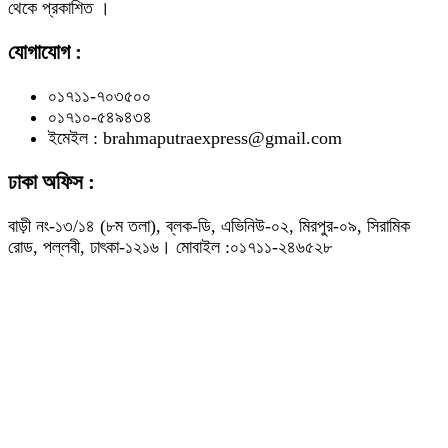
থেকে প্রকাশিত ।
যোগাযোগ :
০১৭১১-৭০৩৫০০
০১৭১০-৫৪৯৪৩৪
ইমেইল : brahmaputraexpress@gmail.com
ঢাকা অফিস :
বাড়ী নং-১৩/১৪ (৮ম তলা), ব্লক-ডি, এভিনিউ-০২, মিরপুর-০৯, সিরামিক
রোড, পল্লবী, ঢাৎকা-১২১৬। মোবাইল :০১৭১১-২৪৬৫২৮