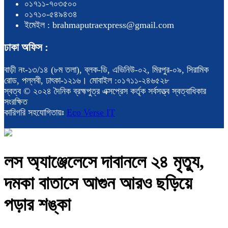
০১৭১১-৭০৩৫০০
০১৭১০-৫৪৯৪৩৪
ইমেইল : brahmaputraexpress@gmail.com
ঢাকা অফিস :
বাড়ী নং-১৩/১৪ (৮ম তলা), ব্লক-ডি, এভিনিউ-০২, মিরপুর-০৯, সিরামিক
রোড, পল্লবী, ঢাৎকা-১২১৬। মোবাইল :০১৭১১-২৪৬৫২৮
স্বত্ব © ২০২৪ দৈনিক ব্রহ্মপুত্র এক্সপ্রেস কর্তৃক সর্বসত্ত্ব স্বত্বাধিকার
সংরক্ষিত
কারিগরি সহযোগিতায়ঃ
Eco Verse IT
লস অ্যাঞ্জেলেসে দাবানলে ২৪ মৃত্যু,
দমকা বাতাসে আগুন আরও ছড়িয়ে
পড়ার শঙ্কা