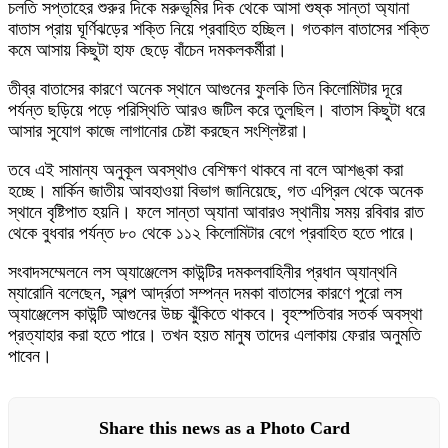
চলতি সপ্তাহের শুরুর দিকে মরুভূমির দিক থেকে আসা শুষ্ক সান্তা অ্যানা
বাতাস প্রায় ঘূর্ণিঝড়ের শক্তি নিয়ে প্রবাহিত হচ্ছিল। গতকাল বাতাসের শক্তি
কমে আসায় কিছুটা হাফ ছেড়ে বাঁচেন দমকলকর্মীরা।
তীব্র বাতাসের কারণে অনেক স্থানে আগুনের ফুলকি তিন কিলোমিটার দূরে
পর্যন্ত ছড়িয়ে পড়ে পরিস্থিতি আরও জটিল করে তুলছিল। বাতাস কিছুটা ধরে
আসার সুযোগ কাজে লাগানোর চেষ্টা করছেন সংশ্লিষ্টরা।
তবে এই সামান্য অনুকূল অবস্থাও বেশিক্ষণ থাকবে না বলে আশঙ্কা করা
হচ্ছে। মার্কিন জাতীয় আবহাওয়া বিভাগ জানিয়েছে, গত এপ্রিল থেকে অনেক
স্থানে বৃষ্টিপাত হয়নি। ফলে সান্তা অ্যানা আবারও স্থানীয় সময় রবিবার রাত
থেকে বুধবার পর্যন্ত ৮০ থেকে ১১২ কিলোমিটার বেগে প্রবাহিত হতে পারে।
সংবাদসম্মেলনে লস অ্যাঞ্জেলেস কাউন্টির দমকলবাহিনীর প্রধান অ্যান্থনি
ম্যারোনি বলেছেন, স্বল্প আর্দ্রতা সম্পন্ন দমকা বাতাসের কারণে পুরো লস
অ্যাঞ্জেলেস কাউন্টি আগুনের উচ্চ ঝুঁকিতে থাকবে। বৃহস্পতিবার সতর্ক অবস্থা
প্রত্যাহার করা হতে পারে। তখন হয়ত মানুষ তাদের এলাকায় ফেরার অনুমতি
পাবেন।
Share this news as a Photo Card