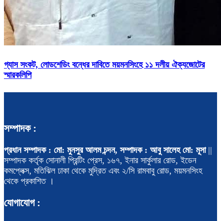
গ্যাস সংকট, লোডশেডিং বন্ধের দাবিতে ময়মনসিংহে ১১ দলীয় ঐক্যজোটের
স্মারকলিপি
সম্পাদক :
প্রধান সম্পাদক : মো: মুনসুর আলম চন্দন, সম্পাদক : আবু সালেহ মো: মূসা
||
সম্পাদক কর্তৃক সোনালী প্রিন্টিং প্রেস, ১৬৭, ইনার সার্কুলার রোড, ইডেন
কমপ্লেক্স, মতিঝিল ঢাকা থেকে মুদ্রিত এবং ২/সি রামবাবু রোড, ময়মনসিংহ
থেকে প্রকাশিত ।
যোগাযোগ :