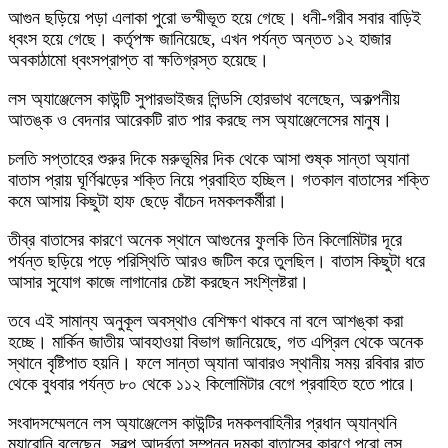
আগুন ছড়িয়ে পড়া এলাকা পুরো ভস্মীভূত হয়ে গেছে। ধনী-গরীব সবার বাড়িই
ধ্বংস হয়ে গেছে। কর্তৃপক্ষ জানিয়েছে, এখন পর্যন্ত অন্তত ১২ হাজার
অবকাঠামো ধ্বংসপ্রাপ্ত বা ক্ষতিগ্রস্ত হয়েছে।
লস অ্যাঞ্জেলেস কাউন্টি সুপারভাইজর লিন্ডসি হোরভাথ বলেছেন, অকল্পনীয়
আতঙ্ক ও বেদনার আরেকটি রাত পার করছে লস অ্যাঞ্জেলেসের মানুষ।
চলতি সপ্তাহের শুরুর দিকে মরুভূমির দিক থেকে আসা শুষ্ক সান্তা অ্যানা
বাতাস প্রায় ঘূর্ণিঝড়ের শক্তি নিয়ে প্রবাহিত হচ্ছিল। গতকাল বাতাসের শক্তি
কমে আসায় কিছুটা হাফ ছেড়ে বাঁচেন দমকলকর্মীরা।
তীব্র বাতাসের কারণে অনেক স্থানে আগুনের ফুলকি তিন কিলোমিটার দূরে
পর্যন্ত ছড়িয়ে পড়ে পরিস্থিতি আরও জটিল করে তুলছিল। বাতাস কিছুটা ধরে
আসার সুযোগ কাজে লাগানোর চেষ্টা করছেন সংশ্লিষ্টরা।
তবে এই সামান্য অনুকূল অবস্থাও বেশিক্ষণ থাকবে না বলে আশঙ্কা করা
হচ্ছে। মার্কিন জাতীয় আবহাওয়া বিভাগ জানিয়েছে, গত এপ্রিল থেকে অনেক
স্থানে বৃষ্টিপাত হয়নি। ফলে সান্তা অ্যানা আবারও স্থানীয় সময় রবিবার রাত
থেকে বুধবার পর্যন্ত ৮০ থেকে ১১২ কিলোমিটার বেগে প্রবাহিত হতে পারে।
সংবাদসম্মেলনে লস অ্যাঞ্জেলেস কাউন্টির দমকলবাহিনীর প্রধান অ্যান্থনি
ম্যারোনি বলেছেন, স্বল্প আর্দ্রতা সম্পন্ন দমকা বাতাসের কারণে পুরো লস