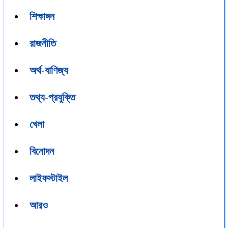
শিক্ষাঙ্গন
রাজনীতি
অর্থ-বাণিজ্য
তথ্য-প্রযুক্তি
খেলা
বিনোদন
লাইফস্টাইল
আরও