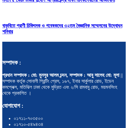
বাকৃবিতে প্রাণী চিকিৎসক ও গবেষকদের ৩২তম বৈজ্ঞানিক সম্মেলনের উদ্বোধন
শনিবার
সম্পাদক :
প্রধান সম্পাদক : মো: মুনসুর আলম চন্দন, সম্পাদক : আবু সালেহ মো: মূসা
||
সম্পাদক কর্তৃক সোনালী প্রিন্টিং প্রেস, ১৬৭, ইনার সার্কুলার রোড, ইডেন
কমপ্লেক্স, মতিঝিল ঢাকা থেকে মুদ্রিত এবং ২/সি রামবাবু রোড, ময়মনসিংহ
থেকে প্রকাশিত ।
যোগাযোগ :
০১৭১১-৭০৩৫০০
০১৭১০-৫৪৯৪৩৪