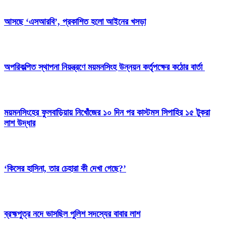
আসছে ‘এসআরবি’, প্রকাশিত হলো আইনের খসড়া
অপরিকল্পিত স্থাপনা নিয়ন্ত্রণে ময়মনসিংহ উন্নয়ন কর্তৃপক্ষের কঠোর বার্তা
ময়মনসিংহের ফুলবাড়িয়ায় নিখোঁজের ১০ দিন পর কাস্টমস সিপাহির ১৫ টুকরা
লাশ উদ্ধার
‘কিসের হাসিনা, তার চেহারা কী দেখা গেছে?’
ব্রহ্মপুত্র নদে ভাসছিল পুলিশ সদস্যের বাবার লাশ