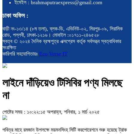
ইমেইল : brahmaputraexpress@gmail.com
ঢাকা অফিস :
বাড়ী নং-১৩/১৪ (৮ম তলা), ব্লক-ডি, এভিনিউ-০২, মিরপুর-০৯, সিরামিক
রোড, পল্লবী, ঢাৎকা-১২১৬। মোবাইল :০১৭১১-২৪৬৫২৮
স্বত্ব © ২০২৪ দৈনিক ব্রহ্মপুত্র এক্সপ্রেস কর্তৃক সর্বসত্ত্ব স্বত্বাধিকার
সংরক্ষিত
কারিগরি সহযোগিতায়ঃ
Eco Verse IT
লাইনে দাঁড়িয়েও টিসিবির পণ্য মিলছে
না
পোষ্টের সময় : ১০:২২:১৫ অপরাহ্ন, শনিবার, ১ মার্চ ২০২৫
পবিত্র মাহে রমজান উপলক্ষে ময়মনসিংহ সিটি করপোরেশনে শুরু হয়েছে ট্রাক