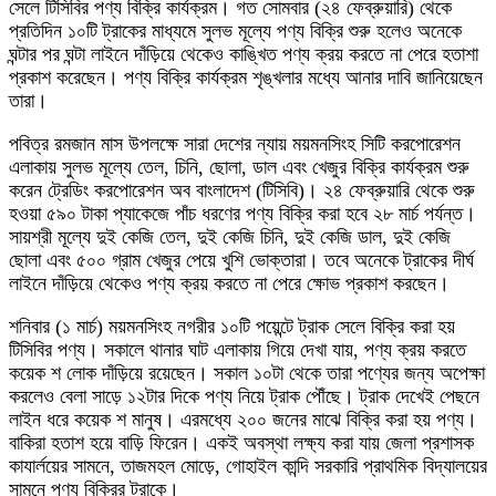
সেলে টিসিবির পণ্য বিক্রি কার্যক্রম। গত সোমবার (২৪ ফেব্রুয়ারি) থেকে
প্রতিদিন ১০টি ট্রাকের মাধ্যমে সুলভ মূল্যে পণ্য বিক্রি শুরু হলেও অনেকে
ঘন্টার পর ঘন্টা লাইনে দাঁড়িয়ে থেকেও কাঙ্খিত পণ্য ক্রয় করতে না পেরে হতাশা
প্রকাশ করেছেন। পণ্য বিক্রি কার্যক্রম শৃঙ্খলার মধ্যে আনার দাবি জানিয়েছেন
তারা।
পবিত্র রমজান মাস উপলক্ষে সারা দেশের ন্যায় ময়মনসিংহ সিটি করপোরেশন
এলাকায় সুলভ মূল্যে তেল, চিনি, ছোলা, ডাল এবং খেজুর বিক্রি কার্যক্রম শুরু
করেন ট্রেডিং করপোরেশন অব বাংলাদেশ (টিসিবি)। ২৪ ফেব্রুয়ারি থেকে শুরু
হওয়া ৫৯০ টাকা প্যাকেজে পাঁচ ধরণের পণ্য বিক্রি করা হবে ২৮ মার্চ পর্যন্ত।
সায়শ্রী মূল্যে দুই কেজি তেল, দুই কেজি চিনি, দুই কেজি ডাল, দুই কেজি
ছোলা এবং ৫০০ গ্রাম খেজুর পেয়ে খুশি ভোক্তারা। তবে অনেকে ট্রাকের দীর্ঘ
লাইনে দাঁড়িয়ে থেকেও পণ্য ক্রয় করতে না পেরে ক্ষোভ প্রকাশ করছেন।
শনিবার (১ মার্চ) ময়মনসিংহ নগরীর ১০টি পয়েন্টে ট্রাক সেলে বিক্রি করা হয়
টিসিবির পণ্য। সকালে থানার ঘাট এলাকায় গিয়ে দেখা যায়, পণ্য ক্রয় করতে
কয়েক শ লোক দাঁড়িয়ে রয়েছেন। সকাল ১০টা থেকে তারা পণ্যের জন্য অপেক্ষা
করলেও বেলা সাড়ে ১২টার দিকে পণ্য নিয়ে ট্রাক পৌঁছে। ট্রাক দেখেই পেছনে
লাইন ধরে কয়েক শ মানুষ। এরমধ্যে ২০০ জনের মাঝে বিক্রি করা হয় পণ্য।
বাকিরা হতাশ হয়ে বাড়ি ফিরেন। একই অবস্থা লক্ষ্য করা যায় জেলা প্রশাসক
কাযার্লয়ের সামনে, তাজমহল মোড়ে, গোহাইল কান্দি সরকারি প্রাথমিক বিদ্যালয়ের
সামনে পণ্য বিক্রির ট্রাকে।