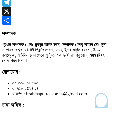
WhatsApp
Telegram
X
Share
সম্পাদক :
প্রধান সম্পাদক : মো: মুনসুর আলম চন্দন, সম্পাদক : আবু সালেহ মো: মূসা
||
সম্পাদক কর্তৃক সোনালী প্রিন্টিং প্রেস, ১৬৭, ইনার সার্কুলার রোড, ইডেন
কমপ্লেক্স, মতিঝিল ঢাকা থেকে মুদ্রিত এবং ২/সি রামবাবু রোড, ময়মনসিংহ
থেকে প্রকাশিত ।
যোগাযোগ :
০১৭১১-৭০৩৫০০
০১৭১০-৫৪৯৪৩৪
ইমেইল : brahmaputraexpress@gmail.com
ঢাকা অফিস :