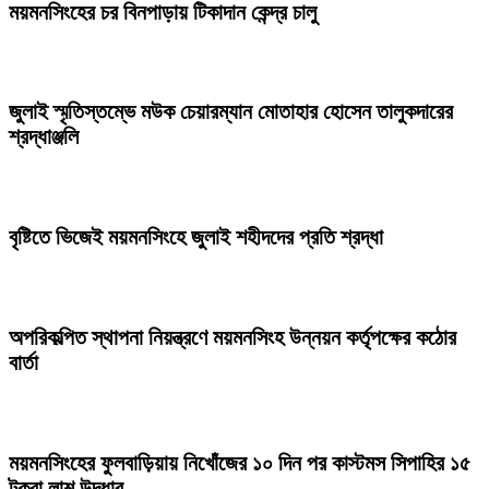
ময়মনসিংহের চর বিনপাড়ায় টিকাদান কেন্দ্র চালু
জুলাই স্মৃতিস্তম্ভে মউক চেয়ারম্যান মোতাহার হোসেন তালুকদারের
শ্রদ্ধাঞ্জলি
বৃষ্টিতে ভিজেই ময়মনসিংহে জুলাই শহীদদের প্রতি শ্রদ্ধা
অপরিকল্পিত স্থাপনা নিয়ন্ত্রণে ময়মনসিংহ উন্নয়ন কর্তৃপক্ষের কঠোর
বার্তা
ময়মনসিংহের ফুলবাড়িয়ায় নিখোঁজের ১০ দিন পর কাস্টমস সিপাহির ১৫
টুকরা লাশ উদ্ধার