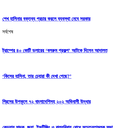
শেখ হাসিনার বক্তব্য প্রচার করলে ব্যবস্থা নেবে সরকার
সর্বশেষ
ট্রাম্পের ৪০ কোটি ডলারের ‘বলরুম প্রকল্প’ আটকে দিলেন আদালত
‘কিসের হাসিনা, তার চেহারা কী দেখা গেছে?’
গ্রিসের উপকূলে ৭২ বাংলাদেশিসহ ২০২ অভিবাসী উদ্ধার
কেন্দুয়ায় মাদক, জুয়া, ইভটিজিং ও বাল্যবিবাহ রোধে সচেতনতামূলক সভা