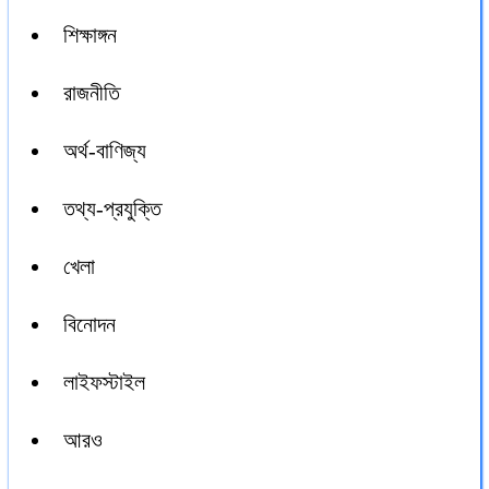
শিক্ষাঙ্গন
রাজনীতি
অর্থ-বাণিজ্য
তথ্য-প্রযুক্তি
খেলা
বিনোদন
লাইফস্টাইল
আরও