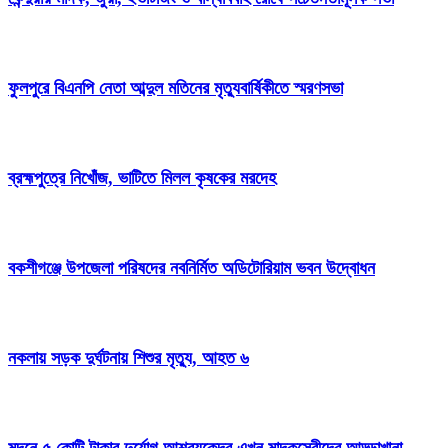
ফুলপুরে বিএনপি নেতা আব্দুল মতিনের মৃত্যুবার্ষিকীতে স্মরণসভা
ব্রহ্মপুত্রে নিখোঁজ, ভাটিতে মিলল কৃষকের মরদেহ
বকশীগঞ্জে উপজেলা পরিষদের নবনির্মিত অডিটোরিয়াম ভবন উদ্বোধন
নকলায় সড়ক দুর্ঘটনায় শিশুর মৃত্যু, আহত ৬
মদনে ৫ কোটি টাকার দুর্যোগ আশ্রয়কেন্দ্র এখন মাদকসেবীদের আড্ডাখানা