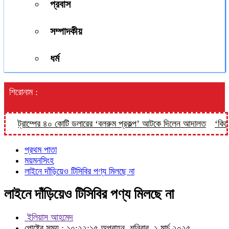
প্রবাস
সম্পাদকীয়
ধর্ম
শিরোনাম :
ট্রাম্পের ৪০ কোটি ডলারের ‘বলরুম প্রকল্প’ আটকে দিলেন আদালত
‘কিসের হা
প্রথম পাতা
ময়মনসিংহ
লাইনে দাঁড়িয়েও টিসিবির পণ্য মিলছে না
লাইনে দাঁড়িয়েও টিসিবির পণ্য মিলছে না
ইলিয়াস আহমেদ
পোষ্টের সময় : ১০:২২:১৫ অপরাহ্ন, শনিবার, ১ মার্চ ২০২৫