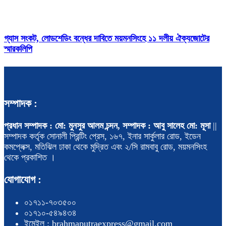
গ্যাস সংকট, লোডশেডিং বন্ধের দাবিতে ময়মনসিংহে ১১ দলীয় ঐক্যজোটের
স্মারকলিপি
সম্পাদক :
প্রধান সম্পাদক : মো: মুনসুর আলম চন্দন, সম্পাদক : আবু সালেহ মো: মূসা
||
সম্পাদক কর্তৃক সোনালী প্রিন্টিং প্রেস, ১৬৭, ইনার সার্কুলার রোড, ইডেন
কমপ্লেক্স, মতিঝিল ঢাকা থেকে মুদ্রিত এবং ২/সি রামবাবু রোড, ময়মনসিংহ
থেকে প্রকাশিত ।
যোগাযোগ :
০১৭১১-৭০৩৫০০
০১৭১০-৫৪৯৪৩৪
ইমেইল : brahmaputraexpress@gmail.com