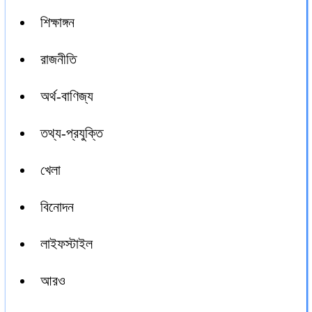
শিক্ষাঙ্গন
রাজনীতি
অর্থ-বাণিজ্য
তথ্য-প্রযুক্তি
খেলা
বিনোদন
লাইফস্টাইল
আরও