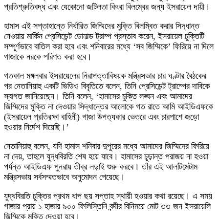
প্রতিশ্রুতিবদ্ধ এবং যেকোনো জটিলতা কিংবা বিলম্বের জন্য ইসরায়েল দায়ী।
হামাস এই সপ্তাহান্তে নির্ধারিত জিম্মিদের মুক্তি বিলম্বিত করার সিদ্ধান্ত
নেওয়ায় মার্কিন প্রেসিডেন্ট ডোনাল্ড ট্রাম্প প্রস্তাব করেন, ইসরায়েল চুক্তিটি
সম্পূর্ণভাবে বাতিল করা হবে এবং শনিবারের মধ্যে ‘সব জিম্মিকে’ ফিরিয়ে না দিলে
গাজাকে নরকে পরিণত করা হবে।
গতকাল মঙ্গলবার ইসরায়েলের নিরাপত্তাবিষয়ক মন্ত্রিসভার চার ঘণ্টার বৈঠকের
পর নেতানিয়াহু একটি ভিডিও বিবৃতিতে বলেন, তিনি প্রেসিডেন্ট ট্রাম্পের দাবিকে
স্বাগত জানিয়েছেন। তিনি বলেন, ‘হামাসের চুক্তি লঙ্ঘন এবং আমাদের
জিম্মিদের মুক্তি না দেওয়ার সিদ্ধান্তের আলোকে গত রাতে আমি আইডিএফকে
(ইসরায়েল প্রতিরক্ষা বাহিনী) গাজা উপত্যকার ভেতরে এবং চারপাশে জড়ো
হওয়ার নির্দেশ দিয়েছি।’
নেতানিয়াহু বলেন, যদি হামাস শনিবার দুপুরের মধ্যে আমাদের জিম্মিদের ফিরিয়ে
না দেয়, তাহলে যুদ্ধবিরতি শেষ হয়ে যাবে। হামাসের চূড়ান্ত পরাজয় না হওয়া
পর্যন্ত আইডিএফ পুনরায় তীব্র লড়াই শুরু করবে। তাঁর এই আলটিমেটাম
মন্ত্রিসভায় সর্বসম্মতভাবে অনুমোদন পেয়েছে।
যুদ্ধবিরতি চুক্তির প্রথম ধাপ ছয় সপ্তাহ স্থায়ী হওয়ার কথা রয়েছে। এ সময়
গাজার প্রায় ১ হাজার ৯০০ ফিলিস্তিনি বন্দীর বিনিময়ে মোট ৩৩ জন ইসরায়েলি
জিম্মিকে মুক্তি দেওয়া হবে।