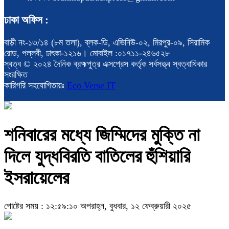
ঢাকা অফিস :
বাড়ী নং-১৩/১৪ (৮ম তলা), ব্লক-ডি, এভিনিউ-০২, মিরপুর-০৯, সিরামিক
রোড, পল্লবী, ঢাৎকা-১২১৬। মোবাইল :০১৭১১-২৪৬৫২৮
স্বত্ব © ২০২৪ দৈনিক ব্রহ্মপুত্র এক্সপ্রেস কর্তৃক সর্বসত্ত্ব স্বত্বাধিকার
সংরক্ষিত
কারিগরি সহযোগিতায়ঃ
Eco Verse IT
শনিবারের মধ্যে জিম্মিদের মুক্তি না
দিলে যুদ্ধবিরতি বাতিলের হুঁশিয়ারি
ইসরায়েলের
পোষ্টের সময় : ১২:৫৯:১০ অপরাহ্ন, বুধবার, ১২ ফেব্রুয়ারী ২০২৫