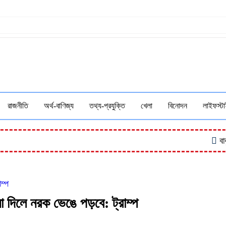
রাজনীতি
অর্থ-বাণিজ্য
তথ্য-প্রযুক্তি
খেলা
বিনোদন
লাইফস্ট
বাকৃবিতে 
ম্প
না দিলে নরক ভেঙে পড়বে: ট্রাম্প