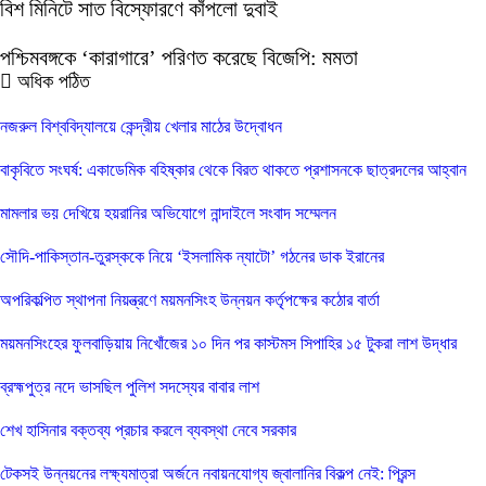
বিশ মিনিটে সাত বিস্ফোরণে কাঁপলো দুবাই
পশ্চিমবঙ্গকে ‘কারাগারে’ পরিণত করেছে বিজেপি: মমতা
অধিক পঠিত
নজরুল বিশ্ববিদ্যালয়ে কেন্দ্রীয় খেলার মাঠের উদ্বোধন
বাকৃবিতে সংঘর্ষ: একাডেমিক বহিষ্কার থেকে বিরত থাকতে প্রশাসনকে ছাত্রদলের আহ্বান
মামলার ভয় দেখিয়ে হয়রানির অভিযোগে নান্দাইলে সংবাদ সম্মেলন
সৌদি-পাকিস্তান-তুরস্ককে নিয়ে ‘ইসলামিক ন্যাটো’ গঠনের ডাক ইরানের
অপরিকল্পিত স্থাপনা নিয়ন্ত্রণে ময়মনসিংহ উন্নয়ন কর্তৃপক্ষের কঠোর বার্তা
ময়মনসিংহের ফুলবাড়িয়ায় নিখোঁজের ১০ দিন পর কাস্টমস সিপাহির ১৫ টুকরা লাশ উদ্ধার
ব্রহ্মপুত্র নদে ভাসছিল পুলিশ সদস্যের বাবার লাশ
শেখ হাসিনার বক্তব্য প্রচার করলে ব্যবস্থা নেবে সরকার
টেকসই উন্নয়নের লক্ষ্যমাত্রা অর্জনে নবায়নযোগ্য জ্বালানির বিকল্প নেই: প্রিন্স