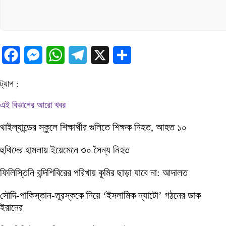
Facebook
Messenger
WhatsApp
Telegram
X
Share
ট্যাগ :
এই বিভাগের আরো খবর
থাইল্যান্ডের স্কুলে শিক্ষার্থীর গুলিতে শিক্ষক নিহত, আহত ১০
হুথিদের হামলায় ইয়েমেনে ৩০ সৈন্য নিহত
ফিলিস্তিনি বন্দিশিবিরের পরিখায় কুমির ছাড়া যাবে না: আদালত
সৌদি-পাকিস্তান-তুরস্ককে নিয়ে ‘ইসলামিক ন্যাটো’ গঠনের ডাক
ইরানের