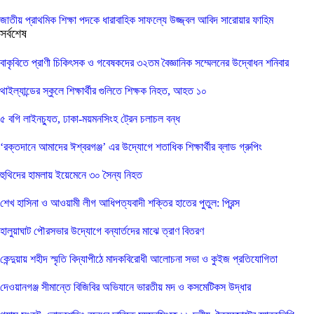
জাতীয় প্রাথমিক শিক্ষা পদকে ধারাবাহিক সাফল্যে উজ্জ্বল আবিদ সারোয়ার ফাহিম
সর্বশেষ
বাকৃবিতে প্রাণী চিকিৎসক ও গবেষকদের ৩২তম বৈজ্ঞানিক সম্মেলনের উদ্বোধন শনিবার
থাইল্যান্ডের স্কুলে শিক্ষার্থীর গুলিতে শিক্ষক নিহত, আহত ১০
৫ বগি লাইনচ্যুত, ঢাকা-ময়মনসিংহ ট্রেন চলাচল বন্ধ
‘রক্তদানে আমাদের ঈশ্বরগঞ্জ’ এর উদ্যোগে শতাধিক শিক্ষার্থীর ব্লাড গ্রুপিং
হুথিদের হামলায় ইয়েমেনে ৩০ সৈন্য নিহত
শেখ হাসিনা ও আওয়ামী লীগ আধিপত্যবাদী শক্তির হাতের পুতুল: প্রিন্স
হালুয়াঘাট পৌরসভার উদ্যোগে বন্যার্তদের মাঝে ত্রাণ বিতরণ
কেন্দুয়ায় শহীদ স্মৃতি বিদ্যাপীঠে মাদকবিরোধী আলোচনা সভা ও কুইজ প্রতিযোগিতা
দেওয়ানগঞ্জ সীমান্তে বিজিবির অভিযানে ভারতীয় মদ ও কসমেটিকস উদ্ধার