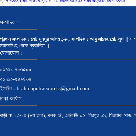
গ্যাস সংকট, লোডশেডিং বন্ধের দাবিতে ময়মনসিংহে ১১ দলীয় ঐক্যজোটের স্মারকলিপি
সম্পাদক :
প্রধান সম্পাদক : মো: মুনসুর আলম চন্দন, সম্পাদক : আবু সালেহ মো: মূসা
|| সম্
ময়মনসিংহ থেকে প্রকাশিত ।
যোগাযোগ :
০১৭১১-৭০৩৫০০
০১৭১০-৫৪৯৪৩৪
ইমেইল : brahmaputraexpress@gmail.com
ঢাকা অফিস :
বাড়ী নং-১৩/১৪ (৮ম তলা), ব্লক-ডি, এভিনিউ-০২, মিরপুর-০৯, সিরামিক রো