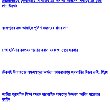
ময়মনসিংহের ফুলবাড়িয়ায় নিখোঁজের ১০ দিন পর কাস্টমস সিপাহির ১৫ টুকরা
লাশ উদ্ধার
ব্রহ্মপুত্র নদে ভাসছিল পুলিশ সদস্যের বাবার লাশ
শেখ হাসিনার বক্তব্য প্রচার করলে ব্যবস্থা নেবে সরকার
টেকসই উন্নয়নের লক্ষ্যমাত্রা অর্জনে নবায়নযোগ্য জ্বালানির বিকল্প নেই: প্রিন্স
জাতীয় প্রাথমিক শিক্ষা পদকে ধারাবাহিক সাফল্যে উজ্জ্বল আবিদ সারোয়ার
ফাহিম