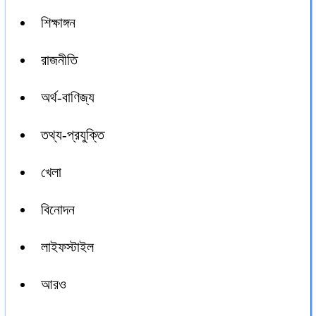
শিক্ষাঙ্গন
রাজনীতি
অর্থ-বাণিজ্য
তথ্য-প্রযুক্তি
খেলা
বিনোদন
লাইফস্টাইল
আরও