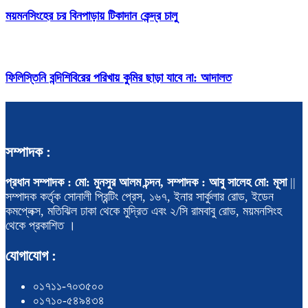
ময়মনসিংহের চর বিনপাড়ায় টিকাদান কেন্দ্র চালু
ফিলিস্তিনি বন্দিশিবিরের পরিখায় কুমির ছাড়া যাবে না: আদালত
সম্পাদক :
প্রধান সম্পাদক : মো: মুনসুর আলম চন্দন, সম্পাদক : আবু সালেহ মো: মূসা
||
সম্পাদক কর্তৃক সোনালী প্রিন্টিং প্রেস, ১৬৭, ইনার সার্কুলার রোড, ইডেন
কমপ্লেক্স, মতিঝিল ঢাকা থেকে মুদ্রিত এবং ২/সি রামবাবু রোড, ময়মনসিংহ
থেকে প্রকাশিত ।
যোগাযোগ :
০১৭১১-৭০৩৫০০
০১৭১০-৫৪৯৪৩৪