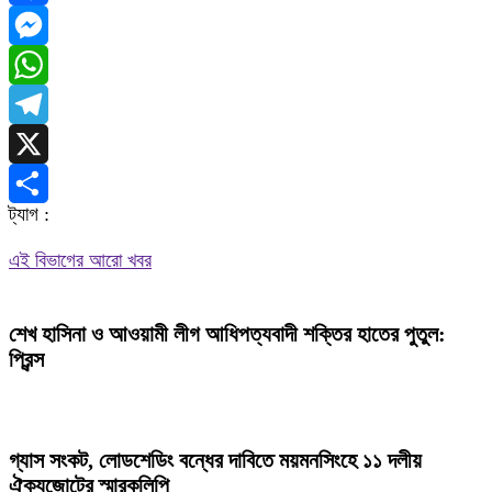
Facebook
Messenger
WhatsApp
Telegram
X
ট্যাগ :
Share
এই বিভাগের আরো খবর
শেখ হাসিনা ও আওয়ামী লীগ আধিপত্যবাদী শক্তির হাতের পুতুল:
প্রিন্স
গ্যাস সংকট, লোডশেডিং বন্ধের দাবিতে ময়মনসিংহে ১১ দলীয়
ঐক্যজোটের স্মারকলিপি