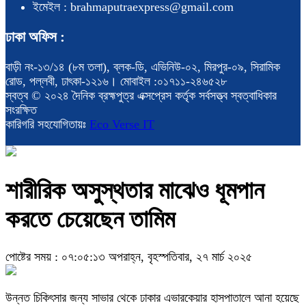
ইমেইল : brahmaputraexpress@gmail.com
ঢাকা অফিস :
বাড়ী নং-১৩/১৪ (৮ম তলা), ব্লক-ডি, এভিনিউ-০২, মিরপুর-০৯, সিরামিক
রোড, পল্লবী, ঢাৎকা-১২১৬। মোবাইল :০১৭১১-২৪৬৫২৮
স্বত্ব © ২০২৪ দৈনিক ব্রহ্মপুত্র এক্সপ্রেস কর্তৃক সর্বসত্ত্ব স্বত্বাধিকার
সংরক্ষিত
কারিগরি সহযোগিতায়ঃ
Eco Verse IT
শারীরিক অসুস্থতার মাঝেও ধূমপান
করতে চেয়েছেন তামিম
পোষ্টের সময় : ০৭:০৫:১৩ অপরাহ্ন, বৃহস্পতিবার, ২৭ মার্চ ২০২৫
উন্নত চিকিৎসার জন্য সাভার থেকে ঢাকার এভারকেয়ার হাসপাতালে আনা হয়েছে