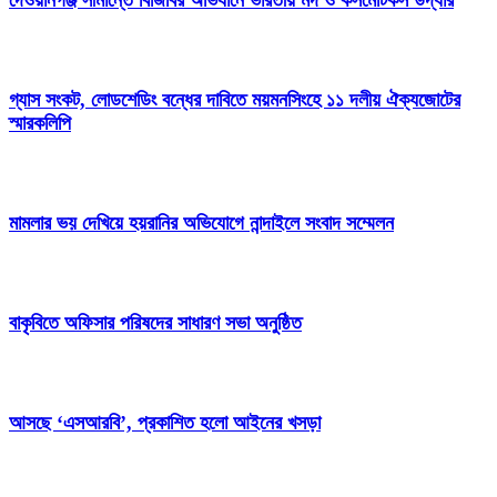
দেওয়ানগঞ্জ সীমান্তে বিজিবির অভিযানে ভারতীয় মদ ও কসমেটিকস উদ্ধার
গ্যাস সংকট, লোডশেডিং বন্ধের দাবিতে ময়মনসিংহে ১১ দলীয় ঐক্যজোটের
স্মারকলিপি
মামলার ভয় দেখিয়ে হয়রানির অভিযোগে নান্দাইলে সংবাদ সম্মেলন
বাকৃবিতে অফিসার পরিষদের সাধারণ সভা অনুষ্ঠিত
আসছে ‘এসআরবি’, প্রকাশিত হলো আইনের খসড়া