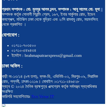
প্রধান সম্পাদক : মো: মুনসুর আলম চন্দন, সম্পাদক : আবু সালেহ মো: মূসা
||
সম্পাদক কর্তৃক সোনালী প্রিন্টিং প্রেস, ১৬৭, ইনার সার্কুলার রোড, ইডেন
কমপ্লেক্স, মতিঝিল ঢাকা থেকে মুদ্রিত এবং ২/সি রামবাবু রোড, ময়মনসিংহ
থেকে প্রকাশিত ।
যোগাযোগ :
০১৭১১-৭০৩৫০০
০১৭১০-৫৪৯৪৩৪
ইমেইল : brahmaputraexpress@gmail.com
ঢাকা অফিস :
বাড়ী নং-১৩/১৪ (৮ম তলা), ব্লক-ডি, এভিনিউ-০২, মিরপুর-০৯, সিরামিক
রোড, পল্লবী, ঢাৎকা-১২১৬। মোবাইল :০১৭১১-২৪৬৫২৮
স্বত্ব © ২০২৪ দৈনিক ব্রহ্মপুত্র এক্সপ্রেস কর্তৃক সর্বসত্ত্ব স্বত্বাধিকার
সংরক্ষিত
কারিগরি সহযোগিতায়ঃ
Eco Verse IT