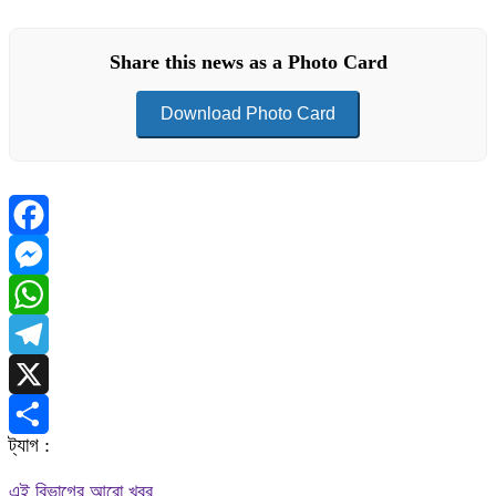
Share this news as a Photo Card
Download Photo Card
Facebook
Messenger
WhatsApp
Telegram
X
ট্যাগ :
Share
এই বিভাগের আরো খবর