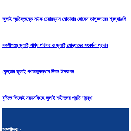
জুলাই স্মৃতিস্তম্ভে মউক চেয়ারম্যান মোতাহার হোসেন তালুকদারের শ্রদ্ধাঞ্জলি
বকশীগঞ্জে জুলাই শহিদ পরিবার ও জুলাই যোদ্ধাদের সংবর্ধনা প্রদান
কেন্দুয়ায় জুলাই গণঅভ্যুত্থান দিবস উদযাপন
বৃষ্টিতে ভিজেই ময়মনসিংহে জুলাই শহীদদের প্রতি শ্রদ্ধা
সম্পাদক :