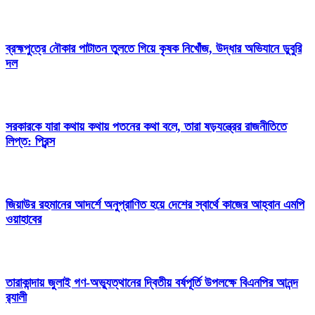
ব্রহ্মপুত্রে নৌকার পাটাতন তুলতে গিয়ে কৃষক নিখোঁজ, উদ্ধার অভিযানে ডুবুরি
দল
সরকারকে যারা কথায় কথায় পতনের কথা বলে, তারা ষড়যন্ত্রের রাজনীতিতে
লিপ্ত: প্রিন্স
জিয়াউর রহমানের আদর্শে অনুপ্রাণিত হয়ে দেশের স্বার্থে কাজের আহ্বান এমপি
ওয়াহাবের
তারাকান্দায় জুলাই গণ-অভ্যুত্থানের দ্বিতীয় বর্ষপূর্তি উপলক্ষে বিএনপির আনন্দ
র‍্যালী