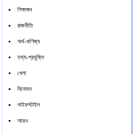
শিক্ষাঙ্গন
রাজনীতি
অর্থ-বাণিজ্য
তথ্য-প্রযুক্তি
খেলা
বিনোদন
লাইফস্টাইল
আরও