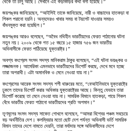
থেকে তা চালু আছে। সেখানে এই কড়াকড়ির কথা বলা হয়েছে।”
জয়শঙ্কর জানিয়েছেন, “আইসিই তাকে জানিয়েছে, নারী ও বাচ্চাদের হাতকড়া বা
শিকল পরানো হয়নি। অন্যদেরও খাবার সময় বা টয়লেট যাওয়ার সময়ও
বাঁধনমুক্ত করা হয়েছিল।”
জয়শঙ্কর আরও বলেছেন, “অবৈধ নথিহীন ভারতীয়দের ফেরত পাঠানোর ঘটনা
নতুন নয়। ২০০৯ থেকে গত ১৫ বছরে ১৫ হাজার ৭৫৬ জন ভারতীয়
অভিবাসীকে ফেরত পাঠিয়েছে যুক্তরাষ্ট্র।”
অবশ্য কংগ্রেস সংসদ সদস্য মানিকরাম ঠাকুর বলেছেন, “এই ঘটনা ভয়ঙ্কর ও
লজ্জাজনক। আমেরিকা এমনভাবে ভারতীয়দের ডিপোর্ট করছে, দেখে মনে হচ্ছে
তারা অপরাধী। এটা অমানবিক ও মেনে নেওয়া যায় না।”
কংগ্রেসের আরেক সংসদ সদস্য শশী থারুরের মতে, “বেআইনিভাবে যুক্তরাষ্ট্রে
ঢুকলে তাদের ডিপোর্ট করার অধিকার যুক্তরাষ্ট্রের আছে। কিন্তু যেভাবে তারা
ডিপোর্ট করেছে তা মেনে নেওয়া যায় না। সামরিক বিমানে হাতকড়া, পায়ে শিকল
বেঁধে ভারতীয় ফেরত পাঠানো ভারতীয়দের প্রতি অপমান।”
তৃণমূলের সংসদ সদস্য সাকেত গোখলে বলেছেন, “আমরা বিশ্বের পঞ্চম সবচেয়ে
বড় অর্থনীতির দেশ। কলম্বিয়ার মতো ছোট দেশ পর্যন্ত অভিবাসী ভর্তি সামরিক
বিমান তাদের দেশে নামতে দেয়নি, তারা মর্যাদার সঙ্গে অভিবাসীদের দেশে