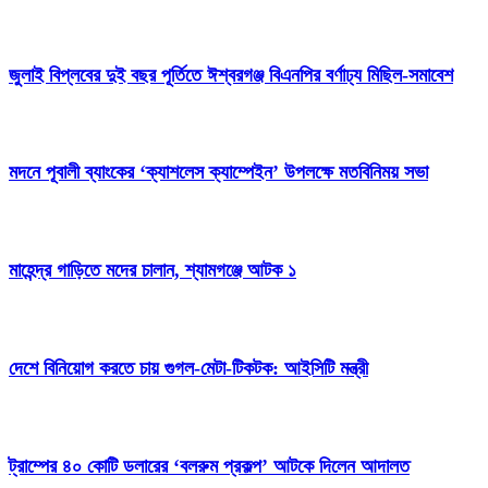
জুলাই বিপ্লবের দুই বছর পূর্তিতে ঈশ্বরগঞ্জ বিএনপির বর্ণাঢ্য মিছিল-সমাবেশ
মদনে পূবালী ব্যাংকের ‘ক্যাশলেস ক্যাম্পেইন’ উপলক্ষে মতবিনিময় সভা
মাহেন্দ্র গাড়িতে মদের চালান, শ্যামগঞ্জে আটক ১
দেশে বিনিয়োগ করতে চায় গুগল-মেটা-টিকটক: আইসিটি মন্ত্রী
ট্রাম্পের ৪০ কোটি ডলারের ‘বলরুম প্রকল্প’ আটকে দিলেন আদালত