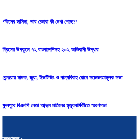
‘কিসের হাসিনা, তার চেহারা কী দেখা গেছে?’
গ্রিসের উপকূলে ৭২ বাংলাদেশিসহ ২০২ অভিবাসী উদ্ধার
কেন্দুয়ায় মাদক, জুয়া, ইভটিজিং ও বাল্যবিবাহ রোধে সচেতনতামূলক সভা
ফুলপুরে বিএনপি নেতা আব্দুল মতিনের মৃত্যুবার্ষিকীতে স্মরণসভা
সম্পাদক :