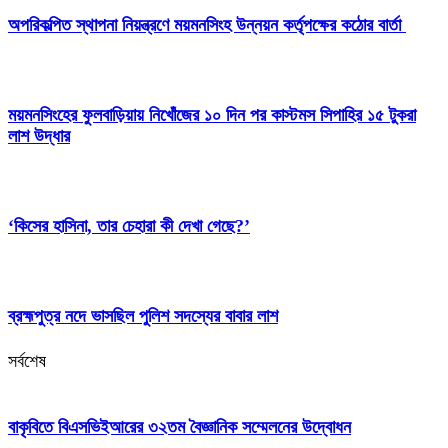
অপরিকল্পিত স্থাপনা নিয়ন্ত্রণে ময়মনসিংহ উন্নয়ন কর্তৃপক্ষের কঠোর বার্তা
ময়মনসিংহের ফুলবাড়িয়ায় নিখোঁজের ১০ দিন পর কাস্টমস সিপাহির ১৫ টুকরা
লাশ উদ্ধার
‘কিসের হাসিনা, তার চেহারা কী দেখা গেছে?’
ব্রহ্মপুত্র নদে ভাসছিল পুলিশ সদস্যের বাবার লাশ
সর্বশেষ
বাকৃবিতে বিএসভিইআরের ৩২তম বৈজ্ঞানিক সম্মেলনের উদ্বোধন