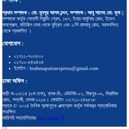
প্রধান সম্পাদক : মো: মুনসুর আলম চন্দন, সম্পাদক : আবু সালেহ মো: মূসা
||
সম্পাদক কর্তৃক সোনালী প্রিন্টিং প্রেস, ১৬৭, ইনার সার্কুলার রোড, ইডেন
কমপ্লেক্স, মতিঝিল ঢাকা থেকে মুদ্রিত এবং ২/সি রামবাবু রোড, ময়মনসিংহ
থেকে প্রকাশিত ।
যোগাযোগ :
০১৭১১-৭০৩৫০০
০১৭১০-৫৪৯৪৩৪
ইমেইল : brahmaputraexpress@gmail.com
ঢাকা অফিস :
বাড়ী নং-১৩/১৪ (৮ম তলা), ব্লক-ডি, এভিনিউ-০২, মিরপুর-০৯, সিরামিক
রোড, পল্লবী, ঢাৎকা-১২১৬। মোবাইল :০১৭১১-২৪৬৫২৮
স্বত্ব © ২০২৪ দৈনিক ব্রহ্মপুত্র এক্সপ্রেস কর্তৃক সর্বসত্ত্ব স্বত্বাধিকার
সংরক্ষিত
কারিগরি সহযোগিতায়ঃ
Eco Verse IT