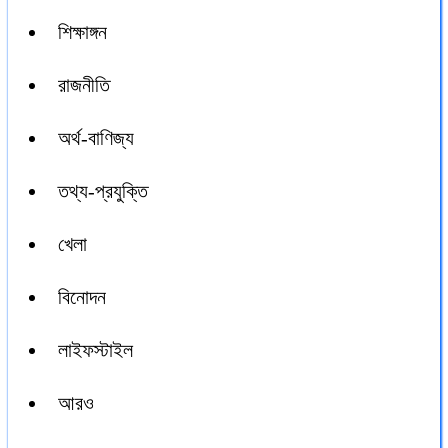
শিক্ষাঙ্গন
রাজনীতি
অর্থ-বাণিজ্য
তথ্য-প্রযুক্তি
খেলা
বিনোদন
লাইফস্টাইল
আরও