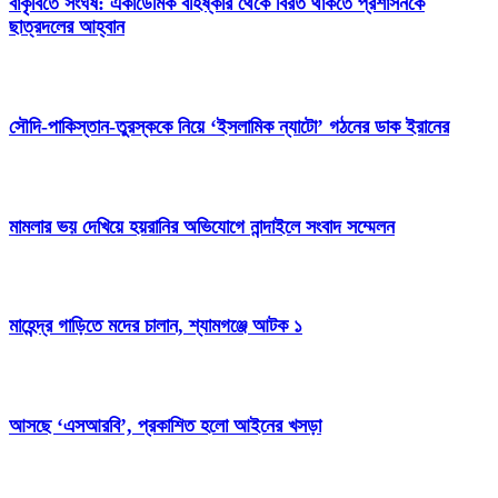
বাকৃবিতে সংঘর্ষ: একাডেমিক বহিষ্কার থেকে বিরত থাকতে প্রশাসনকে
ছাত্রদলের আহ্বান
সৌদি-পাকিস্তান-তুরস্ককে নিয়ে ‘ইসলামিক ন্যাটো’ গঠনের ডাক ইরানের
মামলার ভয় দেখিয়ে হয়রানির অভিযোগে নান্দাইলে সংবাদ সম্মেলন
মাহেন্দ্র গাড়িতে মদের চালান, শ্যামগঞ্জে আটক ১
আসছে ‘এসআরবি’, প্রকাশিত হলো আইনের খসড়া