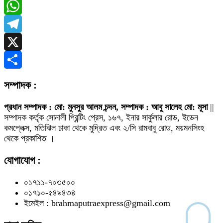
Messenger
WhatsApp
Telegram
X
Share
সম্পাদক :
প্রধান সম্পাদক : মো: মুনসুর আলম চন্দন, সম্পাদক : আবু সালেহ মো: মূসা
||
সম্পাদক কর্তৃক সোনালী প্রিন্টিং প্রেস, ১৬৭, ইনার সার্কুলার রোড, ইডেন
কমপ্লেক্স, মতিঝিল ঢাকা থেকে মুদ্রিত এবং ২/সি রামবাবু রোড, ময়মনসিংহ
থেকে প্রকাশিত ।
যোগাযোগ :
০১৭১১-৭০৩৫০০
০১৭১০-৫৪৯৪৩৪
ইমেইল : brahmaputraexpress@gmail.com