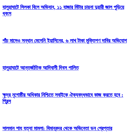
হালুয়াঘাটে সিলকা বিলে অভিযান, ১১ হাজার মিটার চায়না দুয়ারী জাল পুড়িয়ে
ধ্বংস
পাঁচ মাসেও সন্ধান মেলেনি ইয়াসিনের, ৬ লাখ টাকা মুক্তিপণ দাবির অভিযোগ
হালুয়াঘাটে আন্তর্জাতিক আদিবাসী দিবস পালিত
ক্ষুদ্র নৃগোষ্ঠীর অধিকার নিশ্চিতে সবাইকে ঐক্যবদ্ধভাবে কাজ করতে হবে :
প্রিন্স
সালমান শাহ হত্যা মামলা: বিমানবন্দর থেকে অভিনেতা ডন গ্রেপ্তার