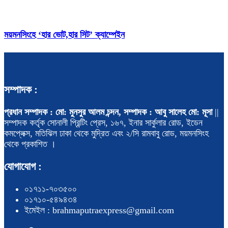
ময়মনসিংহে ‘হার ভোট,হার সিট’ ক্যাম্পেইন
সম্পাদক :
প্রধান সম্পাদক : মো: মুনসুর আলম চন্দন, সম্পাদক : আবু সালেহ মো: মূসা
||
সম্পাদক কর্তৃক সোনালী প্রিন্টিং প্রেস, ১৬৭, ইনার সার্কুলার রোড, ইডেন
কমপ্লেক্স, মতিঝিল ঢাকা থেকে মুদ্রিত এবং ২/সি রামবাবু রোড, ময়মনসিংহ
থেকে প্রকাশিত ।
যোগাযোগ :
০১৭১১-৭০৩৫০০
০১৭১০-৫৪৯৪৩৪
ইমেইল : brahmaputraexpress@gmail.com