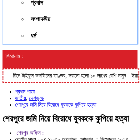
প্রবাস
সম্পাদকীয়
ধর্ম
শিরোনাম :
চীনে টাইফুন ডলফিনের তাণ্ডব, সরানো হলো ১০ লাখের বেশি মানুষ
ইয়াবার ব
প্রথম পাতা
জাতীয়
,
দেশজুড়ে
শেরপুরে জমি নিয়ে বিরোধে যুবককে কুপিয়ে হত্যা
শেরপুরে জমি নিয়ে বিরোধে যুবককে কুপিয়ে হত্যা
শেরপুর অফিস :
পোষ্টের সময় : ০৪:১১:৩০ অপরাহ্ন, সোমবার, ২ ডিসেম্বর ২০২৪