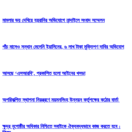
মামলার ভয় দেখিয়ে হয়রানির অভিযোগে নান্দাইলে সংবাদ সম্মেলন
পাঁচ মাসেও সন্ধান মেলেনি ইয়াসিনের, ৬ লাখ টাকা মুক্তিপণ দাবির অভিযোগ
আসছে ‘এসআরবি’, প্রকাশিত হলো আইনের খসড়া
অপরিকল্পিত স্থাপনা নিয়ন্ত্রণে ময়মনসিংহ উন্নয়ন কর্তৃপক্ষের কঠোর বার্তা
ক্ষুদ্র নৃগোষ্ঠীর অধিকার নিশ্চিতে সবাইকে ঐক্যবদ্ধভাবে কাজ করতে হবে :