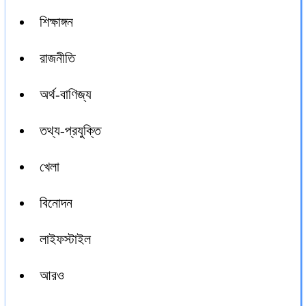
শিক্ষাঙ্গন
রাজনীতি
অর্থ-বাণিজ্য
তথ্য-প্রযুক্তি
খেলা
বিনোদন
লাইফস্টাইল
আরও