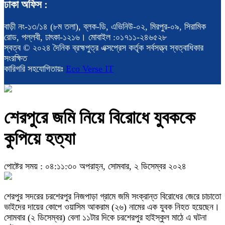
ঢাকা অফিস :
বাড়ী নং-১৩/১৪ (৮ম তলা), ব্লক-ডি, এভিনিউ-০২, মিরপুর-০৯, সিরামিক
রোড, পল্লবী, ঢাৎকা-১২১৬। মোবাইল :০১৭১১-২৪৬৫২৮
স্বত্ব © ২০২৪ দৈনিক ব্রহ্মপুত্র এক্সপ্রেস কর্তৃক সর্বসত্ত্ব স্বত্বাধিকার
সংরক্ষিত
কারিগরি সহযোগিতায়ঃ
Eco Verse IT
শেরপুরে জমি নিয়ে বিরোধে যুবককে
কুপিয়ে হত্যা
পোষ্টের সময় : ০৪:১১:৩০ অপরাহ্ন, সোমবার, ২ ডিসেম্বর ২০২৪
শেরপুর সদরের চরশেরপুর নিজপাড়া গ্রামে জমি সংক্রান্ত বিরোধের জেরে চাচাতো
ভাইদের দায়ের কোপে ওয়াসিম আকরাম (২৬) নামের এক যুবক নিহত হয়েছেন।
সোমবার (২ ডিসেম্বর) বেলা ১১টার দিকে চরশেরপুর হাইস্কুল মাঠে এ ঘটনা