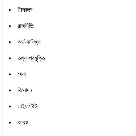
শিক্ষাঙ্গন
রাজনীতি
অর্থ-বাণিজ্য
তথ্য-প্রযুক্তি
খেলা
বিনোদন
লাইফস্টাইল
আরও