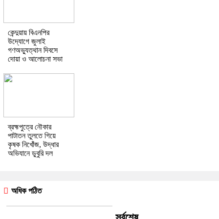
কেন্দুয়ায় বিএনপির
উদ্যোগে জুলাই
গণঅভ্যুত্থান দিবসে
দোয়া ও আলোচনা সভা
ব্রহ্মপুত্রে নৌকার
পাটাতন তুলতে গিয়ে
কৃষক নিখোঁজ, উদ্ধার
অভিযানে ডুবুরি দল
অধিক পঠিত
সর্বশেষ