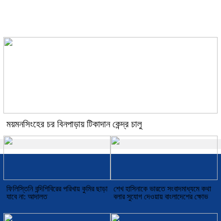
মোতাহার হোসেন তালুকদারের
শ্রদ্ধাঞ্জলি
ময়মনসিংহের চর বিনপাড়ায় টিকাদান কেন্দ্র চালু
ফিলিস্তিনি বন্দিশিবিরের পরিখায় কুমির ছাড়া
শেখ হাসিনাকে ভারতে সংবাদমাধ্যমে কথা
যাবে না: আদালত
বলার সুযোগ দেওয়ায় বাংলাদেশের ক্ষোভ