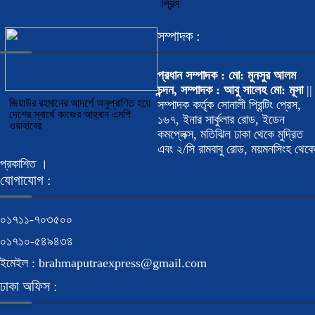
প্রিন্স
সম্পাদক :
প্রধান সম্পাদক : মো: মুনসুর আলম
চন্দন, সম্পাদক : আবু সালেহ মো: মূসা
||
জিয়াউর রহমানের আদর্শে অনুপ্রাণিত হয়ে
সম্পাদক কর্তৃক সোনালী প্রিন্টিং প্রেস,
দেশের স্বার্থে কাজের আহ্বান এমপি
১৬৭, ইনার সার্কুলার রোড, ইডেন
ওয়াহাবের
কমপ্লেক্স, মতিঝিল ঢাকা থেকে মুদ্রিত
এবং ২/সি রামবাবু রোড, ময়মনসিংহ থেকে
প্রকাশিত ।
যোগাযোগ :
০১৭১১-৭০৩৫০০
০১৭১০-৫৪৯৪৩৪
ইমেইল : brahmaputraexpress@gmail.com
ঢাকা অফিস :