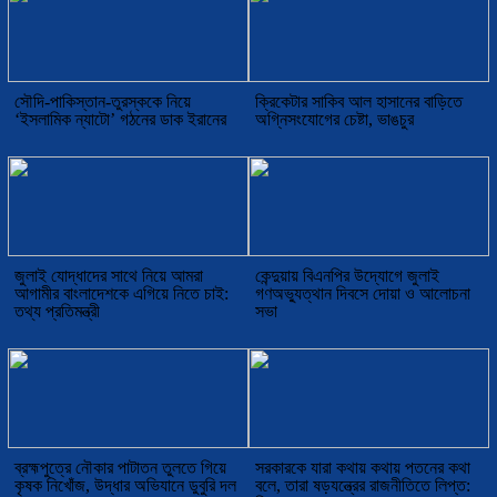
সৌদি-পাকিস্তান-তুরস্ককে নিয়ে
ক্রিকেটার সাকিব আল হাসানের বাড়িতে
‘ইসলামিক ন্যাটো’ গঠনের ডাক ইরানের
অগ্নিসংযোগের চেষ্টা, ভাঙচুর
জুলাই যোদ্ধাদের সাথে নিয়ে আমরা
কেন্দুয়ায় বিএনপির উদ্যোগে জুলাই
আগামীর বাংলাদেশকে এগিয়ে নিতে চাই:
গণঅভ্যুত্থান দিবসে দোয়া ও আলোচনা
তথ্য প্রতিমন্ত্রী
সভা
ব্রহ্মপুত্রে নৌকার পাটাতন তুলতে গিয়ে
সরকারকে যারা কথায় কথায় পতনের কথা
কৃষক নিখোঁজ, উদ্ধার অভিযানে ডুবুরি দল
বলে, তারা ষড়যন্ত্রের রাজনীতিতে লিপ্ত: