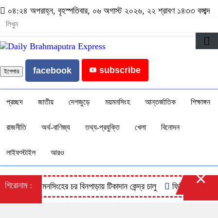
০৪:২৪ অপরাহ্ন, বৃহস্পতিবার, ০৬ অগাস্ট ২০২৬, ২২ শ্রাবণ ১৪৩৩ বঙ্গাব্দ
subscribe
facebook
ইপেপার
প্রচ্ছদ
জাতীয়
দেশজুড়ে
ময়মনসিংহ
আন্তর্জাতিক
শিক্ষাঙ্গন
রাজনীতি
অর্থ-বাণিজ্য
তথ্য-প্রযুক্তি
খেলা
বিনোদন
লাইফস্টাইল
আরও
×
শিরোনাম :
ময়মনসিংহের চর বিনপাড়ায় টিকাদান কেন্দ্র চালু
ফিলিস্তিনি বন্দিশিবির