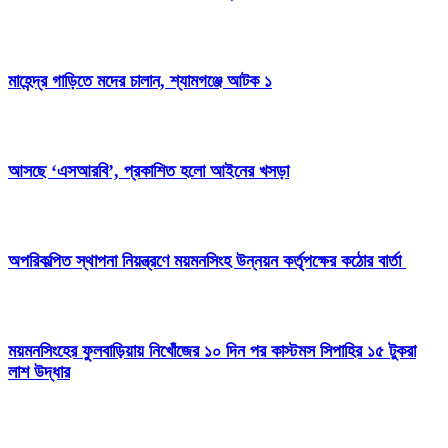
মাহেন্দ্র গাড়িতে মদের চালান, শ্যামগঞ্জে আটক ১
আসছে ‘এসআরবি’, প্রকাশিত হলো আইনের খসড়া
অপরিকল্পিত স্থাপনা নিয়ন্ত্রণে ময়মনসিংহ উন্নয়ন কর্তৃপক্ষের কঠোর বার্তা
ময়মনসিংহের ফুলবাড়িয়ায় নিখোঁজের ১০ দিন পর কাস্টমস সিপাহির ১৫ টুকরা
লাশ উদ্ধার