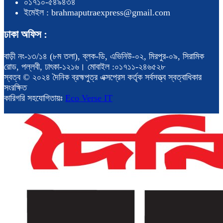
০১৭১০-৫৪৯৪৩৪
ইমেইল : brahmaputraexpress@gmail.com
ঢাকা অফিস :
বাড়ী নং-১৩/১৪ (৮ম তলা), ব্লক-ডি, এভিনিউ-০২, মিরপুর-০৯, সিরামিক
রোড, পল্লবী, ঢাৎকা-১২১৬। মোবাইল :০১৭১১-২৪৬৫২৮
স্বত্ব © ২০২৪ দৈনিক ব্রহ্মপুত্র এক্সপ্রেস কর্তৃক সর্বসত্ত্ব স্বত্বাধিকার
সংরক্ষিত
কারিগরি সহযোগিতায়ঃ
Eco Verse IT