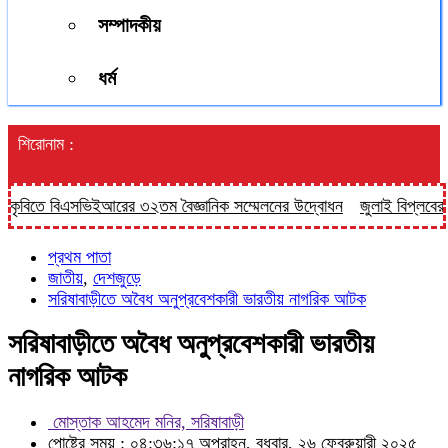
সম্পাদকীয়
ধর্ম
শিরোনাম :
বিএসভিইআরের ৩২তম বৈজ্ঞানিক সম্মেলনের উদ্বোধন
জুলাই বিপ্লবের দুই বছর পূ
প্রথম পাতা
জাতীয়
,
দেশজুড়ে
সরিষাবাড়ীতে অবৈধ অনুপ্রবেশকারী ভারতীয় নাগরিক আটক
সরিষাবাড়ীতে অবৈধ অনুপ্রবেশকারী ভারতীয়
নাগরিক আটক
মোস্তাক আহমেদ মনির, সরিষাবাড়ী
পোষ্টের সময় : ০৪:৩৬:১৭ অপরাহ্ন, বুধবার, ২৬ ফেব্রুয়ারী ২০২৫