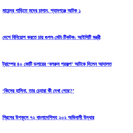
মাহেন্দ্র গাড়িতে মদের চালান, শ্যামগঞ্জে আটক ১
দেশে বিনিয়োগ করতে চায় গুগল-মেটা-টিকটক: আইসিটি মন্ত্রী
ট্রাম্পের ৪০ কোটি ডলারের ‘বলরুম প্রকল্প’ আটকে দিলেন আদালত
‘কিসের হাসিনা, তার চেহারা কী দেখা গেছে?’
গ্রিসের উপকূলে ৭২ বাংলাদেশিসহ ২০২ অভিবাসী উদ্ধার