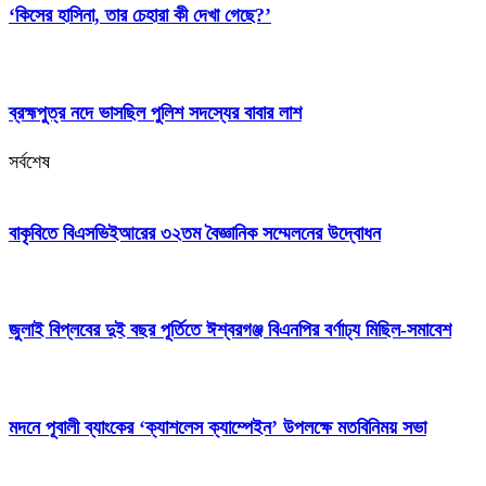
‘কিসের হাসিনা, তার চেহারা কী দেখা গেছে?’
ব্রহ্মপুত্র নদে ভাসছিল পুলিশ সদস্যের বাবার লাশ
সর্বশেষ
বাকৃবিতে বিএসভিইআরের ৩২তম বৈজ্ঞানিক সম্মেলনের উদ্বোধন
জুলাই বিপ্লবের দুই বছর পূর্তিতে ঈশ্বরগঞ্জ বিএনপির বর্ণাঢ্য মিছিল-সমাবেশ
মদনে পূবালী ব্যাংকের ‘ক্যাশলেস ক্যাম্পেইন’ উপলক্ষে মতবিনিময় সভা