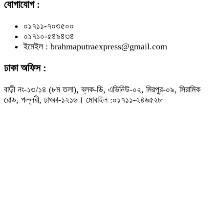
যোগাযোগ :
০১৭১১-৭০৩৫০০
০১৭১০-৫৪৯৪৩৪
ইমেইল : brahmaputraexpress@gmail.com
ঢাকা অফিস :
বাড়ী নং-১৩/১৪ (৮ম তলা), ব্লক-ডি, এভিনিউ-০২, মিরপুর-০৯, সিরামিক
রোড, পল্লবী, ঢাৎকা-১২১৬। মোবাইল :০১৭১১-২৪৬৫২৮