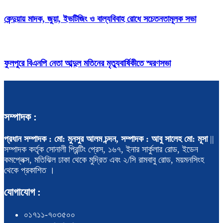
কেন্দুয়ায় মাদক, জুয়া, ইভটিজিং ও বাল্যবিবাহ রোধে সচেতনতামূলক সভা
ফুলপুরে বিএনপি নেতা আব্দুল মতিনের মৃত্যুবার্ষিকীতে স্মরণসভা
সম্পাদক :
প্রধান সম্পাদক : মো: মুনসুর আলম চন্দন, সম্পাদক : আবু সালেহ মো: মূসা
||
সম্পাদক কর্তৃক সোনালী প্রিন্টিং প্রেস, ১৬৭, ইনার সার্কুলার রোড, ইডেন
কমপ্লেক্স, মতিঝিল ঢাকা থেকে মুদ্রিত এবং ২/সি রামবাবু রোড, ময়মনসিংহ
থেকে প্রকাশিত ।
যোগাযোগ :
০১৭১১-৭০৩৫০০