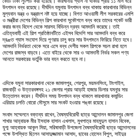
কোটি টাকা লুটপাট করা হয়েছে। কারখানায় গ্যাস না থাকায় প্রায় ১১ মাস ধরে
উৎপাদন বন্ধ রয়েছে। দীর্ঘদিন যমুনায় উৎপাদন বন্ধ থাকায় কারখানার বিভিন্ন
মুল্যবান যন্ত্র ও যন্ত্রাংশ নষ্ট হয়ে যাচ্ছে। বিগত আওয়ামী লীগ সরকারের এমপি
ও মন্ত্রীরা দেশের বিভিন্ন শিল্প কারখানা সুকৌশলে বন্ধ করে তাদের পকেট ভারী
করার জন্য বিদেশ থেকে সারসহ বিভিন্ন দ্রব্য আমদানি করেছে। তাই
এতিহ্যবাহী এই শিল্প প্রতিষ্ঠানটিতে এইসব বিদেশি সার আমদানি বন্ধ করে
দ্রæত গ্যাস সংযোগ দিয়ে পূণরায় চালু করে সার উৎপাদনে ফিরিয়ে নিতে হবে।
আমদানি নির্ভরতা থেকে সরে এসে বন্ধ দেশীয় সকল শিল্পকে সচল রাখা হলে
দেশের রাজস্ব বাড়বে। এতে বাইরে থেকে সার ও আমদানী নির্ভর সকল পণ্য
আনতে সরকারের ভর্তুকি ভার বহন করতে হবে না।
এদিকে যমুনা সারকারখানা থেকে জামালপুর, শেরপুর, ময়মনসিংহ, টাংগাইল,
রাজবাড়ী ও উত্তরবঙ্গসহ ২১ জেলার প্রায় আড়াই হাজার ডিলার যমনুার সার
উত্তোলন করেন। দীর্ঘদিন সময় উৎপাদন বন্ধ থাকলে কারখানার কমান্ডিং
এরিয়ায় চলতি বোরো মৌসুমে সার সংকট হওয়ার শঙ্কা রয়েছে।
সংবাদ সম্মেলনে বক্তব্য রাখেন, বৈষম্যবিরোধী ছাত্র আন্দোলন জামালপুর জেলা
শাখার আহ্বায়ক মীর ইসহাক হাসান এখলাস, মুখপাত্র মাহমুদুল হাসান বিবেক,
যুগ্ম আহ্বায়ক আকুল মিয়া, সরিষাবাড়ী উপজেলা বৈষম্যবিরোধী ছাত্র আন্দোলনের
পক্ষে উপস্থিত ছিলেন আসাদুজ্জামান আসাদ, ছাবের হোসেন বিপুল, সাইদুর