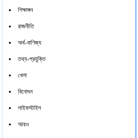
শিক্ষাঙ্গন
রাজনীতি
অর্থ-বাণিজ্য
তথ্য-প্রযুক্তি
খেলা
বিনোদন
লাইফস্টাইল
আরও