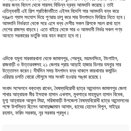
করার জন্য বিদেশ থেকে সারসহ বিভিন্ন দ্রব্য আমদানি করেছে। তাই
এতিহ্যবাহী এই শিল্প প্রতিষ্ঠানটিতে এইসব বিদেশি সার আমদানি বন্ধ করে
দ্রæত গ্যাস সংযোগ দিয়ে পূণরায় চালু করে সার উৎপাদনে ফিরিয়ে নিতে হবে।
আমদানি নির্ভরতা থেকে সরে এসে বন্ধ দেশীয় সকল শিল্পকে সচল রাখা হলে
দেশের রাজস্ব বাড়বে। এতে বাইরে থেকে সার ও আমদানী নির্ভর সকল পণ্য
আনতে সরকারের ভর্তুকি ভার বহন করতে হবে না।
এদিকে যমুনা সারকারখানা থেকে জামালপুর, শেরপুর, ময়মনসিংহ, টাংগাইল,
রাজবাড়ী ও উত্তরবঙ্গসহ ২১ জেলার প্রায় আড়াই হাজার ডিলার যমনুার সার
উত্তোলন করেন। দীর্ঘদিন সময় উৎপাদন বন্ধ থাকলে কারখানার কমান্ডিং
এরিয়ায় চলতি বোরো মৌসুমে সার সংকট হওয়ার শঙ্কা রয়েছে।
সংবাদ সম্মেলনে বক্তব্য রাখেন, বৈষম্যবিরোধী ছাত্র আন্দোলন জামালপুর জেলা
শাখার আহ্বায়ক মীর ইসহাক হাসান এখলাস, মুখপাত্র মাহমুদুল হাসান বিবেক,
যুগ্ম আহ্বায়ক আকুল মিয়া, সরিষাবাড়ী উপজেলা বৈষম্যবিরোধী ছাত্র আন্দোলনের
পক্ষে উপস্থিত ছিলেন আসাদুজ্জামান আসাদ, ছাবের হোসেন বিপুল, সাইদুর
রহমান, ফরিদ সরকার, নূর সরকার প্রমুখ।