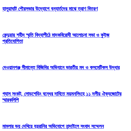
হালুয়াঘাট পৌরসভার উদ্যোগে বন্যার্তদের মাঝে ত্রাণ বিতরণ
কেন্দুয়ায় শহীদ স্মৃতি বিদ্যাপীঠে মাদকবিরোধী আলোচনা সভা ও কুইজ
প্রতিযোগিতা
দেওয়ানগঞ্জ সীমান্তে বিজিবির অভিযানে ভারতীয় মদ ও কসমেটিকস উদ্ধার
গ্যাস সংকট, লোডশেডিং বন্ধের দাবিতে ময়মনসিংহে ১১ দলীয় ঐক্যজোটের
স্মারকলিপি
মামলার ভয় দেখিয়ে হয়রানির অভিযোগে নান্দাইলে সংবাদ সম্মেলন