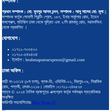
সম্পাদক :
প্রধান সম্পাদক : মো: মুনসুর আলম চন্দন, সম্পাদক : আবু সালেহ মো: মূসা
||
সম্পাদক কর্তৃক সোনালী প্রিন্টিং প্রেস, ১৬৭, ইনার সার্কুলার রোড, ইডেন
কমপ্লেক্স, মতিঝিল ঢাকা থেকে মুদ্রিত এবং ২/সি রামবাবু রোড, ময়মনসিংহ
থেকে প্রকাশিত ।
যোগাযোগ :
০১৭১১-৭০৩৫০০
০১৭১০-৫৪৯৪৩৪
ইমেইল : brahmaputraexpress@gmail.com
ঢাকা অফিস :
বাড়ী নং-১৩/১৪ (৮ম তলা), ব্লক-ডি, এভিনিউ-০২, মিরপুর-০৯, সিরামিক
রোড, পল্লবী, ঢাৎকা-১২১৬। মোবাইল :০১৭১১-২৪৬৫২৮
স্বত্ব © ২০২৪ দৈনিক ব্রহ্মপুত্র এক্সপ্রেস কর্তৃক সর্বসত্ত্ব স্বত্বাধিকার
সংরক্ষিত
কারিগরি সহযোগিতায়ঃ
Eco Verse IT