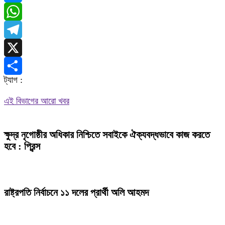
Messenger
WhatsApp
Telegram
X
ট্যাগ :
Share
এই বিভাগের আরো খবর
ক্ষুদ্র নৃগোষ্ঠীর অধিকার নিশ্চিতে সবাইকে ঐক্যবদ্ধভাবে কাজ করতে
হবে : প্রিন্স
রাষ্ট্রপতি নির্বাচনে ১১ দলের প্রার্থী অলি আহমদ