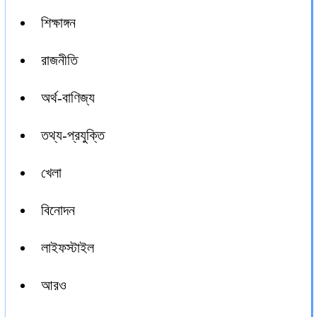
শিক্ষাঙ্গন
রাজনীতি
অর্থ-বাণিজ্য
তথ্য-প্রযুক্তি
খেলা
বিনোদন
লাইফস্টাইল
আরও