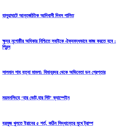
হালুয়াঘাটে আন্তর্জাতিক আদিবাসী দিবস পালিত
ক্ষুদ্র নৃগোষ্ঠীর অধিকার নিশ্চিতে সবাইকে ঐক্যবদ্ধভাবে কাজ করতে হবে :
প্রিন্স
সালমান শাহ হত্যা মামলা: বিমানবন্দর থেকে অভিনেতা ডন গ্রেপ্তার
ময়মনসিংহে ‘হার ভোট,হার সিট’ ক্যাম্পেইন
হরমুজ খুলতে ইরানের ৫ শর্ত, কঠিন সিদ্ধান্তের মুখে ট্রাম্প