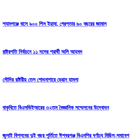
শ্যামগঞ্জে বাসে ৯০০ পিস ইয়াবা, গ্রেপ্তার ৬০ বছরের জামাল
রাষ্ট্রপতি নির্বাচনে ১১ দলের প্রার্থী অলি আহমদ
সৌদির রাষ্ট্রীয় তেল শোধনাগারে ড্রোন হামলা
বাকৃবিতে বিএসভিইআরের ৩২তম বৈজ্ঞানিক সম্মেলনের উদ্বোধন
জুলাই বিপ্লবের দুই বছর পূর্তিতে ঈশ্বরগঞ্জ বিএনপির বর্ণাঢ্য মিছিল-সমাবেশ