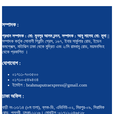
সম্পাদক :
প্রধান সম্পাদক : মো: মুনসুর আলম চন্দন, সম্পাদক : আবু সালেহ মো: মূসা
||
সম্পাদক কর্তৃক সোনালী প্রিন্টিং প্রেস, ১৬৭, ইনার সার্কুলার রোড, ইডেন
কমপ্লেক্স, মতিঝিল ঢাকা থেকে মুদ্রিত এবং ২/সি রামবাবু রোড, ময়মনসিংহ
থেকে প্রকাশিত ।
যোগাযোগ :
০১৭১১-৭০৩৫০০
০১৭১০-৫৪৯৪৩৪
ইমেইল : brahmaputraexpress@gmail.com
ঢাকা অফিস :
বাড়ী নং-১৩/১৪ (৮ম তলা), ব্লক-ডি, এভিনিউ-০২, মিরপুর-০৯, সিরামিক
রোড, পল্লবী, ঢাৎকা-১২১৬। মোবাইল :০১৭১১-২৪৬৫২৮