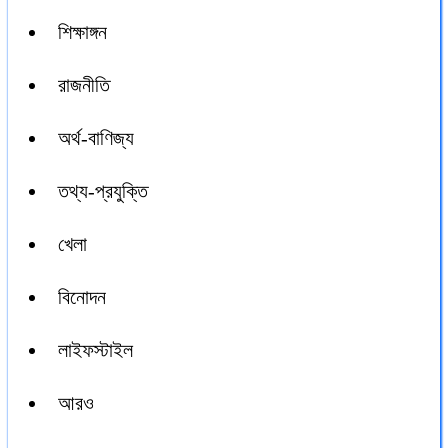
শিক্ষাঙ্গন
রাজনীতি
অর্থ-বাণিজ্য
তথ্য-প্রযুক্তি
খেলা
বিনোদন
লাইফস্টাইল
আরও