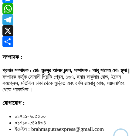
Messenger
WhatsApp
Telegram
X
Share
সম্পাদক :
প্রধান সম্পাদক : মো: মুনসুর আলম চন্দন, সম্পাদক : আবু সালেহ মো: মূসা
||
সম্পাদক কর্তৃক সোনালী প্রিন্টিং প্রেস, ১৬৭, ইনার সার্কুলার রোড, ইডেন
কমপ্লেক্স, মতিঝিল ঢাকা থেকে মুদ্রিত এবং ২/সি রামবাবু রোড, ময়মনসিংহ
থেকে প্রকাশিত ।
যোগাযোগ :
০১৭১১-৭০৩৫০০
০১৭১০-৫৪৯৪৩৪
ইমেইল : brahmaputraexpress@gmail.com