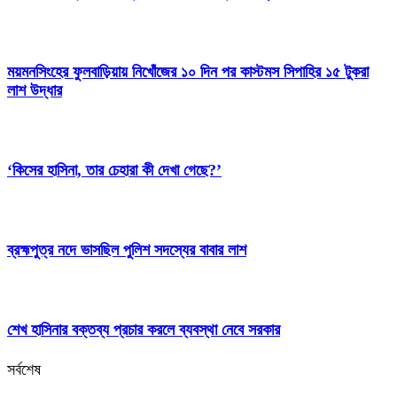
ময়মনসিংহের ফুলবাড়িয়ায় নিখোঁজের ১০ দিন পর কাস্টমস সিপাহির ১৫ টুকরা
লাশ উদ্ধার
‘কিসের হাসিনা, তার চেহারা কী দেখা গেছে?’
ব্রহ্মপুত্র নদে ভাসছিল পুলিশ সদস্যের বাবার লাশ
শেখ হাসিনার বক্তব্য প্রচার করলে ব্যবস্থা নেবে সরকার
সর্বশেষ