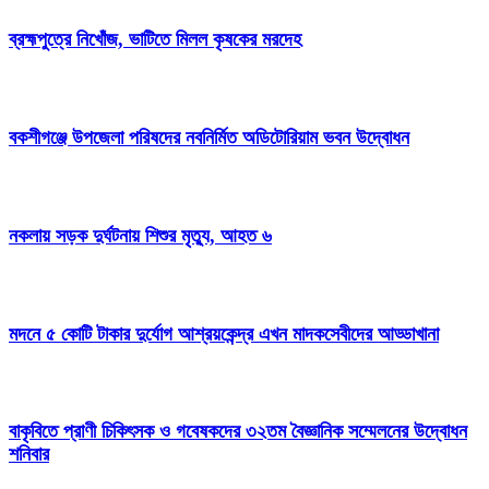
ব্রহ্মপুত্রে নিখোঁজ, ভাটিতে মিলল কৃষকের মরদেহ
বকশীগঞ্জে উপজেলা পরিষদের নবনির্মিত অডিটোরিয়াম ভবন উদ্বোধন
নকলায় সড়ক দুর্ঘটনায় শিশুর মৃত্যু, আহত ৬
মদনে ৫ কোটি টাকার দুর্যোগ আশ্রয়কেন্দ্র এখন মাদকসেবীদের আড্ডাখানা
বাকৃবিতে প্রাণী চিকিৎসক ও গবেষকদের ৩২তম বৈজ্ঞানিক সম্মেলনের উদ্বোধন
শনিবার