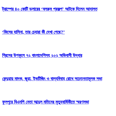
ট্রাম্পের ৪০ কোটি ডলারের ‘বলরুম প্রকল্প’ আটকে দিলেন আদালত
‘কিসের হাসিনা, তার চেহারা কী দেখা গেছে?’
গ্রিসের উপকূলে ৭২ বাংলাদেশিসহ ২০২ অভিবাসী উদ্ধার
কেন্দুয়ায় মাদক, জুয়া, ইভটিজিং ও বাল্যবিবাহ রোধে সচেতনতামূলক সভা
ফুলপুরে বিএনপি নেতা আব্দুল মতিনের মৃত্যুবার্ষিকীতে স্মরণসভা