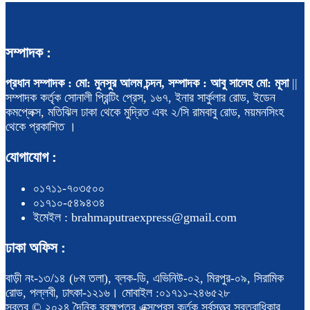
সম্পাদক :
প্রধান সম্পাদক : মো: মুনসুর আলম চন্দন, সম্পাদক : আবু সালেহ মো: মূসা
||
সম্পাদক কর্তৃক সোনালী প্রিন্টিং প্রেস, ১৬৭, ইনার সার্কুলার রোড, ইডেন
কমপ্লেক্স, মতিঝিল ঢাকা থেকে মুদ্রিত এবং ২/সি রামবাবু রোড, ময়মনসিংহ
থেকে প্রকাশিত ।
যোগাযোগ :
০১৭১১-৭০৩৫০০
০১৭১০-৫৪৯৪৩৪
ইমেইল : brahmaputraexpress@gmail.com
ঢাকা অফিস :
বাড়ী নং-১৩/১৪ (৮ম তলা), ব্লক-ডি, এভিনিউ-০২, মিরপুর-০৯, সিরামিক
রোড, পল্লবী, ঢাৎকা-১২১৬। মোবাইল :০১৭১১-২৪৬৫২৮
স্বত্ব © ২০২৪ দৈনিক ব্রহ্মপুত্র এক্সপ্রেস কর্তৃক সর্বসত্ত্ব স্বত্বাধিকার