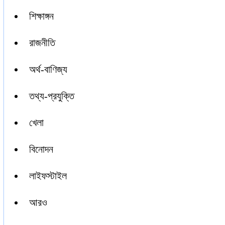
শিক্ষাঙ্গন
রাজনীতি
অর্থ-বাণিজ্য
তথ্য-প্রযুক্তি
খেলা
বিনোদন
লাইফস্টাইল
আরও