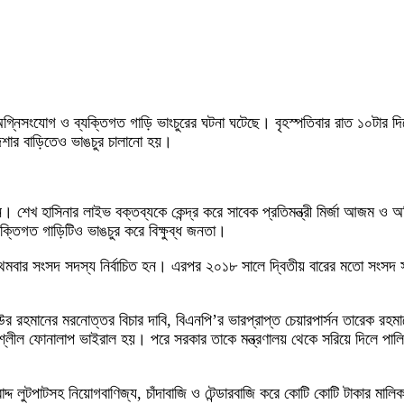
িতে অগ্নিসংযোগ ও ব্যক্তিগত গাড়ি ভাংচুরের ঘটনা ঘটেছে। বৃহস্পতিবার রাত ১০টা
শার বাড়িতেও ভাঙচুর চালানো হয়।
ান। শেখ হাসিনার লাইভ বক্তব্যকে কেন্দ্র করে সাবেক প্রতিমন্ত্রী মির্জা আজম 
্তিগত গাড়িটিও ভাঙচুর করে বিক্ষুব্ধ জনতা।
মবার সংসদ সদস্য নির্বাচিত হন। এরপর ২০১৮ সালে দ্বিতীয় বারের মতো সংসদ সদস্য 
য়াউর রহমানের মরনোত্তর বিচার দাবি, বিএনপি’র ভারপ্রাপ্ত চেয়ারপার্সন তারেক রহম
্লীল ফোনালাপ ভাইরাল হয়। পরে সরকার তাকে মন্ত্রণালয় থেকে সরিয়ে দিলে পালিয়ে 
াদ্দ লুটপাটসহ নিয়োগবাণিজ্য, চাঁদাবাজি ও টেন্ডারবাজি করে কোটি কোটি টাকার মা