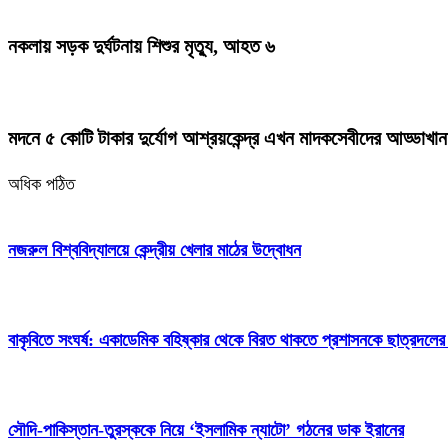
নকলায় সড়ক দুর্ঘটনায় শিশুর মৃত্যু, আহত ৬
মদনে ৫ কোটি টাকার দুর্যোগ আশ্রয়কেন্দ্র এখন মাদকসেবীদের আড্ডাখান
অধিক পঠিত
নজরুল বিশ্ববিদ্যালয়ে কেন্দ্রীয় খেলার মাঠের উদ্বোধন
বাকৃবিতে সংঘর্ষ: একাডেমিক বহিষ্কার থেকে বিরত থাকতে প্রশাসনকে ছাত্রদলের
সৌদি-পাকিস্তান-তুরস্ককে নিয়ে ‘ইসলামিক ন্যাটো’ গঠনের ডাক ইরানের