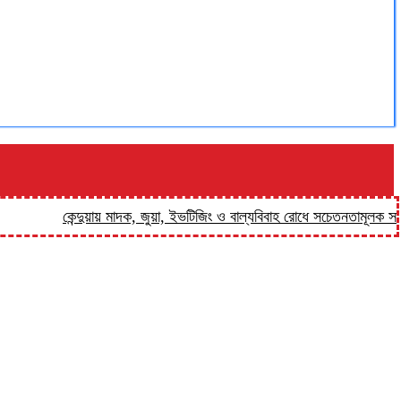
কেন্দুয়ায় মাদক, জুয়া, ইভটিজিং ও বাল্যবিবাহ রোধে সচেতনতামূলক সভা
ফুলপ