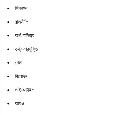
শিক্ষাঙ্গন
রাজনীতি
অর্থ-বাণিজ্য
তথ্য-প্রযুক্তি
খেলা
বিনোদন
লাইফস্টাইল
আরও