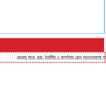
কেন্দুয়ায় মাদক, জুয়া, ইভটিজিং ও বাল্যবিবাহ রোধে সচেতনতামূলক সভা
ফুলপ