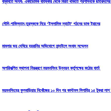
বাকৃবিতে সংঘর্ষ: একাডেমিক বহিষ্কার থেকে বিরত থাকতে প্রশাসনকে ছাত্রদলের
সৌদি-পাকিস্তান-তুরস্ককে নিয়ে ‘ইসলামিক ন্যাটো’ গঠনের ডাক ইরানের
মামলার ভয় দেখিয়ে হয়রানির অভিযোগে নান্দাইলে সংবাদ সম্মেলন
অপরিকল্পিত স্থাপনা নিয়ন্ত্রণে ময়মনসিংহ উন্নয়ন কর্তৃপক্ষের কঠোর বার্তা
ময়মনসিংহের ফুলবাড়িয়ায় নিখোঁজের ১০ দিন পর কাস্টমস সিপাহির ১৫ টুকরা লাশ 