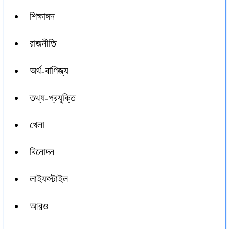
শিক্ষাঙ্গন
রাজনীতি
অর্থ-বাণিজ্য
তথ্য-প্রযুক্তি
খেলা
বিনোদন
লাইফস্টাইল
আরও