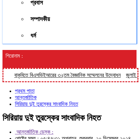
প্রবাস
সম্পাদকীয়
ধর্ম
শিরোনাম :
বাকৃবিতে বিএসভিইআরের ৩২তম বৈজ্ঞানিক সম্মেলনের উদ্বোধন
জুলাই বিপ্ল
প্রথম পাতা
আন্তর্জাতিক
সিরিয়ায় দুই তুরস্কের সাংবাদিক নিহত
সিরিয়ায় দুই তুরস্কের সাংবাদিক নিহত
আন্তর্জাতিক ডেস্ক :
পোষ্টের সময় : ০৫:৪৭:৩১ অপরাহ্ন, শুক্রবার, ২০ ডিসেম্বর ২০২৪