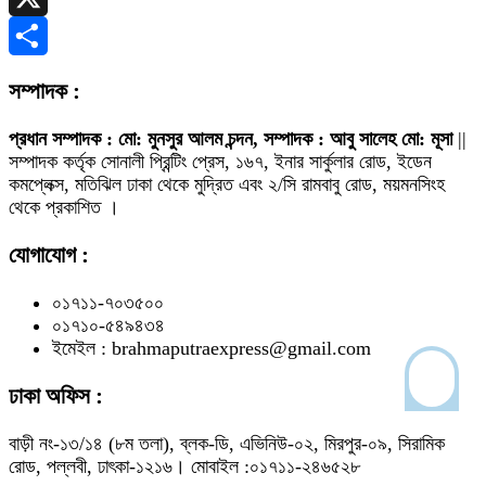
X
Share
সম্পাদক :
প্রধান সম্পাদক : মো: মুনসুর আলম চন্দন, সম্পাদক : আবু সালেহ মো: মূসা
||
সম্পাদক কর্তৃক সোনালী প্রিন্টিং প্রেস, ১৬৭, ইনার সার্কুলার রোড, ইডেন
কমপ্লেক্স, মতিঝিল ঢাকা থেকে মুদ্রিত এবং ২/সি রামবাবু রোড, ময়মনসিংহ
থেকে প্রকাশিত ।
যোগাযোগ :
০১৭১১-৭০৩৫০০
০১৭১০-৫৪৯৪৩৪
ইমেইল : brahmaputraexpress@gmail.com
ঢাকা অফিস :
বাড়ী নং-১৩/১৪ (৮ম তলা), ব্লক-ডি, এভিনিউ-০২, মিরপুর-০৯, সিরামিক
রোড, পল্লবী, ঢাৎকা-১২১৬। মোবাইল :০১৭১১-২৪৬৫২৮