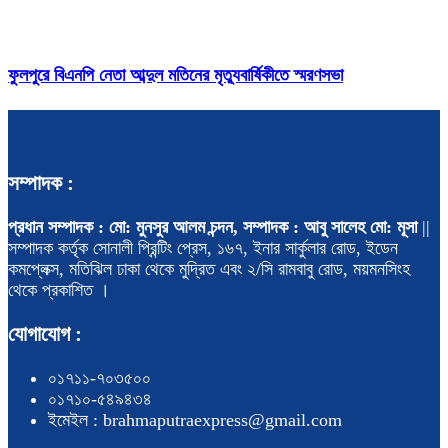
ফুলপুরে বিএনপি নেতা আব্দুল মতিনের মৃত্যুবার্ষিকীতে স্মরণসভা
সম্পাদক :
প্রধান সম্পাদক : মো: মুনসুর আলম চন্দন, সম্পাদক : আবু সালেহ মো: মূসা
||
সম্পাদক কর্তৃক সোনালী প্রিন্টিং প্রেস, ১৬৭, ইনার সার্কুলার রোড, ইডেন
কমপ্লেক্স, মতিঝিল ঢাকা থেকে মুদ্রিত এবং ২/সি রামবাবু রোড, ময়মনসিংহ
থেকে প্রকাশিত ।
যোগাযোগ :
০১৭১১-৭০৩৫০০
০১৭১০-৫৪৯৪৩৪
ইমেইল : brahmaputraexpress@gmail.com