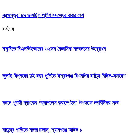
ব্রহ্মপুত্র নদে ভাসছিল পুলিশ সদস্যের বাবার লাশ
সর্বশেষ
বাকৃবিতে বিএসভিইআরের ৩২তম বৈজ্ঞানিক সম্মেলনের উদ্বোধন
জুলাই বিপ্লবের দুই বছর পূর্তিতে ঈশ্বরগঞ্জ বিএনপির বর্ণাঢ্য মিছিল-সমাবেশ
মদনে পূবালী ব্যাংকের ‘ক্যাশলেস ক্যাম্পেইন’ উপলক্ষে মতবিনিময় সভা
মাহেন্দ্র গাড়িতে মদের চালান, শ্যামগঞ্জে আটক ১