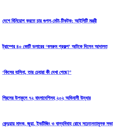
দেশে বিনিয়োগ করতে চায় গুগল-মেটা-টিকটক: আইসিটি মন্ত্রী
ট্রাম্পের ৪০ কোটি ডলারের ‘বলরুম প্রকল্প’ আটকে দিলেন আদালত
‘কিসের হাসিনা, তার চেহারা কী দেখা গেছে?’
গ্রিসের উপকূলে ৭২ বাংলাদেশিসহ ২০২ অভিবাসী উদ্ধার
কেন্দুয়ায় মাদক, জুয়া, ইভটিজিং ও বাল্যবিবাহ রোধে সচেতনতামূলক সভা