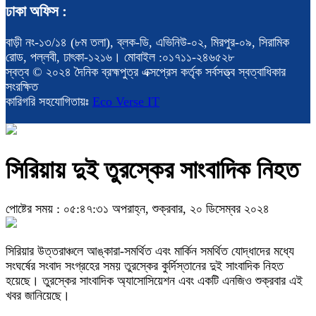
ঢাকা অফিস :
বাড়ী নং-১৩/১৪ (৮ম তলা), ব্লক-ডি, এভিনিউ-০২, মিরপুর-০৯, সিরামিক
রোড, পল্লবী, ঢাৎকা-১২১৬। মোবাইল :০১৭১১-২৪৬৫২৮
স্বত্ব © ২০২৪ দৈনিক ব্রহ্মপুত্র এক্সপ্রেস কর্তৃক সর্বসত্ত্ব স্বত্বাধিকার
সংরক্ষিত
কারিগরি সহযোগিতায়ঃ
Eco Verse IT
সিরিয়ায় দুই তুরস্কের সাংবাদিক নিহত
পোষ্টের সময় : ০৫:৪৭:৩১ অপরাহ্ন, শুক্রবার, ২০ ডিসেম্বর ২০২৪
সিরিয়ার উত্তরাঞ্চলে আঙ্কারা-সমর্থিত এবং মার্কিন সমর্থিত যোদ্ধাদের মধ্যে
সংঘর্ষের সংবাদ সংগ্রহের সময় তুরস্কের কুর্দিস্তানের দুই সাংবাদিক নিহত
হয়েছে। তুরস্কের সাংবাদিক অ্যাসোসিয়েশন এবং একটি এনজিও শুক্রবার এই
খবর জানিয়েছে।