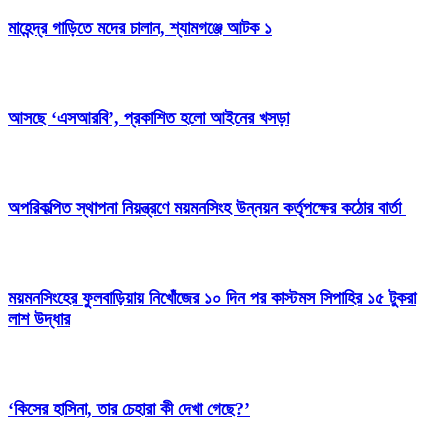
মাহেন্দ্র গাড়িতে মদের চালান, শ্যামগঞ্জে আটক ১
আসছে ‘এসআরবি’, প্রকাশিত হলো আইনের খসড়া
অপরিকল্পিত স্থাপনা নিয়ন্ত্রণে ময়মনসিংহ উন্নয়ন কর্তৃপক্ষের কঠোর বার্তা
ময়মনসিংহের ফুলবাড়িয়ায় নিখোঁজের ১০ দিন পর কাস্টমস সিপাহির ১৫ টুকরা
লাশ উদ্ধার
‘কিসের হাসিনা, তার চেহারা কী দেখা গেছে?’