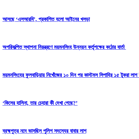
আসছে ‘এসআরবি’, প্রকাশিত হলো আইনের খসড়া
অপরিকল্পিত স্থাপনা নিয়ন্ত্রণে ময়মনসিংহ উন্নয়ন কর্তৃপক্ষের কঠোর বার্তা
ময়মনসিংহের ফুলবাড়িয়ায় নিখোঁজের ১০ দিন পর কাস্টমস সিপাহির ১৫ টুকরা লাশ 
‘কিসের হাসিনা, তার চেহারা কী দেখা গেছে?’
ব্রহ্মপুত্র নদে ভাসছিল পুলিশ সদস্যের বাবার লাশ