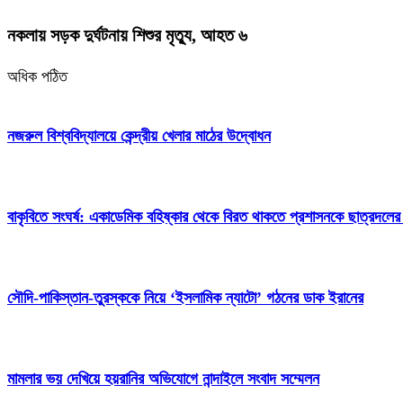
নকলায় সড়ক দুর্ঘটনায় শিশুর মৃত্যু, আহত ৬
অধিক পঠিত
নজরুল বিশ্ববিদ্যালয়ে কেন্দ্রীয় খেলার মাঠের উদ্বোধন
বাকৃবিতে সংঘর্ষ: একাডেমিক বহিষ্কার থেকে বিরত থাকতে প্রশাসনকে ছাত্রদলের
সৌদি-পাকিস্তান-তুরস্ককে নিয়ে ‘ইসলামিক ন্যাটো’ গঠনের ডাক ইরানের
মামলার ভয় দেখিয়ে হয়রানির অভিযোগে নান্দাইলে সংবাদ সম্মেলন