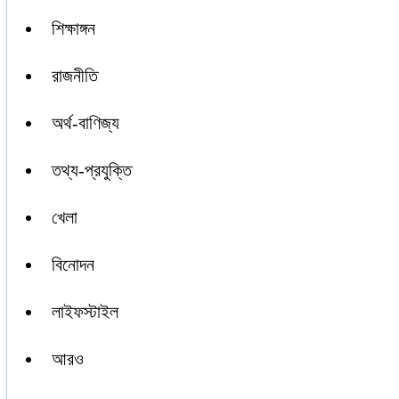
শিক্ষাঙ্গন
রাজনীতি
অর্থ-বাণিজ্য
তথ্য-প্রযুক্তি
খেলা
বিনোদন
লাইফস্টাইল
আরও